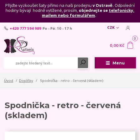
Přijďte vyzkoušet šaty přímo na naši prodejnu
v Ostravě.
Odpolední
hodiny bývají hodně vytížené, prosím,
objednejte se
telefonicky,
mailem nebo formulářem
.
CZK
+420 777 594 989
Po - Pá: 10 - 17 h
0
0,00 Kč
Menu
Úvod
Doplňky
Spodnička - retro - červená (skladem)
Spodnička - retro - červená
(skladem)