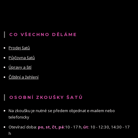
CO VŠECHNO DĚLÁME
Prodej šatů
Půjčovna šatů
Úpravy a šití
Čištění a žehlení
OSOBNÍ ZKOUŠKY ŠATŮ
Na zkoušku je nutné se předem objednat e-mailem nebo
telefonicky
Otevírací doba:
po, st, čt, pá:
10 - 17 h,
út:
10 - 12:30, 14:30 - 17
h