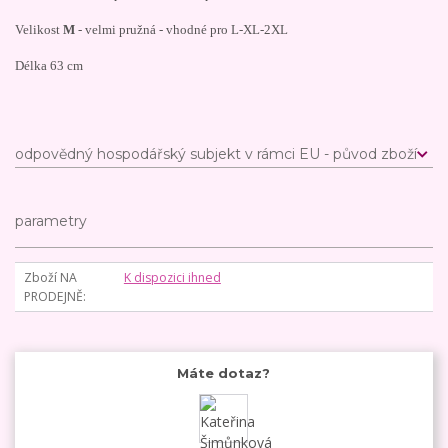
Velikost
M
- velmi pružná - vhodné pro L-XL-2XL
Délka 63 cm
odpovědný hospodářský subjekt v rámci EU - původ zboží
parametry
Zboží NA
K dispozici ihned
PRODEJNĚ
Máte dotaz?