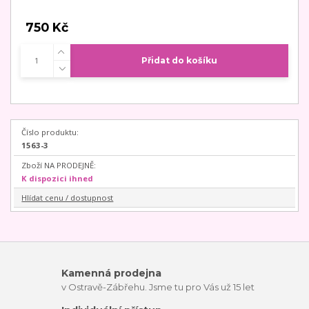
750 Kč
Přidat do košíku
Číslo produktu:
1563-3
Zboží NA PRODEJNĚ:
K dispozici ihned
Hlídat cenu / dostupnost
Kamenná prodejna
v Ostravě-Zábřehu. Jsme tu pro Vás už 15 let