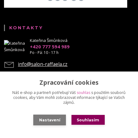
KONTAKTY
Kateřina Šimůnková
+420 777 594 989
Po - Pá: 10 - 17 h
info@salon-raffaela.cz
Zpracování cookies
Náš e-shop a partneři potřebují Váš
souhlas
s použitím souborů
cookies, aby Vám mohli zobrazovat informace týkající se Vašich
Upravit sběr cookies.
zájmů.
© Mgr. Kateřina Šimůnková, 2023 - další šíření našich fotek je chráněno
Nastavení
Souhlasím
autorskými právy
Vytvořeno na
Eshop-rychle.cz