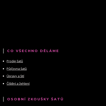
CO VŠECHNO DĚLÁME
Prodej šatů
Půjčovna šatů
Úpravy a šití
Čištění a žehlení
OSOBNÍ ZKOUŠKY ŠATŮ