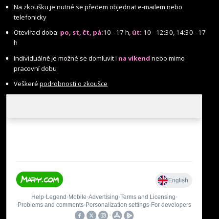
Na zkoušku je nutné se předem objednat e-mailem nebo
telefonicky
Otevírací doba:
po, st, čt, pá:
10 - 17 h,
út:
10 - 12:30, 14:30 - 17
h
Individuálně je možné se domluvit i
na víkend
nebo mimo
pracovní dobu
Veškeré
podrobnosti o zkoušce