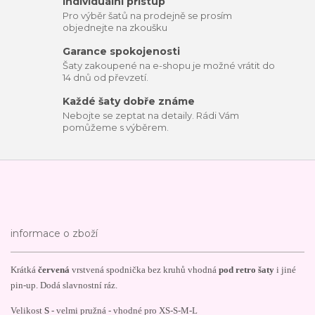
Individuální přístup
Pro výběr šatů na prodejně se prosím
objednejte na zkoušku
Garance spokojenosti
Šaty zakoupené na e-shopu je možné vrátit do
14 dnů od převzetí.
Každé šaty dobře známe
Nebojte se zeptat na detaily. Rádi Vám
pomůžeme s výběrem.
informace o zboží
Krátká
červená
vrstvená spodnička bez kruhů vhodná
pod retro šaty
i jiné
pin-up. Dodá slavnostní ráz.
Velikost
S
- velmi pružná - vhodné pro XS-S-M-L