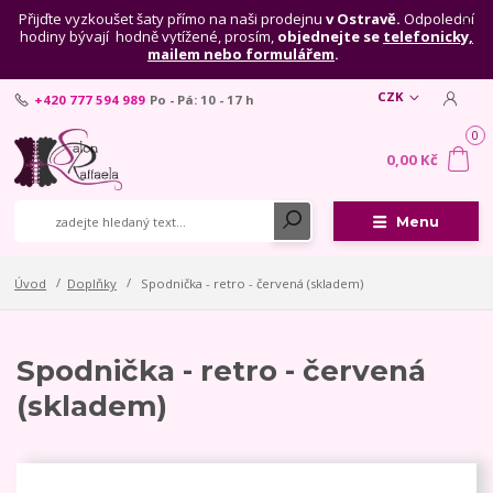
Přijďte vyzkoušet šaty přímo na naši prodejnu
v Ostravě.
Odpolední
hodiny bývají hodně vytížené, prosím,
objednejte se
telefonicky,
mailem nebo formulářem
.
CZK
+420 777 594 989
Po - Pá: 10 - 17 h
0
0,00 Kč
Menu
Úvod
Doplňky
Spodnička - retro - červená (skladem)
Spodnička - retro - červená
(skladem)