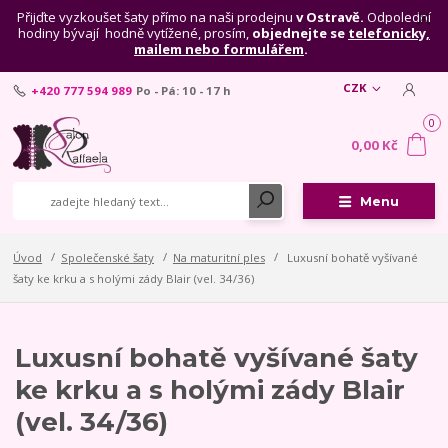
Přijďte vyzkoušet šaty přímo na naši prodejnu
v Ostravě.
Odpolední
hodiny bývají hodně vytížené, prosím,
objednejte se
telefonicky,
mailem nebo formulářem
.
CZK
+420 777 594 989
Po - Pá: 10 - 17 h
0
0,00 Kč
Menu
Úvod
Společenské šaty
Na maturitní ples
Luxusní bohatě vyšívané
šaty ke krku a s holými zády Blair (vel. 34/36)
Luxusní bohatě vyšívané šaty
ke krku a s holými zády Blair
(vel. 34/36)