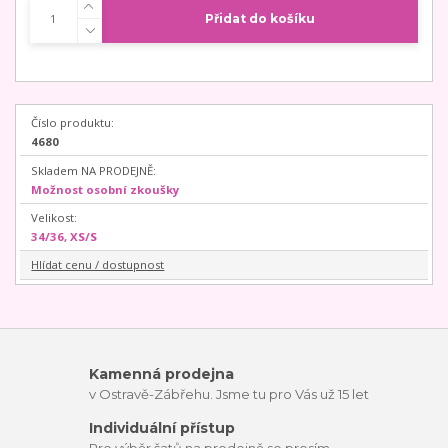
Přidat do košíku
Číslo produktu:
4680
Skladem NA PRODEJNĚ:
Možnost osobní zkoušky
Velikost:
34/36, XS/S
Hlídat cenu / dostupnost
Kamenná prodejna
v Ostravě-Zábřehu. Jsme tu pro Vás už 15 let
Individuální přístup
Pro výběr šatů na prodejně se prosím