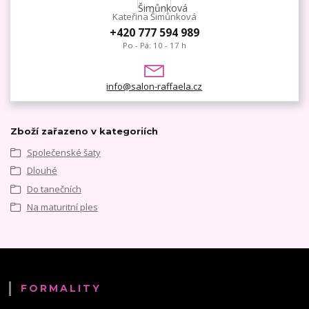
Kateřina Šimůnková
+420 777 594 989
Po - Pá: 10 - 17 h
info@salon-raffaela.cz
Zboží zařazeno v kategoriích
Společenské šaty
Dlouhé
Do tanečních
Na maturitní ples
FORMALITY