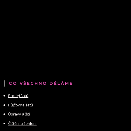
CO VŠECHNO DĚLÁME
Prodej šatů
Půjčovna šatů
Úpravy a šití
Čištění a žehlení