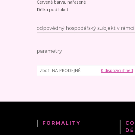
Červená barva, nařasené
Délka pod loket
odpovědný hospodářský subjekt v rámci 
parametry
Zboží NA PRODEJNĚ
K dispozici ihned
FORMALITY
CO
DĚ