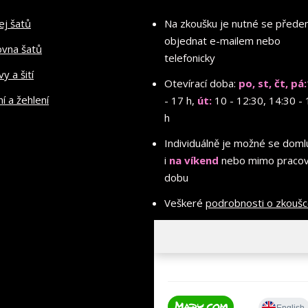
ej šatů
Na zkoušku je nutné se před
objednat e-mailem nebo
ovna šatů
telefonicky
y a šití
Otevírací doba:
po, st, čt, pá:
ní a žehlení
- 17 h,
út:
10 - 12:30, 14:30 - 
h
Individuálně je možné se doml
i
na víkend
nebo mimo pracov
dobu
Veškeré
podrobnosti o zkouš