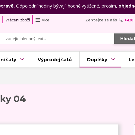
stravě.
Odpolední hodiny bývají hodně vytížené, prosím,
objedn
Vrácení zboží
Více
Zeptejte se nás
+420 
Hleda
ní šaty
Výprodej šatů
Doplňky
Le
čky 04