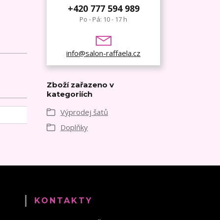
+420 777 594 989
Po - Pá: 10 - 17 h
info@salon-raffaela.cz
Zboží zařazeno v
kategoriích
Výprodej šatů
Doplňky
KONTAKTY