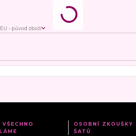
EU - původ zboží
 VŠECHNO
OSOBNÍ ZKOUŠKY
LÁME
ŠATŮ