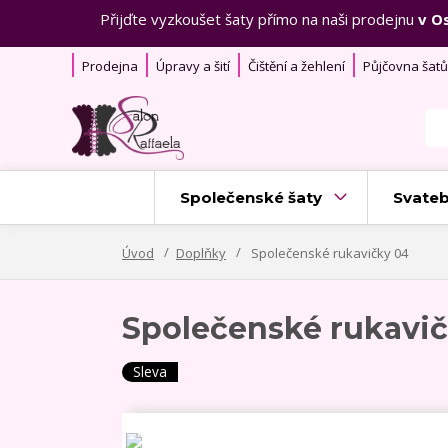
Přijďte vyzkoušet šaty přímo na naši prodejnu
v O
Prodejna
Úpravy a šití
Čištění a žehlení
Půjčovna šatů
Společenské šaty
Svateb
Úvod
Doplňky
Společenské rukavičky 04
Společenské rukavi
Sleva