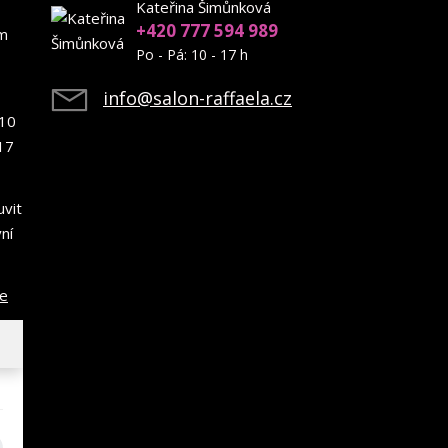
Kateřina Šimůnková
+420 777 594 989
em
Po - Pá: 10 - 17 h
info@salon-raffaela.cz
10
17
uvit
ní
ce