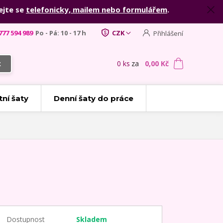
ejte se
telefonicky, mailem nebo formulářem
.
777 594 989
Po - Pá: 10 - 17 h
CZK
Přihlášení
0
ks
za
0,00 Kč
t
tní šaty
Denní šaty do práce
Dostupnost
Skladem