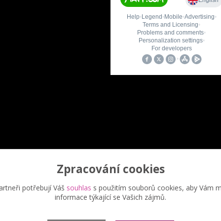
Zpracování cookies
Upravit sběr cookies.
rtneři potřebují Váš
souhlas
s použitím souborů cookies, aby Vám m
informace týkající se Vašich zájmů.
eřina Šimůnková, 2023 - další šíření našich fotek je chráněno autor