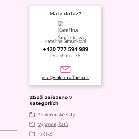
Máte dotaz?
Kateřina Šimůnková
+420 777 594 989
Po - Pá: 10 - 17 h
info@salon-raffaela.cz
Zboží zařazeno v
kategoriích
Společenské šaty
Výprodej šatů
Krátké