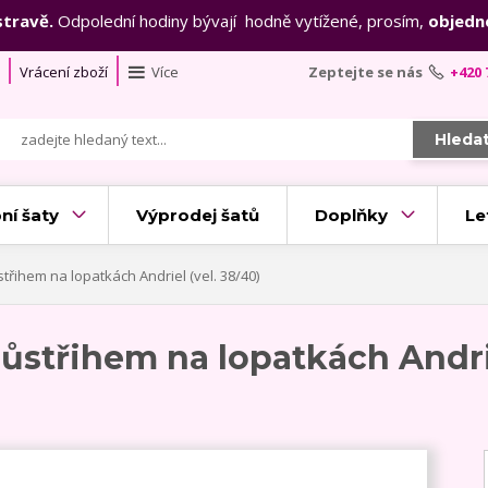
stravě.
Odpolední hodiny bývají hodně vytížené, prosím,
objedn
Vrácení zboží
Více
Zeptejte se nás
+420 
Hleda
ní šaty
Výprodej šatů
Doplňky
Le
třihem na lopatkách Andriel (vel. 38/40)
růstřihem na lopatkách Andrie