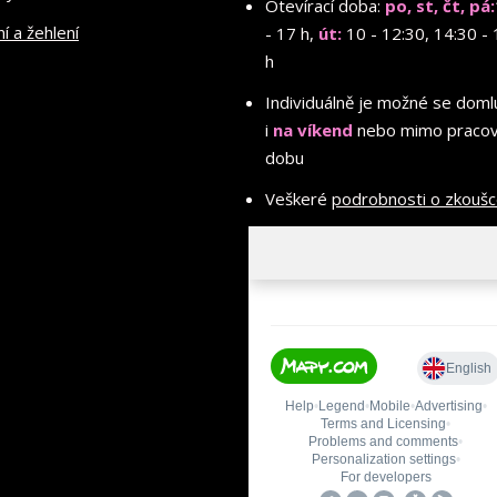
Otevírací doba:
po, st, čt, pá:
ní a žehlení
- 17 h,
út:
10 - 12:30, 14:30 - 
h
Individuálně je možné se doml
i
na víkend
nebo mimo pracov
dobu
Veškeré
podrobnosti o zkouš