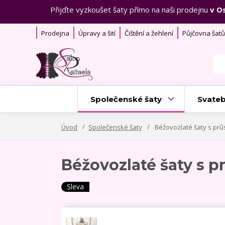
Přijďte vyzkoušet šaty přímo na naši prodejnu
v O
Prodejna
Úpravy a šití
Čištění a žehlení
Půjčovna šatů
Společenské šaty
Svateb
Úvod
Společenské šaty
Béžovozlaté šaty s průs
Béžovozlaté šaty s p
Sleva