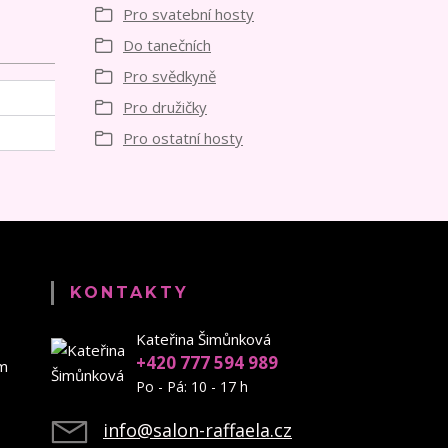
Pro svatební hosty
Do tanečních
Pro svědkyně
Pro družičky
Pro ostatní hosty
KONTAKTY
Kateřina Šimůnková
+420 777 594 989
em
Po - Pá: 10 - 17 h
info@salon-raffaela.cz