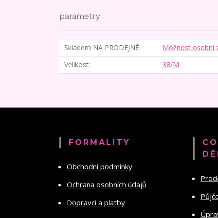
parametry
Skladem NA PRODEJNĚ
Možnost osobní 
Velikost
38/M
FORMALITY
CO
DĚ
Obchodní podmínky
Prod
Ochrana osobních údajů
Půjč
Dopravci a platby
Úprav