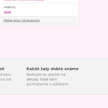
Velikost:
38/M
Hlídat cenu / dostupnost
ti
Každé šaty dobře známe
-shopu
Nebojte se zeptat na
dnů od
detaily. Rádi Vám
pomůžeme s výběrem.