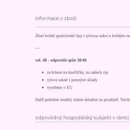
informace o zboží
Zlaté krátké společenské šaty s tylovou sukní a krátkým r
---
vel. 40 - odpovídá spíše 38/40
za krkem na knoflíčky, na zádech zip
tylová sukně s jemnými sklady
vyrobeno v EU
Další podobné modely máme skladem na prodejně. Navšti
odpovědný hospodářský subjekt v rámci 