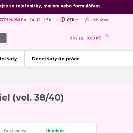
ejte se
telefonicky, mailem nebo formulářem
.
777 594 989
Po - Pá: 10 - 17 h
CZK
Přihlášení
0
ks
za
0,00 Kč
t
tní šaty
Denní šaty do práce
l (vel. 38/40)
Dostupnost
Skladem