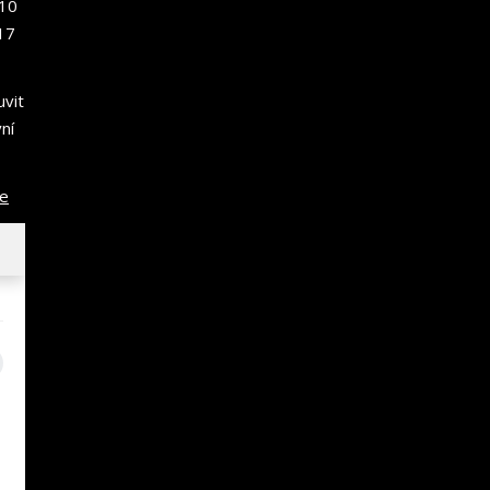
10
17
uvit
ní
ce