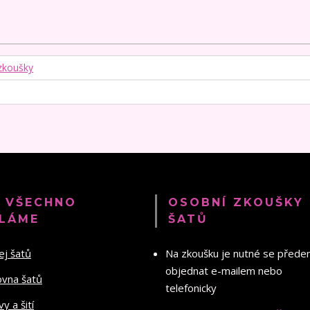
zkoušky
 VŠECHNO
OSOBNÍ ZKOUŠKY
LÁME
ŠATŮ
ej šatů
Na zkoušku je nutné se před
objednat e-mailem nebo
ovna šatů
telefonicky
y a šití