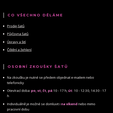
CO VŠECHNO DĚLÁME
Prodej šatů
Půjčovna šatů
Úpravy a šití
Čištění a žehlení
OSOBNÍ ZKOUŠKY ŠATŮ
Na zkoušku je nutné se předem objednat e-mailem nebo
telefonicky
Otevírací doba:
po, st, čt, pá:
10 - 17 h,
út:
10 - 12:30, 14:30 - 17
h
Individuálně je možné se domluvit i
na víkend
nebo mimo
pracovní dobu