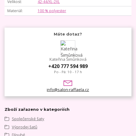
Velikost
42-44/XL-2XL
Materiál
100 % polyester
Máte dotaz?
Kateřina Šimůnková
+420 777 594 989
Po - Pá: 10 - 17 h
info@salon-raffaela.cz
Zboží zařazeno v kategoriích
Společenské šaty
Výprodej šatů
Dlouhé