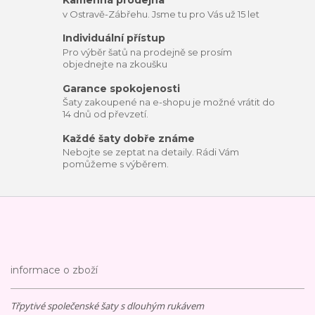
Kamenná prodejna
v Ostravě-Zábřehu. Jsme tu pro Vás už 15 let
Individuální přístup
Pro výběr šatů na prodejně se prosím
objednejte na zkoušku
Garance spokojenosti
Šaty zakoupené na e-shopu je možné vrátit do
14 dnů od převzetí.
Každé šaty dobře známe
Nebojte se zeptat na detaily. Rádi Vám
pomůžeme s výběrem.
informace o zboží
Třpytivé společenské šaty s dlouhým rukávem