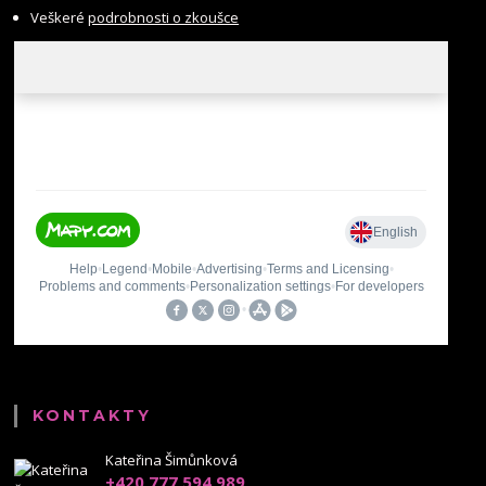
Veškeré
podrobnosti o zkoušce
KONTAKTY
Kateřina Šimůnková
+420 777 594 989