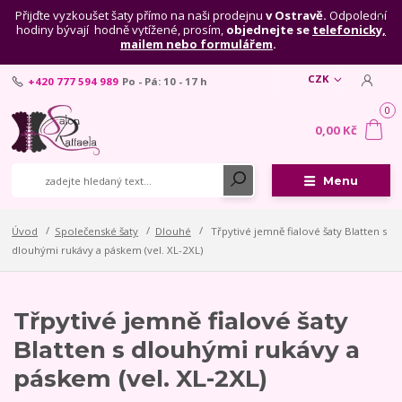
Přijďte vyzkoušet šaty přímo na naši prodejnu
v Ostravě.
Odpolední
hodiny bývají hodně vytížené, prosím,
objednejte se
telefonicky,
mailem nebo formulářem
.
CZK
+420 777 594 989
Po - Pá: 10 - 17 h
0
0,00 Kč
Menu
Úvod
Společenské šaty
Dlouhé
Třpytivé jemně fialové šaty Blatten s
dlouhými rukávy a páskem (vel. XL-2XL)
Třpytivé jemně fialové šaty
Blatten s dlouhými rukávy a
páskem (vel. XL-2XL)