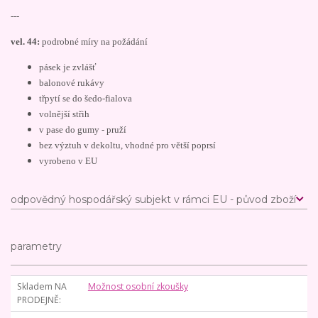
---
vel. 44:
podrobné míry na požádání
pásek je zvlášť
balonové rukávy
třpytí se do šedo-fialova
volnější střih
v pase do gumy - pruží
bez výztuh v dekoltu, vhodné pro větší poprsí
vyrobeno v EU
odpovědný hospodářský subjekt v rámci EU - původ zboží
parametry
Skladem NA
Možnost osobní zkoušky
PRODEJNĚ