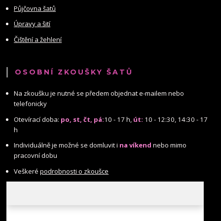
Půjčovna šatů
Úpravy a šití
Čištění a žehlení
OSOBNÍ ZKOUŠKY ŠATŮ
Na zkoušku je nutné se předem objednat e-mailem nebo
telefonicky
Otevírací doba:
po, st, čt, pá:
10 - 17 h,
út:
10 - 12:30, 14:30 - 17
h
Individuálně je možné se domluvit i
na víkend
nebo mimo
pracovní dobu
Veškeré
podrobnosti o zkoušce