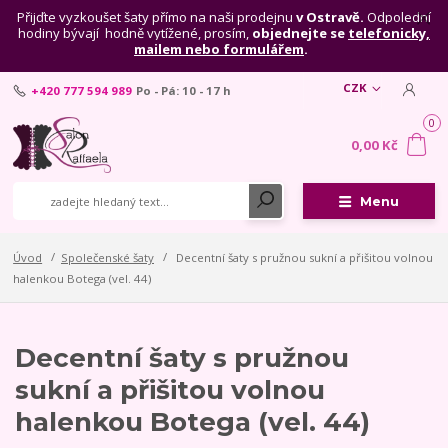
Přijďte vyzkoušet šaty přímo na naši prodejnu
v Ostravě.
Odpolední
hodiny bývají hodně vytížené, prosím,
objednejte se
telefonicky,
mailem nebo formulářem
.
CZK
+420 777 594 989
Po - Pá: 10 - 17 h
0
0,00 Kč
Menu
Úvod
Společenské šaty
Decentní šaty s pružnou sukní a přišitou volnou
halenkou Botega (vel. 44)
Decentní šaty s pružnou
sukní a přišitou volnou
halenkou Botega (vel. 44)