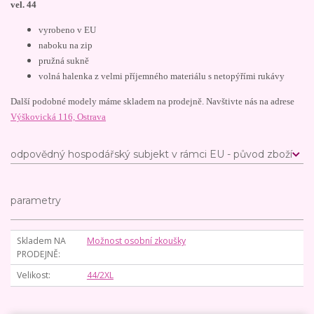
vel. 44
vyrobeno v EU
naboku na zip
pružná sukně
volná halenka z velmi příjemného materiálu s netopýřími rukávy
Další podobné modely máme skladem na prodejně. Navštivte nás na adrese
Výškovická 116, Ostrava
odpovědný hospodářský subjekt v rámci EU - původ zboží
parametry
Skladem NA
Možnost osobní zkoušky
PRODEJNĚ
Velikost
44/2XL