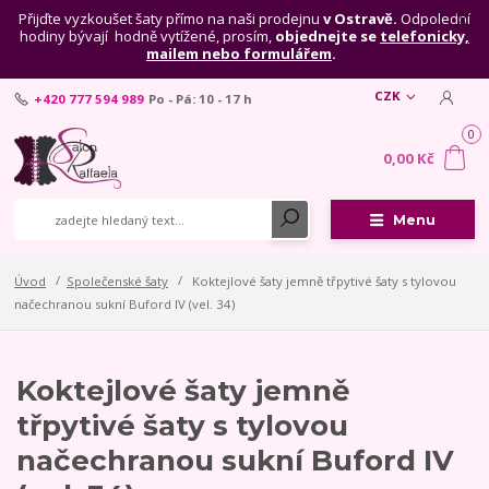
Přijďte vyzkoušet šaty přímo na naši prodejnu
v Ostravě.
Odpolední
hodiny bývají hodně vytížené, prosím,
objednejte se
telefonicky,
mailem nebo formulářem
.
CZK
+420 777 594 989
Po - Pá: 10 - 17 h
0
0,00 Kč
Menu
Úvod
Společenské šaty
Koktejlové šaty jemně třpytivé šaty s tylovou
načechranou sukní Buford IV (vel. 34)
Koktejlové šaty jemně
třpytivé šaty s tylovou
načechranou sukní Buford IV