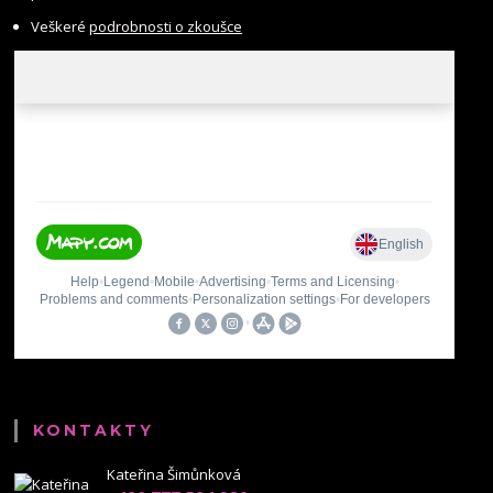
Veškeré
podrobnosti o zkoušce
KONTAKTY
Kateřina Šimůnková