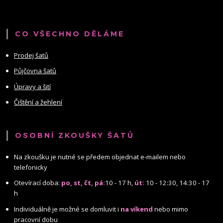
CO VŠECHNO DĚLÁME
Prodej šatů
Půjčovna šatů
Úpravy a šití
Čištění a žehlení
OSOBNÍ ZKOUŠKY ŠATŮ
Na zkoušku je nutné se předem objednat e-mailem nebo
telefonicky
Otevírací doba:
po, st, čt, pá:
10 - 17 h,
út:
10 - 12:30, 14:30 - 17
h
Individuálně je možné se domluvit i
na víkend
nebo mimo
pracovní dobu