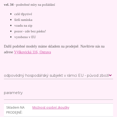
vel. 34
- podrobné míry na požádání
celé třpytivé
širší ramínka
vzadu na zip
pozor - zde bez pásku!
vyrobeno v EU
Další podobné modely máme skladem na prodejně. Navštivte nás na
adrese
Výškovická 116, Ostrava
odpovědný hospodářský subjekt v rámci EU - původ zboží
parametry
Skladem NA
Možnost osobní zkoušky
PRODEJNĚ