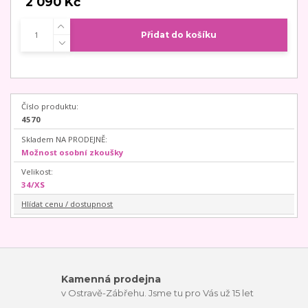
2 090 Kč
Přidat do košíku
Číslo produktu:
4570
Skladem NA PRODEJNĚ:
Možnost osobní zkoušky
Velikost:
34/XS
Hlídat cenu / dostupnost
Kamenná prodejna
v Ostravě-Zábřehu. Jsme tu pro Vás už 15 let