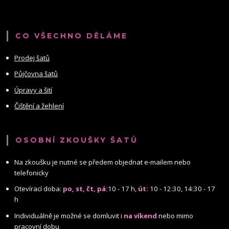
CO VŠECHNO DĚLÁME
Prodej šatů
Půjčovna šatů
Úpravy a šití
Čištění a žehlení
OSOBNÍ ZKOUŠKY ŠATŮ
Na zkoušku je nutné se předem objednat e-mailem nebo
telefonicky
Otevírací doba:
po, st, čt, pá:
10 - 17 h,
út:
10 - 12:30, 14:30 - 17
h
Individuálně je možné se domluvit i
na víkend
nebo mimo
pracovní dobu