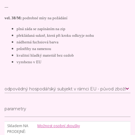
---
vel. 38/M:
podrobné míry na požádání
plná záda se zapínáním na zip
překládaná sukně, která při kroku odkryje nohu
nádherná fuchsiová barva
průstřihy na ramenou
kvalitní hladký materiál bez ozdob
vyrobeno v EU
odpovědný hospodářský subjekt v rámci EU - původ zboží
parametry
Skladem NA
Možnost osobní zkoušky
PRODEJNĚ