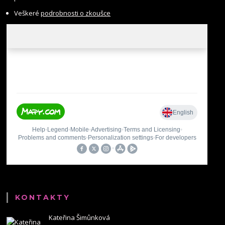
Veškeré
podrobnosti o zkoušce
KONTAKTY
Kateřina Šimůnková