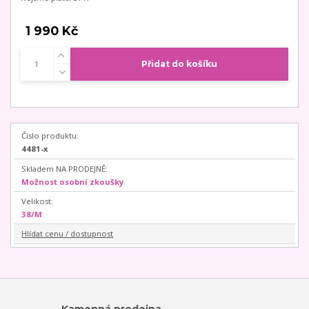
1 990 Kč
Přidat do košíku
Číslo produktu:
4481-x
Skladem NA PRODEJNĚ:
Možnost osobní zkoušky
Velikost:
38/M
Hlídat cenu / dostupnost