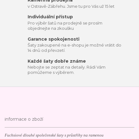
Kamenná prodejna
v Ostravě-Zábřehu. Jsme tu pro Vás už 15 let
Individuální přístup
Pro výběr šatů na prodejně se prosím
objednejte na zkoušku
Garance spokojenosti
Šaty zakoupené na e-shopu je možné vrátit do
14 dnů od převzetí.
Každé šaty dobře známe
Nebojte se zeptat na detaily. Rádi Vám
pomůžeme s výběrem.
informace o zboží
Fuchsiové dlouhé společenské šaty s průstřihy na ramenou