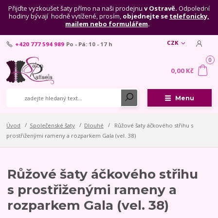
Přijďte vyzkoušet šaty přímo na naši prodejnu
v Ostravě.
Odpolední
hodiny bývají hodně vytížené, prosím,
objednejte se
telefonicky,
mailem nebo formulářem
.
CZK
+420 777 594 989
Po - Pá: 10 - 17 h
0
0,00 Kč
Menu
Úvod
Společenské šaty
Dlouhé
Růžové šaty áčkového střihu s
prostřiženými rameny a rozparkem Gala (vel. 38)
Růžové šaty áčkového střihu
s prostřiženými rameny a
rozparkem Gala (vel. 38)