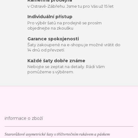
Kamenná prodejna
v Ostravě-Zábřehu. Jsme tu pro Vás už 15 let
Individuální přístup
Pro výběr šatů na prodejně se prosím
objednejte na zkoušku
Garance spokojenosti
Šaty zakoupené na e-shopu je možné vrátit do
14 dnů od převzetí.
Každé šaty dobře známe
Nebojte se zeptat na detaily. Rádi Vám
pomůžeme s výběrem.
informace o zboží
Starorůžové asymetrické šaty s tříčtvrtečním rukávem a páskem