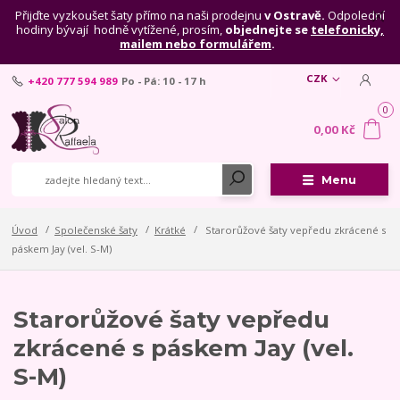
Přijďte vyzkoušet šaty přímo na naši prodejnu
v Ostravě.
Odpolední
hodiny bývají hodně vytížené, prosím,
objednejte se
telefonicky,
mailem nebo formulářem
.
CZK
+420 777 594 989
Po - Pá: 10 - 17 h
0
0,00 Kč
Menu
Úvod
Společenské šaty
Krátké
Starorůžové šaty vepředu zkrácené s
páskem Jay (vel. S-M)
Starorůžové šaty vepředu
zkrácené s páskem Jay (vel.
S-M)