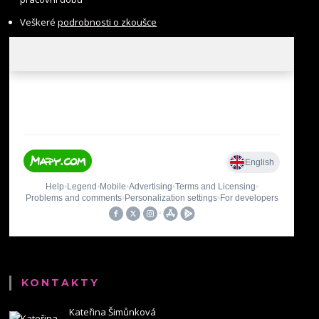
Veškeré
podrobnosti o zkoušce
KONTAKTY
Kateřina Šimůnková