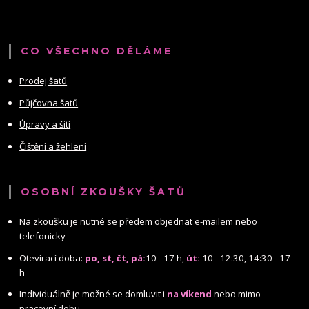
CO VŠECHNO DĚLÁME
Prodej šatů
Půjčovna šatů
Úpravy a šití
Čištění a žehlení
OSOBNÍ ZKOUŠKY ŠATŮ
Na zkoušku je nutné se předem objednat e-mailem nebo
telefonicky
Otevírací doba:
po, st, čt, pá:
10 - 17 h,
út:
10 - 12:30, 14:30 - 17
h
Individuálně je možné se domluvit i
na víkend
nebo mimo
pracovní dobu