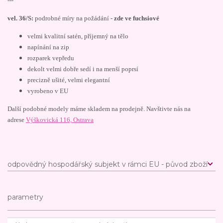
---
vel. 36/S:
podrobné míry na požádání -
zde ve fuchsiové
velmi kvalitní satén, příjemný na tělo
napínání na zip
rozparek vepředu
dekolt velmi dobře sedí i na menší poprsí
precizně ušité, velmi elegantní
vyrobeno v EU
Další podobné modely máme skladem na prodejně. Navštivte nás na
adrese
Výškovická 116, Ostrava
odpovědný hospodářský subjekt v rámci EU - původ zboží
parametry