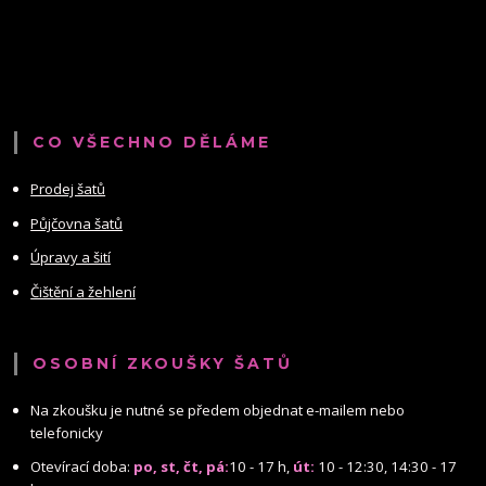
CO VŠECHNO DĚLÁME
Prodej šatů
Půjčovna šatů
Úpravy a šití
Čištění a žehlení
OSOBNÍ ZKOUŠKY ŠATŮ
Na zkoušku je nutné se předem objednat e-mailem nebo
telefonicky
Otevírací doba:
po, st, čt, pá:
10 - 17 h,
út:
10 - 12:30, 14:30 - 17