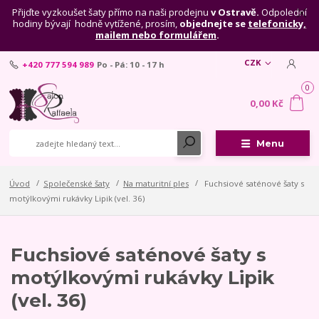
Přijďte vyzkoušet šaty přímo na naši prodejnu
v Ostravě.
Odpolední
hodiny bývají hodně vytížené, prosím,
objednejte se
telefonicky,
mailem nebo formulářem
.
CZK
+420 777 594 989
Po - Pá: 10 - 17 h
0
0,00 Kč
Menu
Úvod
Společenské šaty
Na maturitní ples
Fuchsiové saténové šaty s
motýlkovými rukávky Lipik (vel. 36)
Fuchsiové saténové šaty s
motýlkovými rukávky Lipik
(vel. 36)