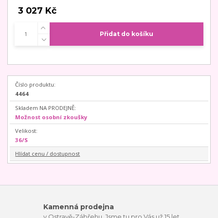
3 027 Kč
Přidat do košíku
Číslo produktu:
4464
Skladem NA PRODEJNĚ:
Možnost osobní zkoušky
Velikost:
36/S
Hlídat cenu / dostupnost
Kamenná prodejna
v Ostravě-Zábřehu. Jsme tu pro Vás už 15 let