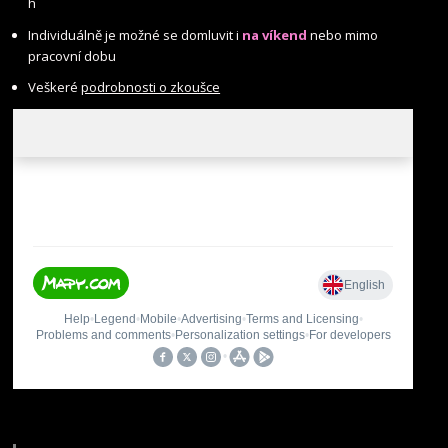
h
Individuálně je možné se domluvit i
na víkend
nebo mimo
pracovní dobu
Veškeré
podrobnosti o zkoušce