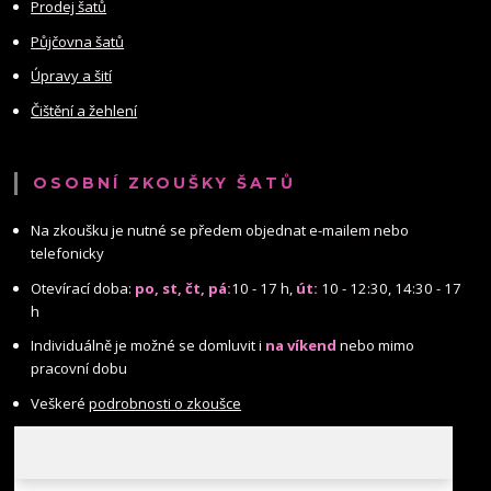
Prodej šatů
Půjčovna šatů
Úpravy a šití
Čištění a žehlení
OSOBNÍ ZKOUŠKY ŠATŮ
Na zkoušku je nutné se předem objednat e-mailem nebo
telefonicky
Otevírací doba:
po, st, čt, pá:
10 - 17 h,
út:
10 - 12:30, 14:30 - 17
h
Individuálně je možné se domluvit i
na víkend
nebo mimo
pracovní dobu
Veškeré
podrobnosti o zkoušce