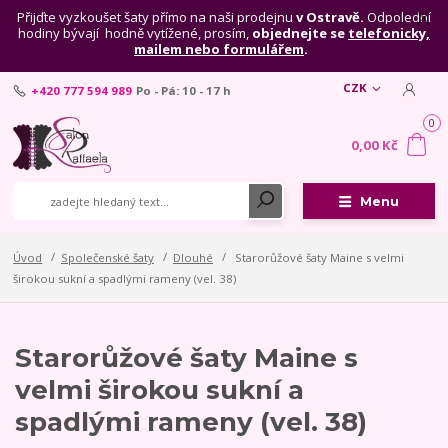
Přijďte vyzkoušet šaty přímo na naši prodejnu
v Ostravě.
Odpolední
hodiny bývají hodně vytížené, prosím,
objednejte se
telefonicky,
mailem nebo formulářem
.
CZK
+420 777 594 989
Po - Pá: 10 - 17 h
0
0,00 Kč
Menu
Úvod
Společenské šaty
Dlouhé
Starorůžové šaty Maine s velmi
širokou sukní a spadlými rameny (vel. 38)
Starorůžové šaty Maine s
velmi širokou sukní a
spadlými rameny (vel. 38)