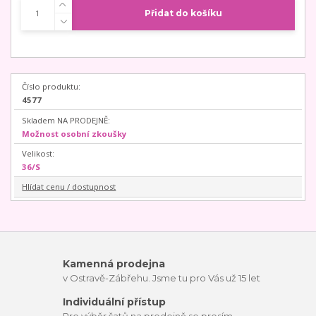
Přidat do košíku
Číslo produktu:
4577
Skladem NA PRODEJNĚ:
Možnost osobní zkoušky
Velikost:
36/S
Hlídat cenu / dostupnost
Kamenná prodejna
v Ostravě-Zábřehu. Jsme tu pro Vás už 15 let
Individuální přístup
Pro výběr šatů na prodejně se prosím