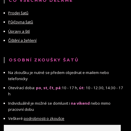
CO VŠECHNO DĚLÁME
Prodej šatů
Půjčovna šatů
Úpravy a šití
Čištění a žehlení
OSOBNÍ ZKOUŠKY ŠATŮ
Na zkoušku je nutné se předem objednat e-mailem nebo
telefonicky
Otevírací doba:
po, st, čt, pá:
10 - 17 h,
út:
10 - 12:30, 14:30 - 17
h
Individuálně je možné se domluvit i
na víkend
nebo mimo
pracovní dobu
Veškeré
podrobnosti o zkoušce