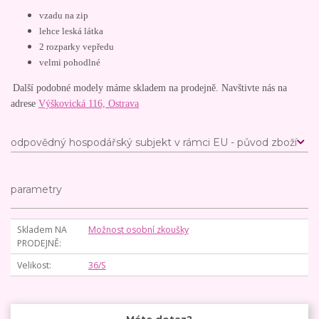
vzadu na zip
lehce leská látka
2 rozparky vepředu
velmi pohodlné
Další podobné modely máme skladem na prodejně. Navštivte nás na
adrese
Výškovická 116, Ostrava
odpovědný hospodářský subjekt v rámci EU - původ zboží
parametry
Skladem NA
Možnost osobní zkoušky
PRODEJNĚ
Velikost
36/S