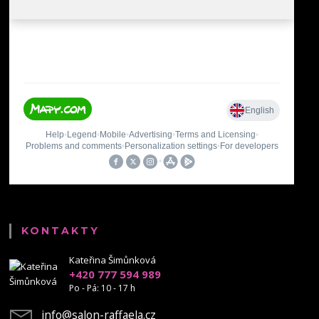
KONTAKTY
Kateřina Šimůnková
+420 777 594 989
Po - Pá: 10 - 17 h
info@salon-raffaela.cz