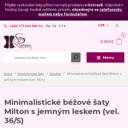
Přijďte vyzkoušet šaty přímo na naši prodejnu
v Ostravě.
Odpolední
hodiny bývají hodně vytížené, prosím,
objednejte se
telefonicky,
mailem nebo formulářem
.
CZK
+420 777 594 989
Po - Pá: 10 - 17 h
0
0,00 Kč
Menu
Úvod
Společenské šaty
Dlouhé
Minimalistické béžové šaty Milton s
jemným leskem (vel. 36/S)
Minimalistické béžové šaty
Milton s jemným leskem (vel.
36/S)