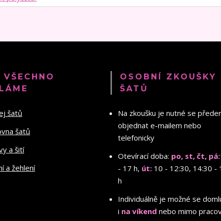
 VŠECHNO
OSOBNÍ ZKOUŠKY
LÁME
ŠATŮ
ej šatů
Na zkoušku je nutné se před
objednat e-mailem nebo
ovna šatů
telefonicky
y a šití
Otevírací doba:
po, st, čt, pá:
ní a žehlení
- 17 h,
út:
10 - 12:30, 14:30 - 
h
Individuálně je možné se doml
i
na víkend
nebo mimo pracov