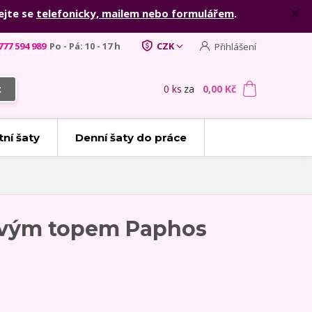
ejte se
telefonicky, mailem nebo formulářem
.
777 594 989
Po - Pá: 10 - 17 h
CZK
Přihlášení
0
ks
za
0,00 Kč
t
tní šaty
Denní šaty do práce
jkovým topem Paphos