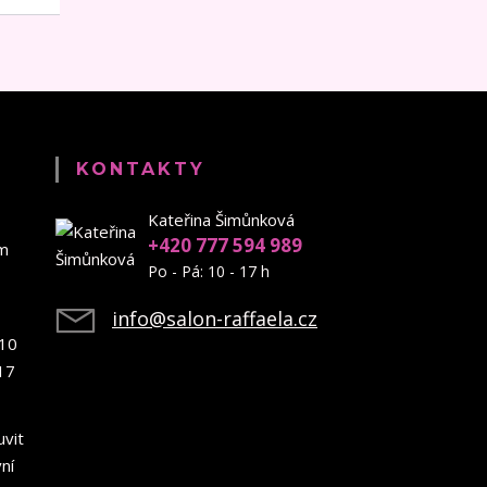
KONTAKTY
Kateřina Šimůnková
+420 777 594 989
em
Po - Pá: 10 - 17 h
info@salon-raffaela.cz
10
17
uvit
ní