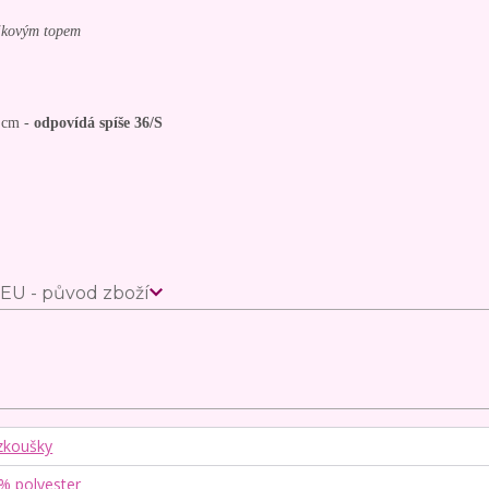
ajkovým topem
8 cm -
odpovídá spíše 36/S
EU - původ zboží
zkoušky
 % polyester