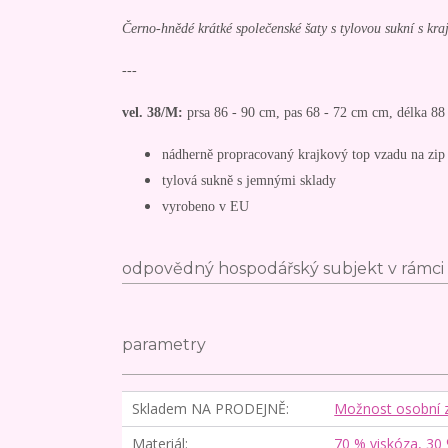
Černo-hnědé krátké společenské šaty s tylovou sukní s kr
---
vel. 38/M:
prsa 86 - 90 cm, pas 68 - 72 cm cm, délka 8
nádherně propracovaný krajkový top vzadu na zip
tylová sukně s jemnými sklady
vyrobeno v EU
odpovědný hospodářský subjekt v rámci 
parametry
Skladem NA PRODEJNĚ
Možnost osobní 
Materiál
70 % viskóza, 30