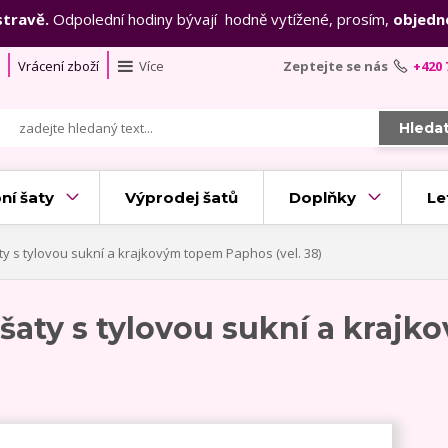
stravě.
Odpolední hodiny bývají hodně vytížené, prosím,
objedn
Vrácení zboží
Více
Zeptejte se nás
+420 
Hleda
ní šaty
Výprodej šatů
Doplňky
Le
y s tylovou sukní a krajkovým topem Paphos (vel. 38)
 šaty s tylovou sukní a kra