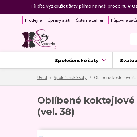
Přijďte vyzkoušet šaty přímo na naši prodejnu
v O
Prodejna
Úpravy a šití
Čištění a žehlení
Půjčovna šatů
Společenské šaty
Svateb
Úvod
Společenské šaty
Oblíbené koktejlové šat
Oblíbené koktejlové
(vel. 38)