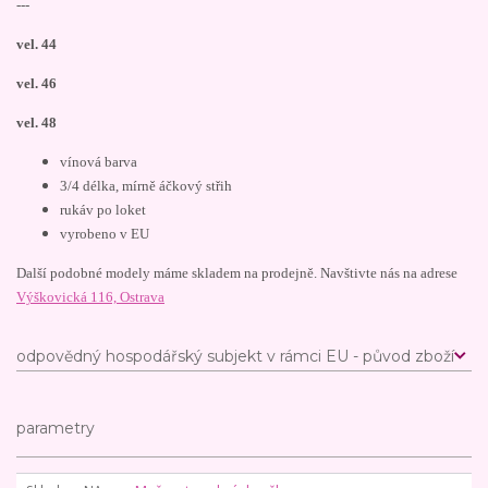
---
vel. 44
vel. 46
vel. 48
vínová barva
3/4 délka, mírně áčkový střih
rukáv po loket
vyrobeno v EU
Další podobné modely máme skladem na prodejně. Navštivte nás na adrese
Výškovická 116, Ostrava
odpovědný hospodářský subjekt v rámci EU - původ zboží
parametry