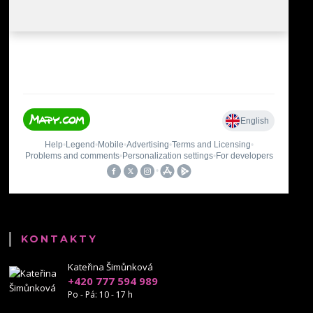
KONTAKTY
Kateřina Šimůnková
+420 777 594 989
Po - Pá: 10 - 17 h