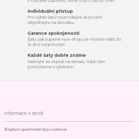
v Ostravě-Zábřehu. Jsme tu pro Vás už 15 let
Individuální přístup
Pro výběr šatů na prodejně se prosím
objednejte na zkoušku
Garance spokojenosti
Šaty zakoupené na e-shopu je možné vrátit do
14 dnů od převzetí.
Každé šaty dobře známe
Nebojte se zeptat na detaily. Rádi Vám
pomůžeme s výběrem.
informace o zboží
Krajkové společenské šaty s rukávem