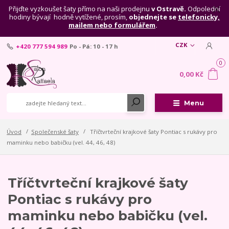
Přijďte vyzkoušet šaty přímo na naši prodejnu
v Ostravě.
Odpolední
hodiny bývají hodně vytížené, prosím,
objednejte se
telefonicky,
mailem nebo formulářem
.
CZK
+420 777 594 989
Po - Pá: 10 - 17 h
0
0,00 Kč
Menu
Úvod
Společenské šaty
Tříčtvrteční krajkové šaty Pontiac s rukávy pro
maminku nebo babičku (vel. 44, 46, 48)
Tříčtvrteční krajkové šaty
Pontiac s rukávy pro
maminku nebo babičku (vel.