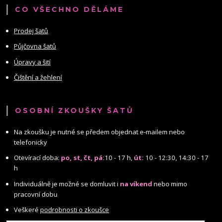
CO VŠECHNO DĚLÁME
Prodej šatů
Půjčovna šatů
Úpravy a šití
Čištění a žehlení
OSOBNÍ ZKOUŠKY ŠATŮ
Na zkoušku je nutné se předem objednat e-mailem nebo
telefonicky
Otevírací doba:
po, st, čt, pá:
10 - 17 h,
út:
10 - 12:30, 14:30 - 17
h
Individuálně je možné se domluvit i
na víkend
nebo mimo
pracovní dobu
Veškeré
podrobnosti o zkoušce