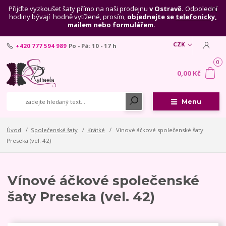
Přijďte vyzkoušet šaty přímo na naši prodejnu
v Ostravě.
Odpolední
hodiny bývají hodně vytížené, prosím,
objednejte se
telefonicky,
mailem nebo formulářem
.
CZK
+420 777 594 989
Po - Pá: 10 - 17 h
0
0,00 Kč
Menu
Úvod
Společenské šaty
Krátké
Vínové áčkové společenské šaty
Preseka (vel. 42)
Vínové áčkové společenské
šaty Preseka (vel. 42)