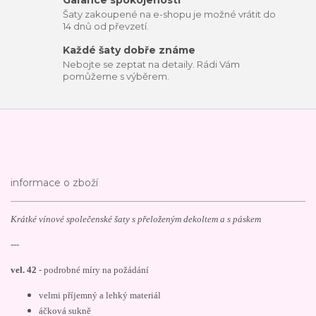
Garance spokojenosti
Šaty zakoupené na e-shopu je možné vrátit do
14 dnů od převzetí.
Každé šaty dobře známe
Nebojte se zeptat na detaily. Rádi Vám
pomůžeme s výběrem.
informace o zboží
Krátké vínové společenské šaty s přeloženým dekoltem a s páskem
---
vel. 42
- podrobné míry na požádání
velmi příjemný a lehký materiál
áčková sukně