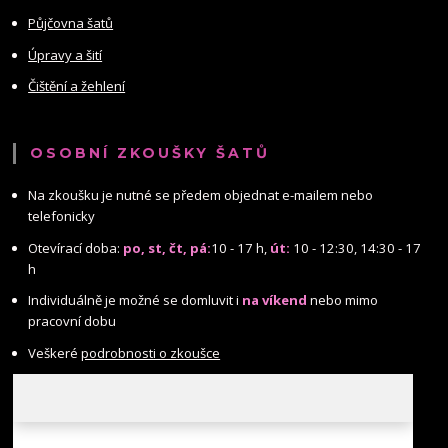
Půjčovna šatů
Úpravy a šití
Čištění a žehlení
OSOBNÍ ZKOUŠKY ŠATŮ
Na zkoušku je nutné se předem objednat e-mailem nebo
telefonicky
Otevírací doba:
po, st, čt, pá:
10 - 17 h,
út:
10 - 12:30, 14:30 - 17
h
Individuálně je možné se domluvit i
na víkend
nebo mimo
pracovní dobu
Veškeré
podrobnosti o zkoušce