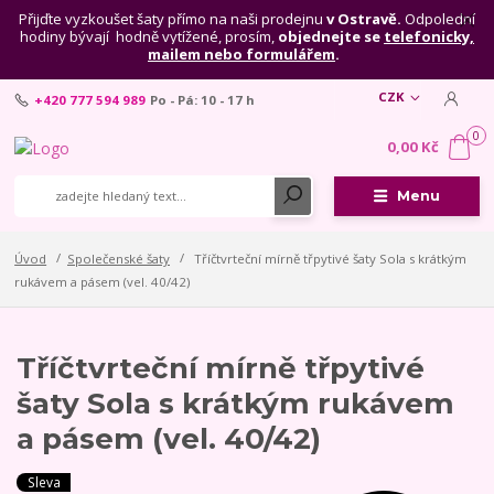
Přijďte vyzkoušet šaty přímo na naši prodejnu
v Ostravě.
Odpolední
hodiny bývají hodně vytížené, prosím,
objednejte se
telefonicky,
mailem nebo formulářem
.
CZK
+420 777 594 989
Po - Pá: 10 - 17 h
0
0,00 Kč
Menu
Úvod
Společenské šaty
Tříčtvrteční mírně třpytivé šaty Sola s krátkým
rukávem a pásem (vel. 40/42)
Tříčtvrteční mírně třpytivé
šaty Sola s krátkým rukávem
a pásem (vel. 40/42)
Sleva