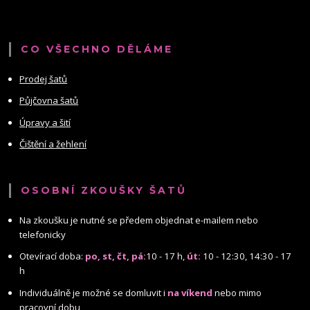
CO VŠECHNO DĚLÁME
Prodej šatů
Půjčovna šatů
Úpravy a šití
Čištění a žehlení
OSOBNÍ ZKOUŠKY ŠATŮ
Na zkoušku je nutné se předem objednat e-mailem nebo
telefonicky
Otevírací doba:
po, st, čt, pá:
10 - 17 h,
út:
10 - 12:30, 14:30 - 17
h
Individuálně je možné se domluvit i
na víkend
nebo mimo
pracovní dobu