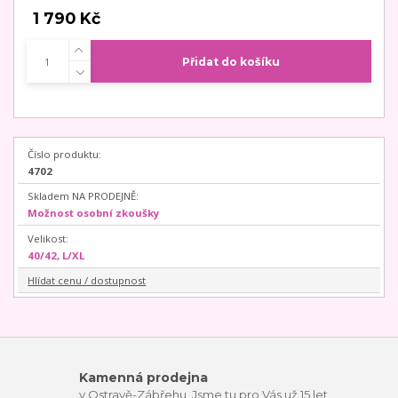
1 790 Kč
Přidat do košíku
Číslo produktu:
4702
Skladem NA PRODEJNĚ:
Možnost osobní zkoušky
Velikost:
40/42, L/XL
Hlídat cenu / dostupnost
Kamenná prodejna
v Ostravě-Zábřehu. Jsme tu pro Vás už 15 let