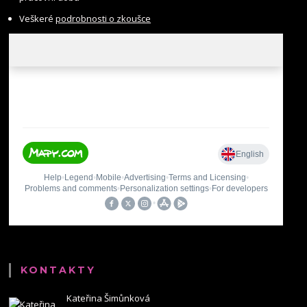
Veškeré
podrobnosti o zkoušce
KONTAKTY
Kateřina Šimůnková