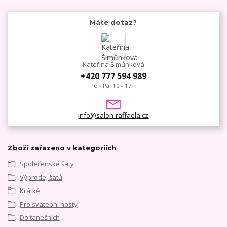
Máte dotaz?
Kateřina Šimůnková
+420 777 594 989
Po - Pá: 10 - 17 h
info@salon-raffaela.cz
Zboží zařazeno v kategoriích
Společenské šaty
Výprodej šatů
Krátké
Pro svatební hosty
Do tanečních