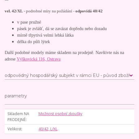
vel. 42/XL
- podrobné míry na požádání -
odpovídá 40/42
v pase pružné
pásek je zvlášť, dá se zavázat dopředu nebo dozadu
mírně třpytivá velmi lehká látka
délka do půli lýtek
Další podobné modely máme skladem na prodejně. Navštivte nás na
adrese
Výškovická 116, Ostrava
odpovědný hospodářský subjekt v rámci EU - původ zboží
parametry
Skladem NA
Možnost osobní zkoušky
PRODEJNĚ
Velikost
40/42, L/XL