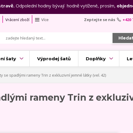
stravě.
Odpolední hodiny bývají hodně vytížené, prosím,
objedn
Vrácení zboží
Více
Zeptejte se nás
+420 
Hleda
ní šaty
Výprodej šatů
Doplňky
Le
ty se spadlými rameny Trin z exkluzivní jemné látky (vel. 42)
adlými rameny Trin z exkluziv