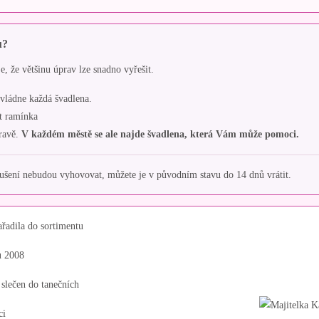
u?
, že většinu úprav lze snadno vyřešit.
zvládne každá švadlena.
t ramínka
ravě.
V každém městě se ale najde švadlena, která Vám může pomoci.
ení nebudou vyhovovat, můžete je v původním stavu do 14 dnů vrátit.
ařadila do sortimentu
u 2008
 slečen do tanečních
ci