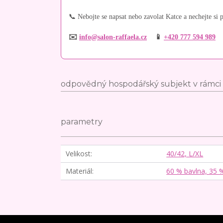
📞 Nebojte se napsat nebo zavolat Katce a nechejte si p
✉️
info@salon-raffaela.cz
📱
+420 777 594 989
odpovědný hospodářský subjekt v rámci 
parametry
Velikost
40/42, L/XL
Materiál
60 % bavlna, 35 %