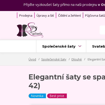
Přijďte vyzkoušet šaty přímo na naši prodejnu
v O
Prodejna
Úpravy a šití
Čištění a žehlení
Půjčovna šatů
Společenské šaty
Svateb
Úvod
Společenské šaty
Dlouhé
Elegantní ša
Elegantní šaty se sp
42)
Novinka
Best price