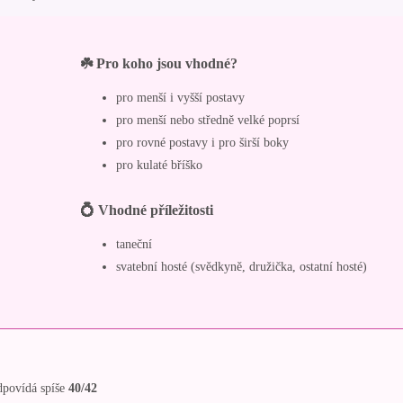
☘️ Pro koho jsou vhodné?
pro menší i vyšší postavy
pro menší nebo středně velké poprsí
pro rovné postavy i pro širší boky
pro kulaté bříško
💍 Vhodné příležitosti
taneční
svatební hosté (svědkyně, družička, ostatní hosté)
dpovídá spíše
40/42