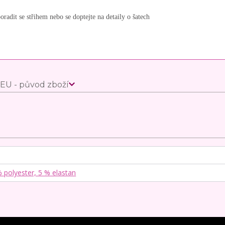
oradit se střihem nebo se doptejte na detaily o šatech
EU - původ zboží
 polyester, 5 % elastan