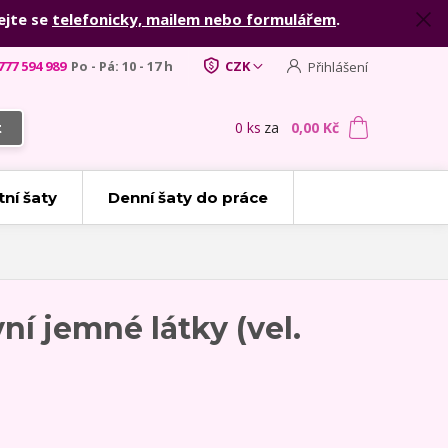
ejte se
telefonicky, mailem nebo formulářem
.
777 594 989
Po - Pá: 10 - 17 h
CZK
Přihlášení
0
ks
za
0,00 Kč
t
tní šaty
Denní šaty do práce
ní jemné látky (vel.