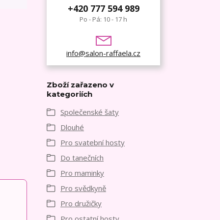
+420 777 594 989
Po - Pá: 10 - 17 h
info@salon-raffaela.cz
Zboží zařazeno v
kategoriích
Společenské šaty
Dlouhé
Pro svatební hosty
Do tanečních
Pro maminky
Pro svědkyně
Pro družičky
Pro ostatní hosty