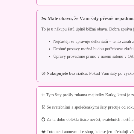
✂️ Máte obavu, že Vám šaty přesně nepadno
To je u nákupu šatů úplně běžná obava. Dobrá zpráva je
Nejčastěji se upravuje délka šatů – tento zásah 
Drobné postavy možná budou potřebovat zkráti
Úpravy provádíme přímo v našem salonu v Ost
🤝
Nakupujete bez rizika.
Pokud Vám šaty po vyzkouš
✨ Tyto šaty prošly rukama majitelky Katky, která je z
👗 Se svatebními a společenskými šaty pracuje od rok
💍 Za tu dobu oblékla tisíce nevěst, svatebních hostů a
❤️ Toto není anonymní e-shop, kde se jen přebalují vě