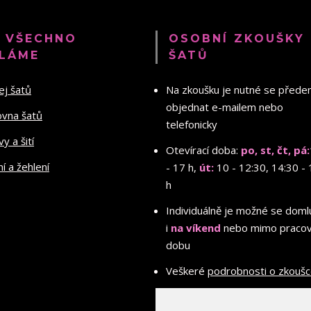
 VŠECHNO
OSOBNÍ ZKOUŠKY
LÁME
ŠATŮ
ej šatů
Na zkoušku je nutné se před
objednat e-mailem nebo
ovna šatů
telefonicky
y a šití
Otevírací doba:
po, st, čt, pá:
ní a žehlení
- 17 h,
út:
10 - 12:30, 14:30 - 
h
Individuálně je možné se doml
i
na víkend
nebo mimo pracov
dobu
Veškeré
podrobnosti o zkouš