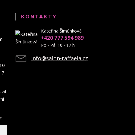
KONTAKTY
Kateřina Šimůnková
+420 777 594 989
em
Po - Pá: 10 - 17 h
info@salon-raffaela.cz
10
17
uvit
ní
ce