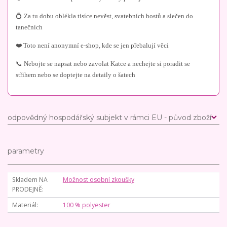
💍 Za tu dobu oblékla tisíce nevěst, svatebních hostů a slečen do
tanečních
❤️ Toto není anonymní e-shop, kde se jen přebalují věci
📞 Nebojte se napsat nebo zavolat Katce a nechejte si poradit se
střihem nebo se doptejte na detaily o šatech
odpovědný hospodářský subjekt v rámci EU - původ zboží
parametry
Skladem NA
Možnost osobní zkoušky
PRODEJNĚ
Materiál
100 % polyester