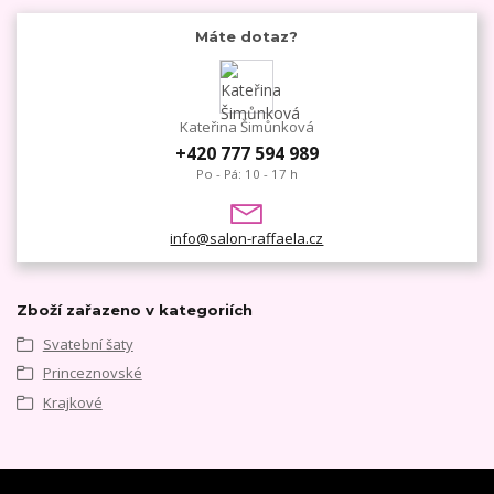
Máte dotaz?
Kateřina Šimůnková
+420 777 594 989
Po - Pá: 10 - 17 h
info@salon-raffaela.cz
Zboží zařazeno v kategoriích
Svatební šaty
Princeznovské
Krajkové