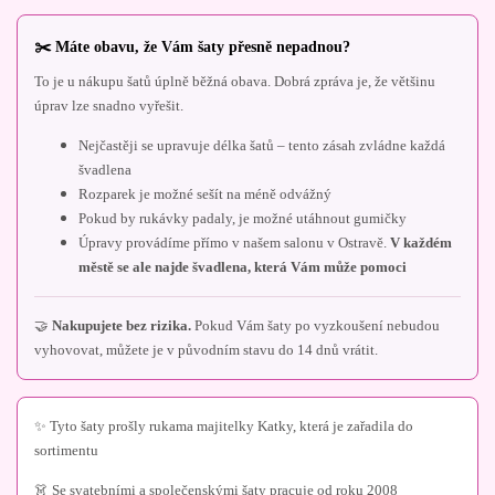
✂️ Máte obavu, že Vám šaty přesně nepadnou?
To je u nákupu šatů úplně běžná obava. Dobrá zpráva je, že většinu
úprav lze snadno vyřešit.
Nejčastěji se upravuje délka šatů – tento zásah zvládne každá
švadlena
Rozparek je možné sešít na méně odvážný
Pokud by rukávky padaly, je možné utáhnout gumičky
Úpravy provádíme přímo v našem salonu v Ostravě.
V každém
městě se ale najde švadlena, která Vám může pomoci
🤝
Nakupujete bez rizika.
Pokud Vám šaty po vyzkoušení nebudou
vyhovovat, můžete je v původním stavu do 14 dnů vrátit.
✨ Tyto šaty prošly rukama majitelky Katky, která je zařadila do
sortimentu
👗 Se svatebními a společenskými šaty pracuje od roku 2008