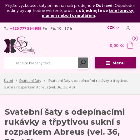
Přijďte vyzkoušet šaty přímo na naši prodejnu
v Ostravě.
Odpolední
hodiny bývají hodně vytížené, prosím,
objednejte se
telefonicky,
mailem nebo formulářem
.
CZK
+420 777 594 989
Po - Pá: 10 - 17 h
0
0,00 Kč
Menu
Úvod
Svatební šaty
Svatební šaty s odepínacími rukávky a třpytivou
sukní s rozparkem Abreus (vel. 36, 38, 40)
Svatební šaty s odepínacími
rukávky a třpytivou sukní s
rozparkem Abreus (vel. 36,