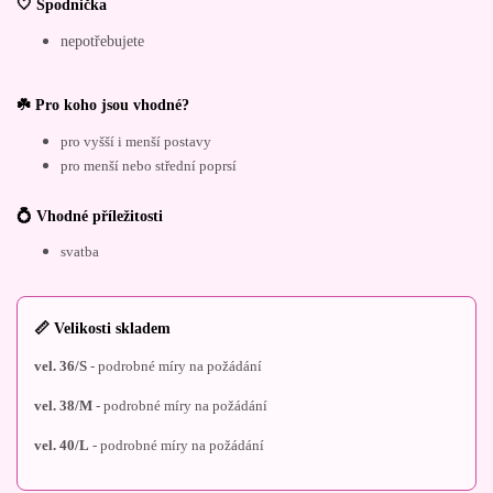
🤍 Spodnička
nepotřebujete
☘️ Pro koho jsou vhodné?
pro vyšší i menší postavy
pro menší nebo střední poprsí
💍 Vhodné příležitosti
svatba
📏 Velikosti skladem
vel. 36/S
- podrobné míry na požádání
vel. 38/M
- podrobné míry na požádání
vel. 40/L
- podrobné míry na požádání