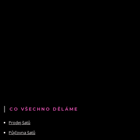
CO VŠECHNO DĚLÁME
Prodej šatů
Půjčovna šatů