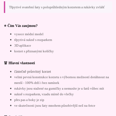
Třpytivé svatební šaty s poloprůhledným korzetem a rukávky zvlášť
⭐ Čím Vás zaujmou?
vysoce módní model
třpytivá sukně s rozparkem
3D aplikace
korzet s přiznanými košíčky
👗 Hlavní vlastnosti
částečně průsvitný korzet
velmi pevná konstrukce korzetu s výbornou možností dotáhnout na
menší - 100% drží i bez ramínek
rukávky jsou stažené na gumičky a nemusíte je u šatů vůbec mít
sukně s rozparkem, vzadu mírně do vlečky
přes pas a boky je zip
ve skutečnosti jsou šaty mnohem působivější než na fotce