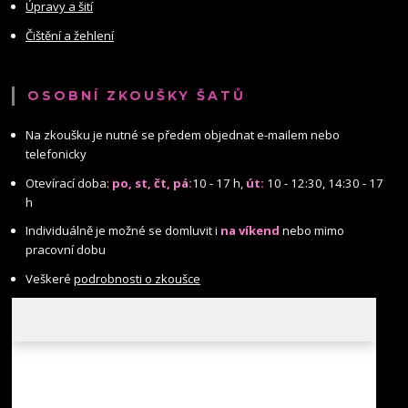
Úpravy a šití
Čištění a žehlení
OSOBNÍ ZKOUŠKY ŠATŮ
Na zkoušku je nutné se předem objednat e-mailem nebo
telefonicky
Otevírací doba:
po, st, čt, pá:
10 - 17 h,
út:
10 - 12:30, 14:30 - 17
h
Individuálně je možné se domluvit i
na víkend
nebo mimo
pracovní dobu
Veškeré
podrobnosti o zkoušce