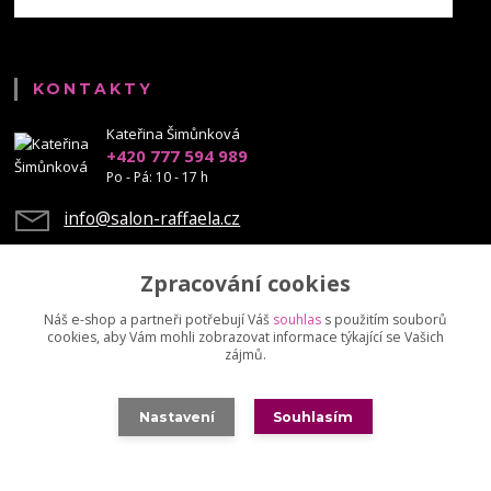
KONTAKTY
Kateřina Šimůnková
+420 777 594 989
Po - Pá: 10 - 17 h
info@salon-raffaela.cz
Zpracování cookies
Náš e-shop a partneři potřebují Váš
souhlas
s použitím souborů
cookies, aby Vám mohli zobrazovat informace týkající se Vašich
Upravit sběr cookies.
zájmů.
© Mgr. Kateřina Šimůnková, 2023 - další šíření našich fotek je chráněno
Nastavení
Souhlasím
autorskými právy
Vytvořeno na
Eshop-rychle.cz