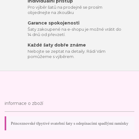
Individuální přístup
Pro výběr šatů na prodejně se prosím
objednejte na zkoušku
Garance spokojenosti
Šaty zakoupené na e-shopu je možné vrátit do
14 dnů od převzetí.
Každé šaty dobře známe
Nebojte se zeptat na detaily. Rádi Vám
pomůžeme s výběrem.
informace o zboží
Princeznovské třpytivé svatební šaty s odepínacími spadlými ramínky