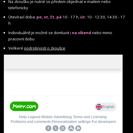
Na zkoušku je nutné se předem objednat e-mailem nebo
telefonicky
Otevírací doba:
po, st, čt, pá:
10 - 17 h,
út:
10 - 12:30, 14:30 - 17
h
Individuálně je možné se domluvit i
na víkend
nebo mimo
pracovní dobu
Veškeré
podrobnosti o zkoušce