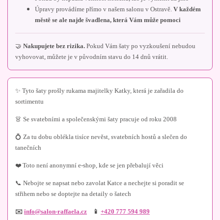
Úpravy provádíme přímo v našem salonu v Ostravě.
V každém
městě se ale najde švadlena, která Vám může pomoci
🤝
Nakupujete bez rizika.
Pokud Vám šaty po vyzkoušení nebudou
vyhovovat, můžete je v původním stavu do 14 dnů vrátit.
✨ Tyto šaty prošly rukama majitelky Katky, která je zařadila do
sortimentu
👗 Se svatebními a společenskými šaty pracuje od roku 2008
💍 Za tu dobu oblékla tisíce nevěst, svatebních hostů a slečen do
tanečních
❤️ Toto není anonymní e-shop, kde se jen přebalují věci
📞 Nebojte se napsat nebo zavolat Katce a nechejte si poradit se
střihem nebo se doptejte na detaily o šatech
✉️
info@salon-raffaela.cz
📱
+420 777 594 989