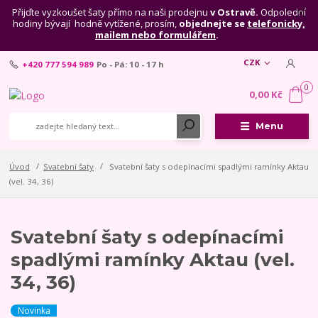
Přijďte vyzkoušet šaty přímo na naši prodejnu
v Ostravě.
Odpolední
hodiny bývají hodně vytížené, prosím,
objednejte se
telefonicky,
mailem nebo formulářem
.
CZK
+420 777 594 989
Po - Pá: 10 - 17 h
0
0,00 Kč
Menu
Úvod
Svatební šaty
Svatební šaty s odepínacími spadlými ramínky Aktau
(vel. 34, 36)
Svatební šaty s odepínacími
spadlými ramínky Aktau (vel.
34, 36)
Novinka