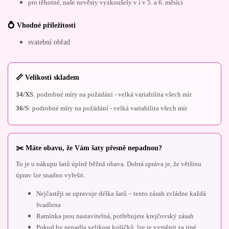
pro těhotné, naše nevěsty vyzkoušely v i v 5. a 6. měsíci
💍 Vhodné příležitosti
svatební obřad
📏 Velikosti skladem
34/XS
: podrobné míry na požádání - velká variabilita všech mír
36/S
: podrobné míry na požádání - velká variabilita všech mír
✂️ Máte obavu, že Vám šaty přesně nepadnou?
To je u nákupu šatů úplně běžná obava. Dobrá zpráva je, že většinu
úprav lze snadno vyřešit.
Nejčastěji se upravuje délka šatů – tento zásah zvládne každá
švadlena
Ramínka jsou nastavitelná, potřebujete krejčovský zásah
Pokud by nepadla velikost košíčků, lze je vyměnit za jiné