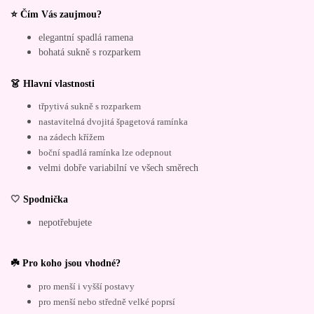
⭐ Čím Vás zaujmou?
elegantní spadlá ramena
bohatá sukně s rozparkem
👗 Hlavní vlastnosti
třpytivá sukně s rozparkem
nastavitelná dvojitá špagetová ramínka
na zádech křížem
boční spadlá ramínka lze odepnout
velmi dobře variabilní ve všech směrech
🤍
Spodnička
nepotřebujete
☘️ Pro koho jsou vhodné?
pro menší i vyšší postavy
pro menší nebo středně velké poprsí