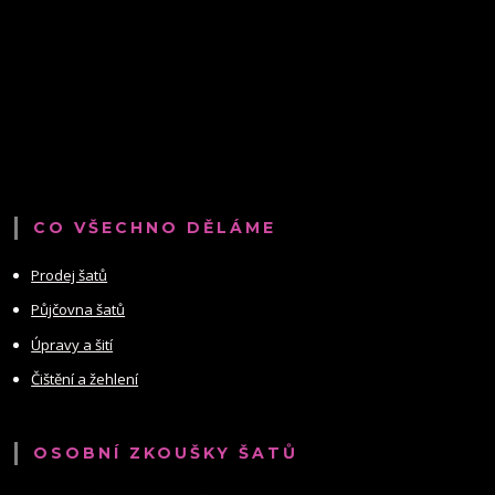
CO VŠECHNO DĚLÁME
Prodej šatů
Půjčovna šatů
Úpravy a šití
Čištění a žehlení
OSOBNÍ ZKOUŠKY ŠATŮ