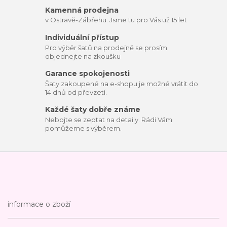
Kamenná prodejna
v Ostravě-Zábřehu. Jsme tu pro Vás už 15 let
Individuální přístup
Pro výběr šatů na prodejně se prosím
objednejte na zkoušku
Garance spokojenosti
Šaty zakoupené na e-shopu je možné vrátit do
14 dnů od převzetí.
Každé šaty dobře známe
Nebojte se zeptat na detaily. Rádi Vám
pomůžeme s výběrem.
informace o zboží