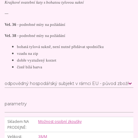
Krajkové svatební šaty s bohatou tylovou sukní
---
Vel. 36
- podrobné míry na požádání
Vel. 38 -
podrobné míry na požádání
bohatá tylová sukně, není nutné přidávat spodničku
vzadu na zip
dobře vyztužený korzet
čistě bílá barva
odpovědný hospodářský subjekt v rámci EU - původ zboží
parametry
Skladem NA
Možnost osobní zkoušky
PRODEJNĚ
Velikost
38/M