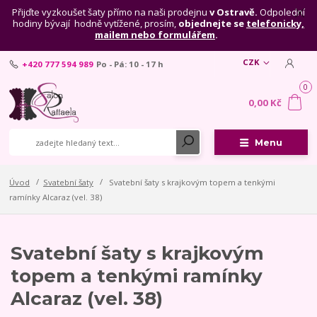
Přijďte vyzkoušet šaty přímo na naši prodejnu
v Ostravě.
Odpolední
hodiny bývají hodně vytížené, prosím,
objednejte se
telefonicky,
mailem nebo formulářem
.
CZK
+420 777 594 989
Po - Pá: 10 - 17 h
0
0,00 Kč
Menu
Úvod
Svatební šaty
Svatební šaty s krajkovým topem a tenkými
ramínky Alcaraz (vel. 38)
Svatební šaty s krajkovým
topem a tenkými ramínky
Alcaraz (vel. 38)