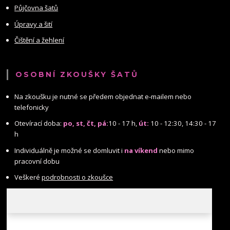
Půjčovna šatů
Úpravy a šití
Čištění a žehlení
OSOBNÍ ZKOUŠKY ŠATŮ
Na zkoušku je nutné se předem objednat e-mailem nebo
telefonicky
Otevírací doba:
po, st, čt, pá:
10 - 17 h,
út:
10 - 12:30, 14:30 - 17
h
Individuálně je možné se domluvit i
na víkend
nebo mimo
pracovní dobu
Veškeré
podrobnosti o zkoušce