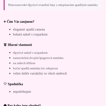
Princeznovské třpytivé svatební šaty s odepínacími spadlými ramínky
⭐ Čím Vás zaujmou?
elegantní spadlá ramena
bohatá sukně s rozparkem
👗 Hlavní vlastnosti
třpytivá sukně s rozparkem
nastavitelná dvojitá špagetová ramínka
na zádech křížem
boční spadlá ramínka lze odepnout
velmi dobře variabilní ve všech směrech
🤍
Spodnička
nepotřebujete
☘️ Pro koho jsou vhodné?