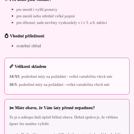
pro menší i vyšší postavy
pro menší nebo středně velké poprsí
pro těhotné, naše nevěsty vyzkoušely v i v 5. a 6. měsíci
💍 Vhodné příležitosti
svatební obřad
📏 Velikosti skladem
34/XS
: podrobné míry na požádání - velká variabilita všech mír
36/S
: podrobné míry na požádání - velká variabilita všech mír
✂️ Máte obavu, že Vám šaty přesně nepadnou?
To je u nákupu šatů úplně běžná obava. Dobrá zpráva je, že většinu
úprav lze snadno vyřešit.