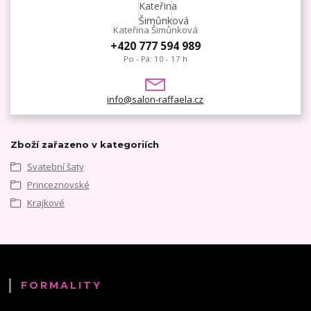
Kateřina Šimůnková
+420 777 594 989
Po - Pá: 10 - 17 h
info@salon-raffaela.cz
Zboží zařazeno v kategoriích
Svatební šaty
Princeznovské
Krajkové
FORMALITY