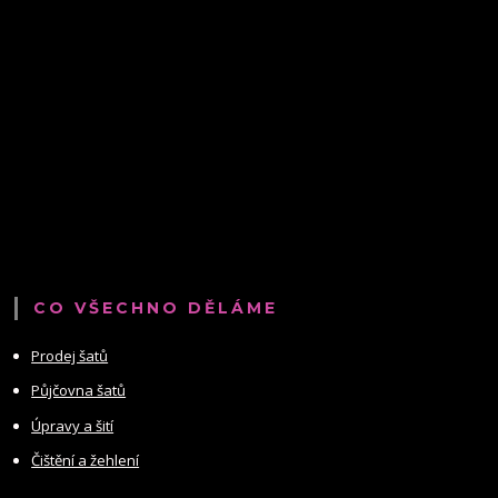
CO VŠECHNO DĚLÁME
Prodej šatů
Půjčovna šatů
Úpravy a šití
Čištění a žehlení