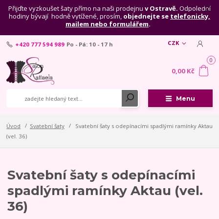
Přijďte vyzkoušet šaty přímo na naši prodejnu
v Ostravě.
Odpolední
hodiny bývají hodně vytížené, prosím,
objednejte se
telefonicky,
mailem nebo formulářem
.
CZK
+420 777 594 989
Po - Pá: 10 - 17 h
0
0,00 Kč
Menu
Úvod
Svatební šaty
Svatební šaty s odepínacími spadlými ramínky Aktau
(vel. 36)
Svatební šaty s odepínacími
spadlými ramínky Aktau (vel.
36)