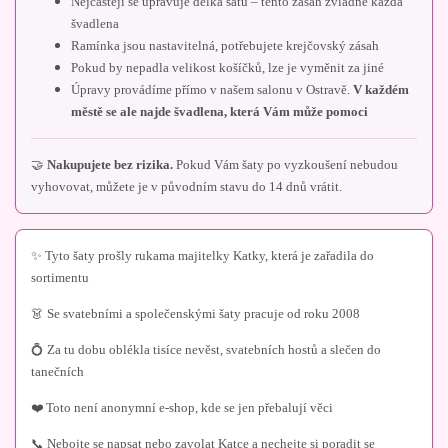
Nejčastěji se upravuje délka šatů – tento zásah zvládne každá
švadlena
Ramínka jsou nastavitelná, potřebujete krejčovský zásah
Pokud by nepadla velikost košíčků, lze je vyměnit za jiné
Úpravy provádíme přímo v našem salonu v Ostravě.
V každém
městě se ale najde švadlena, která Vám může pomoci
🤝
Nakupujete bez rizika.
Pokud Vám šaty po vyzkoušení nebudou
vyhovovat, můžete je v původním stavu do 14 dnů vrátit.
✨ Tyto šaty prošly rukama majitelky Katky, která je zařadila do
sortimentu
👗 Se svatebními a společenskými šaty pracuje od roku 2008
💍 Za tu dobu oblékla tisíce nevěst, svatebních hostů a slečen do
tanečních
❤️ Toto není anonymní e-shop, kde se jen přebalují věci
📞 Nebojte se napsat nebo zavolat Katce a nechejte si poradit se