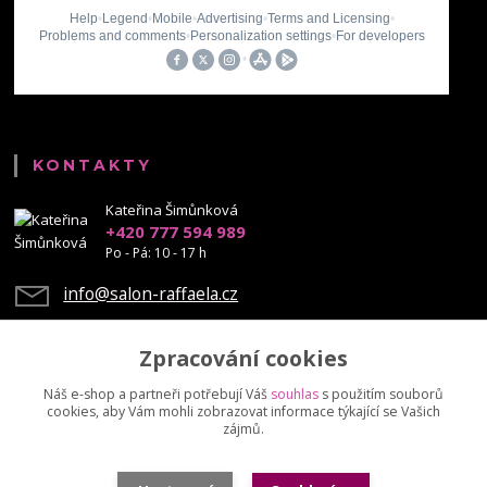
KONTAKTY
Kateřina Šimůnková
+420 777 594 989
Po - Pá: 10 - 17 h
info@salon-raffaela.cz
Zpracování cookies
Náš e-shop a partneři potřebují Váš
souhlas
s použitím souborů
cookies, aby Vám mohli zobrazovat informace týkající se Vašich
Upravit sběr cookies.
zájmů.
© Mgr. Kateřina Šimůnková, 2023 - další šíření našich fotek je chráněno