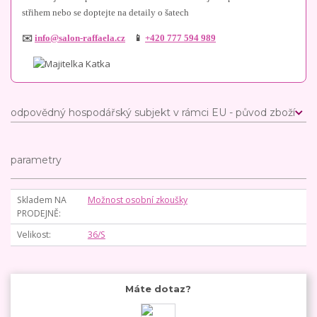
střihem nebo se doptejte na detaily o šatech
✉️
info@salon-raffaela.cz
📱
+420 777 594 989
odpovědný hospodářský subjekt v rámci EU - původ zboží
parametry
Skladem NA
Možnost osobní zkoušky
PRODEJNĚ
Velikost
36/S
Máte dotaz?