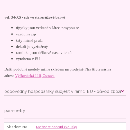
---
vel. 34/XS - zde ve starorůžové barvě
třpytky jsou vetkané v látce, nesypou se
vzadu na zip
šaty mírně pruží
dekolt je vyztužený
ramínka jsou délkově nastavitelná
vyrobeno v EU
Další podobné modely máme skladem na prodejně. Navštivte nás na
adrese
Výškovická 116, Ostrava
odpovědný hospodářský subjekt v rámci EU - původ zboží
parametry
Skladem NA
Možnost osobní zkoušky