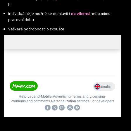
h
Individuálně je možné se domluvit i
na víkend
nebo mimo
pracovní dobu
Veškeré
podrobnosti o zkoušce