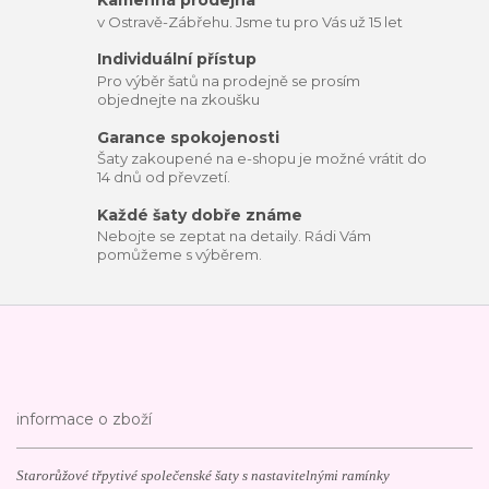
Kamenná prodejna
v Ostravě-Zábřehu. Jsme tu pro Vás už 15 let
Individuální přístup
Pro výběr šatů na prodejně se prosím
objednejte na zkoušku
Garance spokojenosti
Šaty zakoupené na e-shopu je možné vrátit do
14 dnů od převzetí.
Každé šaty dobře známe
Nebojte se zeptat na detaily. Rádi Vám
pomůžeme s výběrem.
informace o zboží
Starorůžové třpytivé společenské šaty s nastavitelnými ramínky