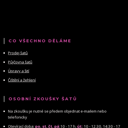
CO VŠECHNO DĚLÁME
Prodej šatů
Půjčovna šatů
Úpravy a šití
Čištění a žehlení
OSOBNÍ ZKOUŠKY ŠATŮ
Na zkoušku je nutné se předem objednat e-mailem nebo
telefonicky
Otevírací doba:
po, st, čt, pá:
10 - 17 h,
út:
10 - 12:30, 14:30 - 17