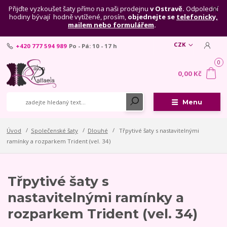
Přijďte vyzkoušet šaty přímo na naši prodejnu
v Ostravě.
Odpolední
hodiny bývají hodně vytížené, prosím,
objednejte se
telefonicky,
mailem nebo formulářem
.
CZK
+420 777 594 989
Po - Pá: 10 - 17 h
0
0,00 Kč
Menu
Úvod
Společenské šaty
Dlouhé
Třpytivé šaty s nastavitelnými
ramínky a rozparkem Trident (vel. 34)
Třpytivé šaty s
nastavitelnými ramínky a
rozparkem Trident (vel. 34)