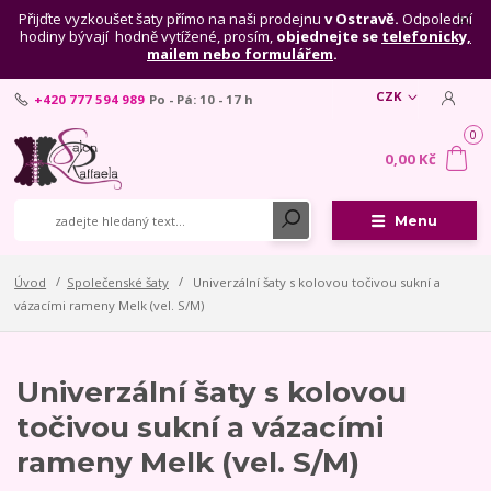
Přijďte vyzkoušet šaty přímo na naši prodejnu
v Ostravě.
Odpolední
hodiny bývají hodně vytížené, prosím,
objednejte se
telefonicky,
mailem nebo formulářem
.
CZK
+420 777 594 989
Po - Pá: 10 - 17 h
0
0,00 Kč
Menu
Úvod
Společenské šaty
Univerzální šaty s kolovou točivou sukní a
vázacími rameny Melk (vel. S/M)
Univerzální šaty s kolovou
točivou sukní a vázacími
rameny Melk (vel. S/M)