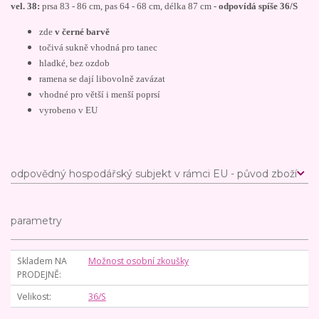
vel. 38:
prsa 83 - 86 cm, pas 64 - 68 cm, délka 87 cm -
odpovídá spíše 36/S
zde
v černé barvě
točivá sukně vhodná pro tanec
hladké, bez ozdob
ramena se dají libovolně zavázat
vhodné pro větší i menší poprsí
vyrobeno v EU
odpovědný hospodářský subjekt v rámci EU - původ zboží
parametry
Skladem NA
Možnost osobní zkoušky
PRODEJNĚ
Velikost
36/S