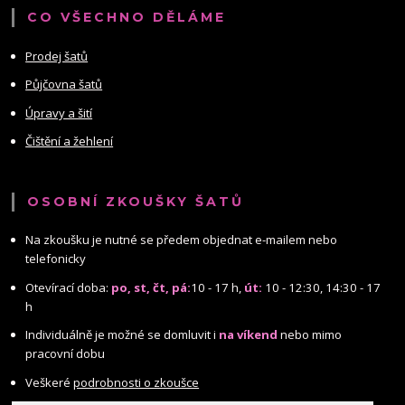
CO VŠECHNO DĚLÁME
Prodej šatů
Půjčovna šatů
Úpravy a šití
Čištění a žehlení
OSOBNÍ ZKOUŠKY ŠATŮ
Na zkoušku je nutné se předem objednat e-mailem nebo
telefonicky
Otevírací doba:
po, st, čt, pá:
10 - 17 h,
út:
10 - 12:30, 14:30 - 17
h
Individuálně je možné se domluvit i
na víkend
nebo mimo
pracovní dobu
Veškeré
podrobnosti o zkoušce