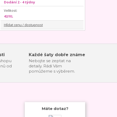
Dodání 2 - 4 týdny
Velikost:
42/XL
Hlídat cenu / dostupnost
ti
Každé šaty dobře známe
-shopu
Nebojte se zeptat na
dnů od
detaily. Rádi Vám
pomůžeme s výběrem.
Máte dotaz?