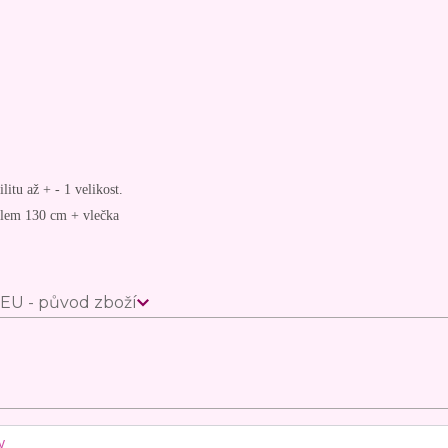
litu až + - 1 velikost.
olem 130 cm + vlečka
EU - původ zboží
y