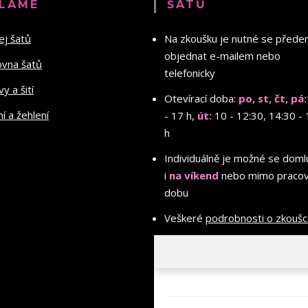
LÁME
ŠATŮ
ej šatů
Na zkoušku je nutné se před
objednat e-mailem nebo
ovna šatů
telefonicky
y a šití
Otevírací doba:
po, st, čt, pá:
ní a žehlení
- 17 h,
út:
10 - 12:30, 14:30 - 
h
Individuálně je možné se doml
i
na víkend
nebo mimo pracov
dobu
Veškeré
podrobnosti o zkouš