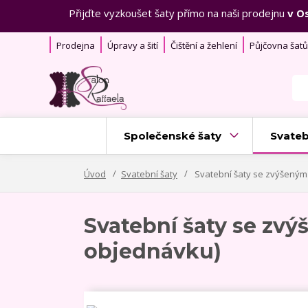
Přijďte vyzkoušet šaty přímo na naši prodejnu
v O
Prodejna
Úpravy a šití
Čištění a žehlení
Půjčovna šatů
Společenské šaty
Svateb
Úvod
Svatební šaty
Svatební šaty se zvýšeným
Svatební šaty se zv
objednávku)