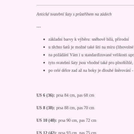
Antické svatební šaty s průstřihem na zádech
---
základní barvy k výběru: sněhově bílá, přírodní
u těchto šatů je možné také šití na míru (libovoln
na požádání Vám i u standardizované velikosti up
tyto svatební šaty jsou vhodné také pro plnoštíhlé,
po celé délce zad až na boky je dlouhé šněrování - 
US 6 (36):
prsa 84 cm, pas 68 cm
US 8 (38):
prsa 88 cm, pas 70 cm
US 10 (40):
prsa 90 cm, pas 72 cm
US 12 (42):
prsa 93 cm, pas 75 cm