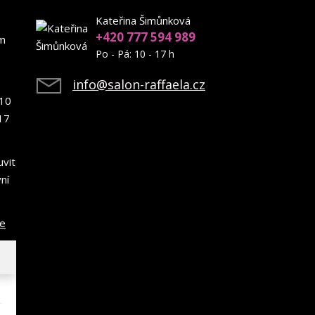
Kateřina Šimůnková
+420 777 594 989
em
Po - Pá: 10 - 17 h
info@salon-raffaela.cz
10
17
uvit
ní
ce