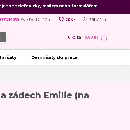
ejte se
telefonicky, mailem nebo formulářem
.
777 594 989
Po - Pá: 10 - 17 h
CZK
Přihlášení
0
ks
za
0,00 Kč
t
tní šaty
Denní šaty do práce
a zádech Emilie (na