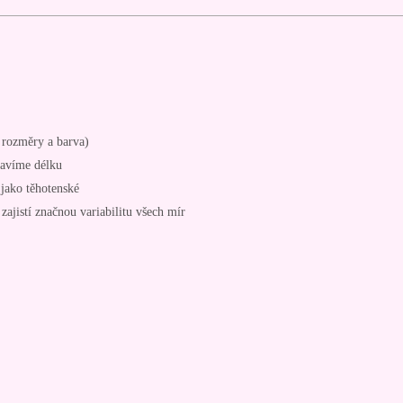
é rozměry a barva)
ravíme délku
 jako těhotenské
zajistí značnou variabilitu všech mír