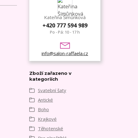
Kateřina Šimůnková
+420 777 594 989
Po - Pá: 10 - 17 h
info@salon-raffaela.cz
Zboží zařazeno v
kategoriích
Svatební šaty
Antické
Boho
Krajkové
Těhotenské