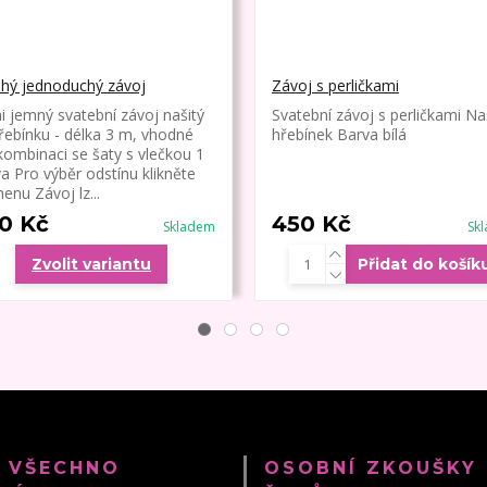
hý jednoduchý závoj
Závoj s perličkami
i jemný svatební závoj našitý
Svatební závoj s perličkami Na
řebínku - délka 3 m, vhodné
hřebínek Barva bílá
kombinaci se šaty s vlečkou 1
va Pro výběr odstínu klikněte
enu Závoj lz...
0 Kč
450 Kč
Skladem
Sk
Zvolit variantu
Přidat do košík
 VŠECHNO
OSOBNÍ ZKOUŠKY