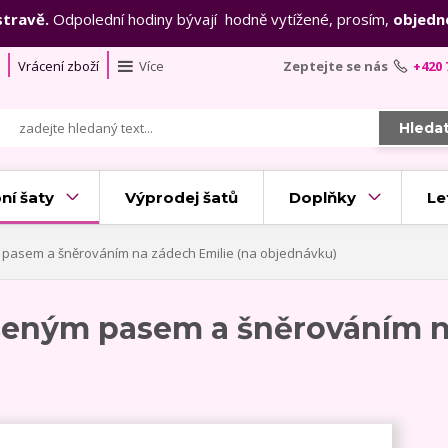
stravě.
Odpolední hodiny bývají hodně vytížené, prosím,
objedn
Vrácení zboží
Více
Zeptejte se nás
+420 
Hleda
ní šaty
Výprodej šatů
Doplňky
Le
 pasem a šněrováním na zádech Emilie (na objednávku)
ýšeným pasem a šněrováním n