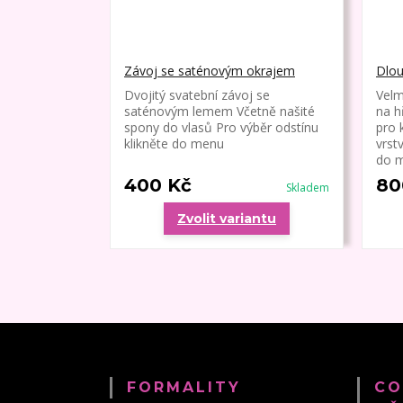
Závoj se saténovým okrajem
Dlou
Dvojitý svatební závoj se
Velm
saténovým lemem Včetně našité
na h
spony do vlasů Pro výběr odstínu
pro 
klikněte do menu
vrst
do m
400 Kč
80
Skladem
Zvolit variantu
FORMALITY
CO