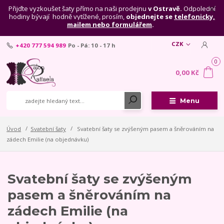
Přijďte vyzkoušet šaty přímo na naši prodejnu
v Ostravě.
Odpolední
hodiny bývají hodně vytížené, prosím,
objednejte se
telefonicky,
mailem nebo formulářem
.
CZK
+420 777 594 989
Po - Pá: 10 - 17 h
0
0,00 Kč
Menu
Úvod
Svatební šaty
Svatební šaty se zvýšeným pasem a šněrováním na
zádech Emilie (na objednávku)
Svatební šaty se zvýšeným
pasem a šněrováním na
zádech Emilie (na