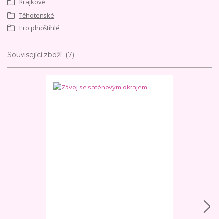
Krajkové
Těhotenské
Pro plnoštíhlé
Související zboží
7