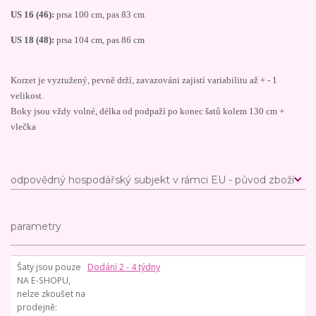
US 16 (46):
prsa 100 cm, pas 83 cm
US 18 (48):
prsa 104 cm, pas 86 cm
Korzet je vyztužený, pevně drží, zavazováni zajistí variabilitu až + - 1
velikost.
Boky jsou vždy volné, délka od podpaží po konec šatů kolem 130 cm +
vlečka
odpovědný hospodářský subjekt v rámci EU - původ zboží
parametry
Šaty jsou pouze
Dodání 2 - 4 týdny
NA E-SHOPU,
nelze zkoušet na
prodejně