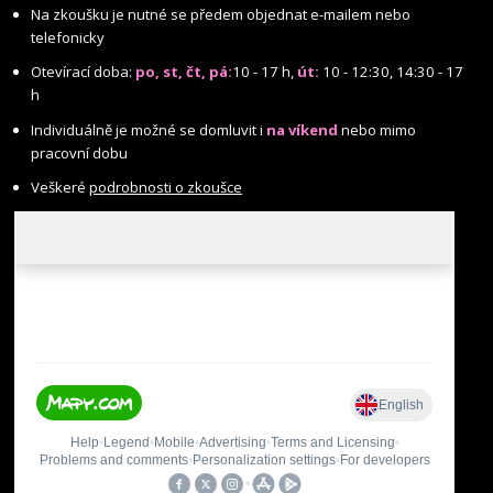
Na zkoušku je nutné se předem objednat e-mailem nebo
telefonicky
Otevírací doba:
po, st, čt, pá:
10 - 17 h,
út:
10 - 12:30, 14:30 - 17
h
Individuálně je možné se domluvit i
na víkend
nebo mimo
pracovní dobu
Veškeré
podrobnosti o zkoušce