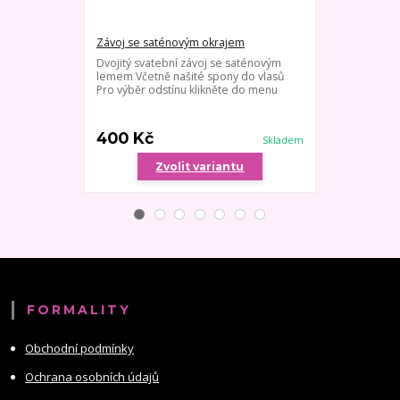
Závoj se saténovým okrajem
Dlouhý jedno
Dvojitý svatební závoj se saténovým
Velmi jemný s
lemem Včetně našité spony do vlasů
hřebínku - dé
Pro výběr odstínu klikněte do menu
kombinaci se š
výběr odstínu
lz...
400 Kč
800 Kč
Skladem
Zvolit variantu
Zv
FORMALITY
Obchodní podmínky
Ochrana osobních údajů