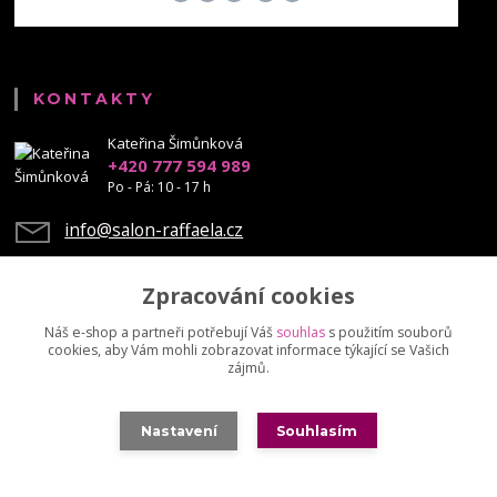
KONTAKTY
Kateřina Šimůnková
+420 777 594 989
Po - Pá: 10 - 17 h
info@salon-raffaela.cz
Zpracování cookies
Náš e-shop a partneři potřebují Váš
souhlas
s použitím souborů
cookies, aby Vám mohli zobrazovat informace týkající se Vašich
Upravit sběr cookies.
zájmů.
© Mgr. Kateřina Šimůnková, 2023 - další šíření našich fotek je chráněno
Nastavení
Souhlasím
autorskými právy
Vytvořeno na
Eshop-rychle.cz