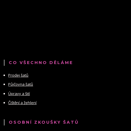
CO VŠECHNO DĚLÁME
Prodej šatů
Půjčovna šatů
Úpravy a šití
Čištění a žehlení
OSOBNÍ ZKOUŠKY ŠATŮ