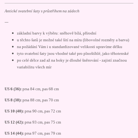
Antické svatební šaty s průstřihem na zádech
---
základní barvy k výběru: sněhově bílá, přírodní
u těchto šatů je možné také šití na míru (libovolné rozměry a barva)
na požádání Vám i u standardizované velikosti upravíme délku
tyto svatební šaty jsou vhodné také pro plnoštíhlé, jako těhotenské
po celé délce zad až na boky je dlouhé šněrování - zajistí značnou
variabilitu všech mír
US 6 (36):
prsa 84 cm, pas 68 cm
US 8 (38):
prsa 88 cm, pas 70 cm
US 10 (40):
prsa 90 cm, pas 72 cm
US 12 (42):
prsa 93 cm, pas 75 cm
US 14 (44):
prsa 97 cm, pas 79 cm