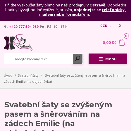
Přijďte vyzkoušet šaty přímo na naši prodejnu
v Ostravě.
Odpolední
hodiny bývají hodně vytížené, prosím,
objednejte se
telefonicky,
mailem nebo formulářem
.
CZK
+420 777 594 989
Po - Pá: 10 - 17 h
0
0,00 Kč
Menu
Úvod
Svatební šaty
Svatební šaty se zvýšeným pasem a šněrováním na
zádech Emilie (na objednávku)
Svatební šaty se zvýšeným
pasem a šněrováním na
zádech Emilie (na