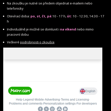
Na zkoušku je nutné se předem objednat e-mailem nebo
telefonicky
Otevírací doba:
po, st, čt, pá:
10 - 17 h,
út:
10 - 12:30, 14:30 - 17
h
Individuálně je možné se domluvit i
na víkend
nebo mimo
pracovní dobu
Veškeré
podrobnosti o zkoušce