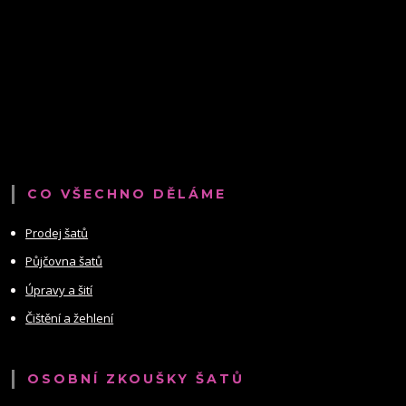
CO VŠECHNO DĚLÁME
Prodej šatů
Půjčovna šatů
Úpravy a šití
Čištění a žehlení
OSOBNÍ ZKOUŠKY ŠATŮ