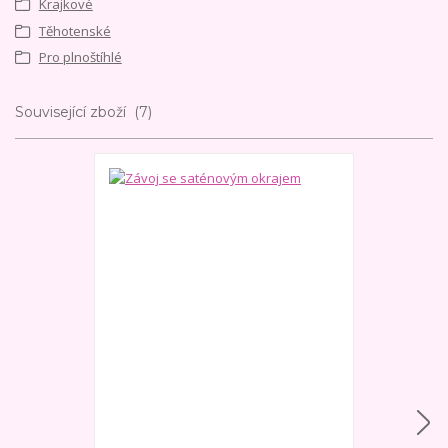
Krajkové
Těhotenské
Pro plnoštíhlé
Související zboží
7