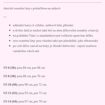
Antické svatební šaty s průstřihem na zádech
---
základní barvy k výběru: sněhově bílá, přírodní
u těchto šatů je možné také šití na míru (libovolné rozměry a barva)
na požádání Vám i u standardizované velikosti upravíme délku
tyto svatební šaty jsou vhodné také pro plnoštíhlé, jako těhotenské
po celé délce zad až na boky je dlouhé šněrování - zajistí značnou
variabilitu všech mír
US 6 (36):
prsa 84 cm, pas 68 cm
US 8 (38):
prsa 88 cm, pas 70 cm
US 10 (40):
prsa 90 cm, pas 72 cm
US 12 (42):
prsa 93 cm, pas 75 cm
US 14 (44):
prsa 97 cm, pas 79 cm