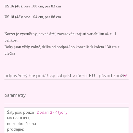
US 16 (46):
prsa 100 cm, pas 83 cm
US 18 (48):
prsa 104 cm, pas 86 cm
Korzet je vyztužený, pevně drží, zavazováni zajistí variabilitu až + - 1
velikost.
Boky jsou vždy volné, délka od podpaží po konec šatů kolem 130 cm +
vlečka
odpovědný hospodářský subjekt v rámci EU - původ zboží
parametry
Šaty jsou pouze
Dodání 2 - 4 týdny
NA E-SHOPU,
nelze zkoušet na
prodejně