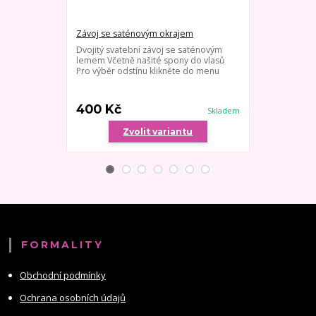
Závoj se saténovým okrajem
Dlouhý jedno
Dvojitý svatební závoj se saténovým
Velmi jemný s
lemem Včetně našité spony do vlasů
hřebínku - dé
Pro výběr odstínu klikněte do menu
kombinaci se š
výběr odstínu
lz...
400 Kč
800 Kč
Skladem
Zvolit variantu
Zv
FORMALITY
Obchodní podmínky
Ochrana osobních údajů