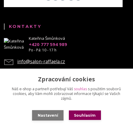
KONTAKTY
Kateřina Šimůnková
+420 777 594 989
Po - Pá: 10 - 17 h
info@salon-raffaela.cz
Zpracování cookies
Náš e-shop a partneři potřebují Váš
souhlas
s použitím souborů
cookies, aby Vám mohli zobrazovat informace týkající se Vašich
Upravit sběr cookies.
zájmů.
© Mgr. Kateřina Šimůnková, 2023 - další šíření našich fotek je chráněno
Nastavení
Souhlasím
autorskými právy
Vytvořeno na
Eshop-rychle.cz