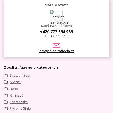
Máte dotaz?
Kateřina Šimůnková
+420 777 594 989
Po - Pá: 10 - 17 h
info@salon-raffaela.cz
Zboží zařazeno v kategoriích
Svatební šaty
Antické
Boho
Krajkové
Těhotenské
Pro plnoštíhlé