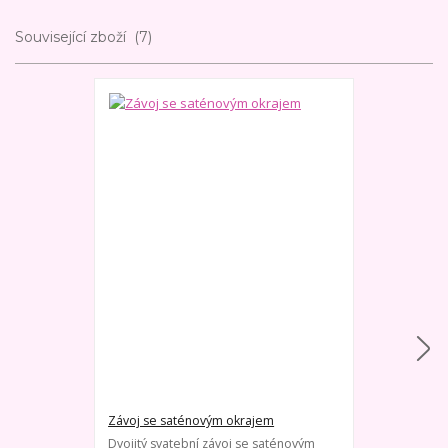
Související zboží
7
Závoj se saténovým okrajem
Dlouhý jedno
Dvojitý svatební závoj se saténovým
Velmi jemný s