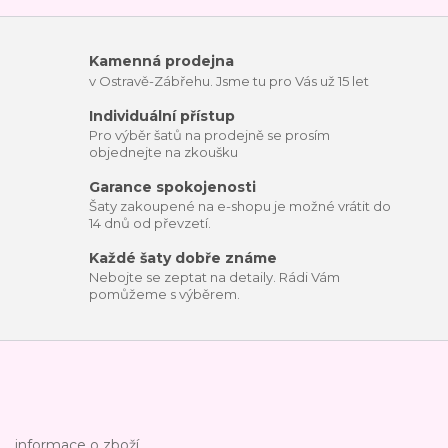
Kamenná prodejna
v Ostravě-Zábřehu. Jsme tu pro Vás už 15 let
Individuální přístup
Pro výběr šatů na prodejně se prosím
objednejte na zkoušku
Garance spokojenosti
Šaty zakoupené na e-shopu je možné vrátit do
14 dnů od převzetí.
Každé šaty dobře známe
Nebojte se zeptat na detaily. Rádi Vám
pomůžeme s výběrem.
informace o zboží