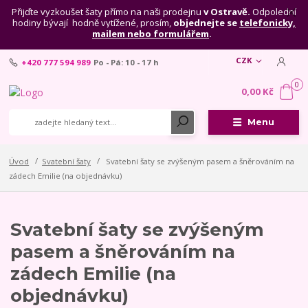
Přijďte vyzkoušet šaty přímo na naši prodejnu
v Ostravě.
Odpolední
hodiny bývají hodně vytížené, prosím,
objednejte se
telefonicky,
mailem nebo formulářem
.
CZK
+420 777 594 989
Po - Pá: 10 - 17 h
0
0,00 Kč
Menu
Úvod
Svatební šaty
Svatební šaty se zvýšeným pasem a šněrováním na
zádech Emilie (na objednávku)
Svatební šaty se zvýšeným
pasem a šněrováním na
zádech Emilie (na
objednávku)