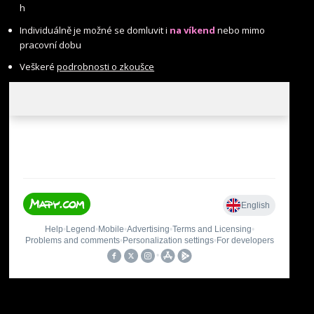
h
Individuálně je možné se domluvit i
na víkend
nebo mimo
pracovní dobu
Veškeré
podrobnosti o zkoušce