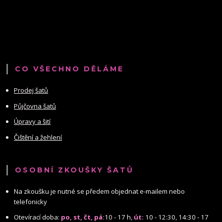
CO VŠECHNO DĚLÁME
Prodej šatů
Půjčovna šatů
Úpravy a šití
Čištění a žehlení
OSOBNÍ ZKOUŠKY ŠATŮ
Na zkoušku je nutné se předem objednat e-mailem nebo
telefonicky
Otevírací doba:
po, st, čt, pá:
10 - 17 h,
út:
10 - 12:30, 14:30 - 17