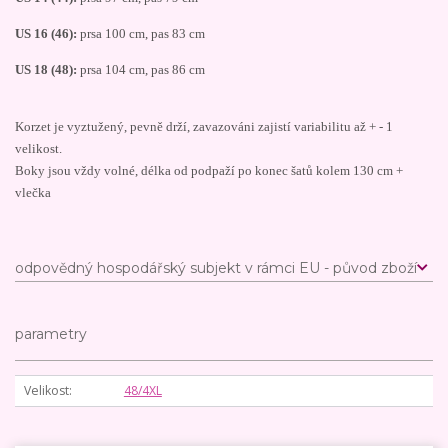
US 16 (46):
prsa 100 cm, pas 83 cm
US 18 (48):
prsa 104 cm, pas 86 cm
Korzet je vyztužený, pevně drží, zavazováni zajistí variabilitu až + - 1
velikost.
Boky jsou vždy volné, délka od podpaží po konec šatů kolem 130 cm +
vlečka
odpovědný hospodářský subjekt v rámci EU - původ zboží
parametry
Velikost
48/4XL