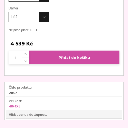
Barva
Nejsme plátci DPH
4 539 Kč
Přidat do košíku
Číslo produktu:
2057
Velikost:
48/4XL
Hlídat cenu / dostupnost