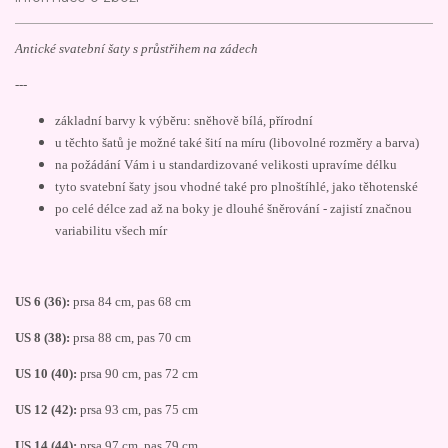
Antické svatební šaty s průstřihem na zádech
---
základní barvy k výběru: sněhově bílá, přírodní
u těchto šatů je možné také šití na míru (libovolné rozměry a barva)
na požádání Vám i u standardizované velikosti upravíme délku
tyto svatební šaty jsou vhodné také pro plnoštíhlé, jako těhotenské
po celé délce zad až na boky je dlouhé šněrování - zajistí značnou
variabilitu všech mír
US 6 (36):
prsa 84 cm, pas 68 cm
US 8 (38):
prsa 88 cm, pas 70 cm
US 10 (40):
prsa 90 cm, pas 72 cm
US 12 (42):
prsa 93 cm, pas 75 cm
US 14 (44):
prsa 97 cm, pas 79 cm