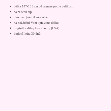
délka 147-155 cm od ramene podle velikosti
na zádech zip
vhodné i jako těhotenské
na požádání Vám upravíme délku
originál z dílny Ever-Pretty (USA)
dodací lhůta 30 dnů