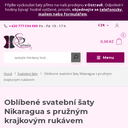
Přijďte vyzkoušet šaty přímo na naši prodejnu
v Ostravě.
Odpolední
hodiny bývají hodně vytížené, prosím,
objednejte se
telefonicky,
mailem nebo formulářem
.
CZK
+420 777 594 989
Po - Pá: 10 - 17 h
0
0,00 Kč
Menu
Úvod
Svatební šaty
Oblíbené svatební šaty Nikaragua s pružným
krajkovým rukávem
Oblíbené svatební šaty
Nikaragua s pružným
krajkovým rukávem