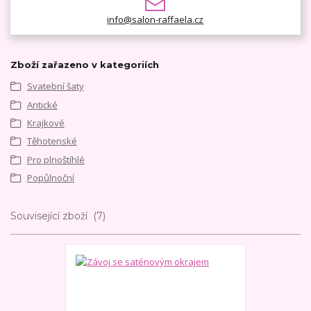
info@salon-raffaela.cz
Zboží zařazeno v kategoriích
Svatební šaty
Antické
Krajkové
Těhotenské
Pro plnoštíhlé
Popůlnoční
Související zboží
7