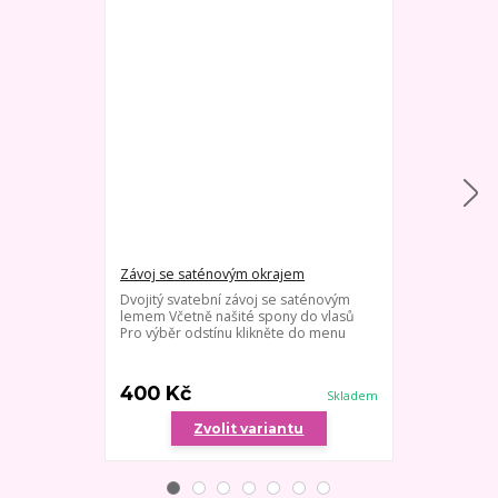
Závoj se saténovým okrajem
Dlouhý jedno
Dvojitý svatební závoj se saténovým
Velmi jemný s
lemem Včetně našité spony do vlasů
hřebínku - dé
Pro výběr odstínu klikněte do menu
kombinaci se š
výběr odstínu
lz...
400 Kč
800 Kč
Skladem
Zvolit variantu
Zv