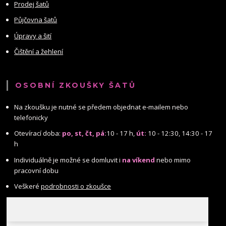
Prodej šatů
Půjčovna šatů
Úpravy a šití
Čištění a žehlení
OSOBNÍ ZKOUŠKY ŠATŮ
Na zkoušku je nutné se předem objednat e-mailem nebo
telefonicky
Otevírací doba:
po, st, čt, pá:
10 - 17 h,
út:
10 - 12:30, 14:30 - 17
h
Individuálně je možné se domluvit i
na víkend
nebo mimo
pracovní dobu
Veškeré
podrobnosti o zkoušce