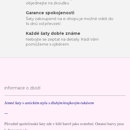
objednejte na zkoušku
Garance spokojenosti
Šaty zakoupené na e-shopu je možné vrátit do
14 dnů od převzetí.
Každé šaty dobře známe
Nebojte se zeptat na detaily. Rádi Vám
pomůžeme s výběrem.
informace o zboží
Jemné šaty v antickém stylu s dluhým krajkovým rukávem
---
Původně společenské šaty zde v bílé barvě jako svatební. Ostatní barvy jsou