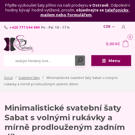
Přijďte vyzkoušet šaty přímo na naši prodejnu
v Ostravě.
Odpolední
hodiny bývají hodně vytížené, prosím,
objednejte se
telefonicky,
mailem nebo formulářem
.
CZK
+420 777 594 989
Po - Pá: 10 - 17 h
0
0,00 Kč
Menu
Úvod
Svatební šaty
Minimalistické svatební šaty Sabat s volnými
rukávky a mírně prodlouženým zadním dílem
Minimalistické svatební šaty
Sabat s volnými rukávky a
mírně prodlouženým zadním