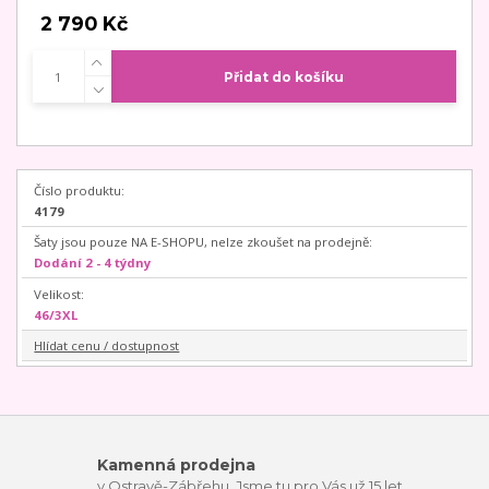
2 790 Kč
Přidat do košíku
Číslo produktu:
4179
Šaty jsou pouze NA E-SHOPU, nelze zkoušet na prodejně:
Dodání 2 - 4 týdny
Velikost:
46/3XL
Hlídat cenu / dostupnost
Kamenná prodejna
v Ostravě-Zábřehu. Jsme tu pro Vás už 15 let