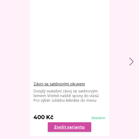
Závoj se saténovým okrajem
Dlouhý jedno
Dvojitý svatební závoj se saténovým
Velmi jemný s
lemem Včetně našité spony do vlasů
hřebínku - dé
Pro výběr odstínu klikněte do menu
kombinaci se š
výběr odstínu
lz...
400 Kč
800 Kč
Skladem
Zvolit variantu
Zv