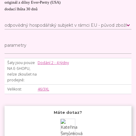
originál z dílny Ever-Pretty (USA)
dodací lhůta 30 dnů
odpovědný hospodářský subjekt v rámci EU - původ zboží
parametry
Šaty jsou pouze
Dodání 2 - 4 týdny
NA E-SHOPU,
nelze zkoušet na
prodejně
Velikost
46/3XL
Máte dotaz?