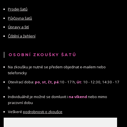
Prodej šatů
Půjčovna šatů
Úpravy a šití
Čištění a žehlení
OSOBNÍ ZKOUŠKY ŠATŮ
Na zkoušku je nutné se předem objednat e-mailem nebo
telefonicky
Otevírací doba:
po, st, čt, pá:
10 - 17 h,
út:
10 - 12:30, 14:30 - 17
h
Individuálně je možné se domluvit i
na víkend
nebo mimo
pracovní dobu
Veškeré
podrobnosti o zkoušce