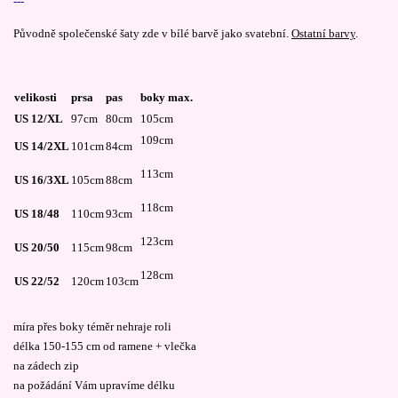
---
Původně společenské šaty zde v bílé barvě jako svatební.
Ostatní barvy
.
velikosti
prsa
pas
boky max.
US 12/XL
97cm
80cm
105cm
109cm
US 14/2XL
101cm
84cm
113cm
US 16/3XL
105cm
88cm
118cm
US 18/48
110cm
93cm
123cm
US 20/50
115cm
98cm
128cm
US 22/52
120cm
103cm
míra přes boky téměr nehraje roli
délka 150-155 cm od ramene + vlečka
na zádech zip
na požádání Vám upravíme délku