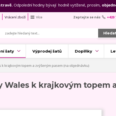
stravě.
Odpolední hodiny bývají hodně vytížené, prosím,
objedn
Vrácení zboží
Více
Zeptejte se nás
+420 
Hleda
ní šaty
Výprodej šatů
Doplňky
Le
es k krajkovým topem a zvýšeným pasem (na objednávku)
ty Wales k krajkovým topem