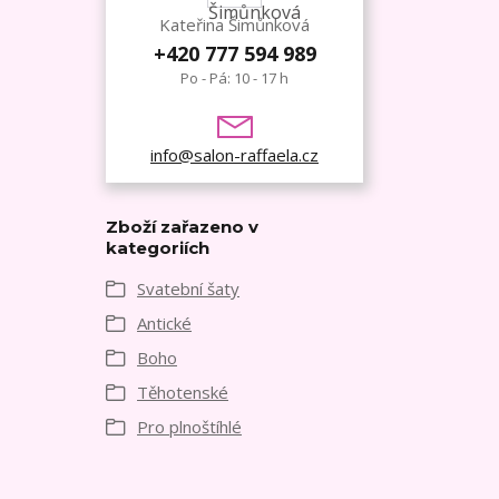
Kateřina Šimůnková
+420 777 594 989
Po - Pá: 10 - 17 h
info@salon-raffaela.cz
Zboží zařazeno v
kategoriích
Svatební šaty
Antické
Boho
Těhotenské
Pro plnoštíhlé