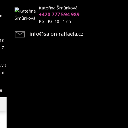
Kateřina Šimůnková
+420 777 594 989
em
Po - Pá: 10 - 17 h
info@salon-raffaela.cz
10
17
uvit
ní
ce