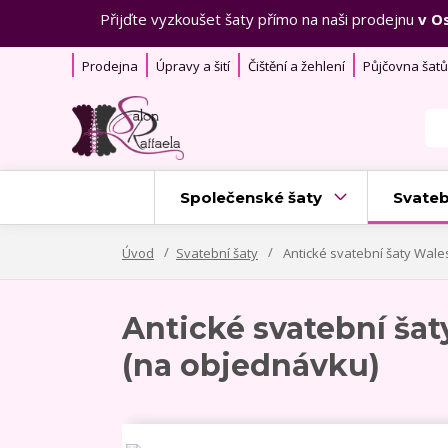
Přijďte vyzkoušet šaty přímo na naši prodejnu
v O
Prodejna
Úpravy a šití
Čištění a žehlení
Půjčovna šatů
Společenské šaty
Svateb
Úvod
Svatební šaty
Antické svatební šaty Wal
Antické svatební ša
(na objednávku)