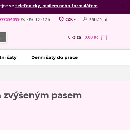
ejte se
telefonicky, mailem nebo formulářem
.
777 594 989
Po - Pá: 10 - 17 h
CZK
Přihlášení
0
ks
za
0,00 Kč
t
tní šaty
Denní šaty do práce
 a zvýšeným pasem