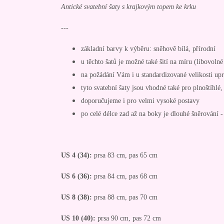
Antické svatební šaty s krajkovým topem ke krku
---
základní barvy k výběru: sněhově bílá, přírodní
u těchto šatů je možné také šití na míru (libovoln
na požádání Vám i u standardizované velikosti up
tyto svatební šaty jsou vhodné také pro plnoštíhlé,
doporučujeme i pro velmi vysoké postavy
po celé délce zad až na boky je dlouhé šněrování - 
US 4 (34):
prsa 83 cm, pas 65 cm
US 6 (36):
prsa 84 cm, pas 68 cm
US 8 (38):
prsa 88 cm, pas 70 cm
US 10 (40):
prsa 90 cm, pas 72 cm