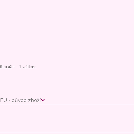
litu až + - 1 velikost.
EU - původ zboží