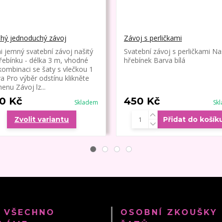
hý jednoduchý závoj
Závoj s perličkami
i jemný svatební závoj našitý
Svatební závoj s perličkami Na
řebínku - délka 3 m, vhodné
hřebínek Barva bílá
kombinaci se šaty s vlečkou 1
va Pro výběr odstínu klikněte
enu Závoj lz...
0 Kč
450 Kč
Skladem
Sk
Zvolit variantu
Přidat do košík
 VŠECHNO
OSOBNÍ ZKOUŠKY