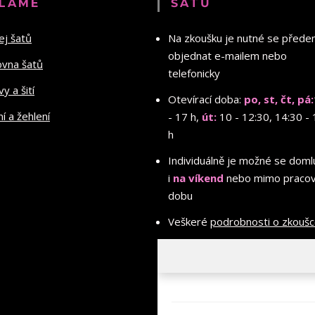
LÁME
ŠATŮ
ej šatů
Na zkoušku je nutné se před
objednat e-mailem nebo
ovna šatů
telefonicky
y a šití
Otevírací doba:
po, st, čt, pá:
ní a žehlení
- 17 h,
út:
10 - 12:30, 14:30 - 
h
Individuálně je možné se doml
i
na víkend
nebo mimo pracov
dobu
Veškeré
podrobnosti o zkouš