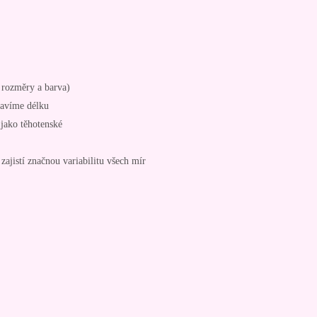
é rozměry a barva)
ravíme délku
 jako těhotenské
zajistí značnou variabilitu všech mír