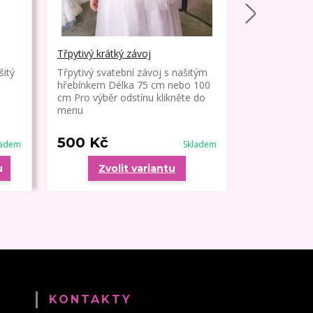
Třpytivý krátký závoj
Závoj krátký
šitý
Třpytivý svatební závoj s našitým
Jednoduchý s
hřebínkem Délka 75 cm nebo 100
ozdob našitý
cm Pro výběr odstínu klikněte do
Jednoduchý o
menu
84 cm
500 Kč
450 Kč
ladem
Skladem
u
Zvolit variantu
Zvo
KONTAKTY