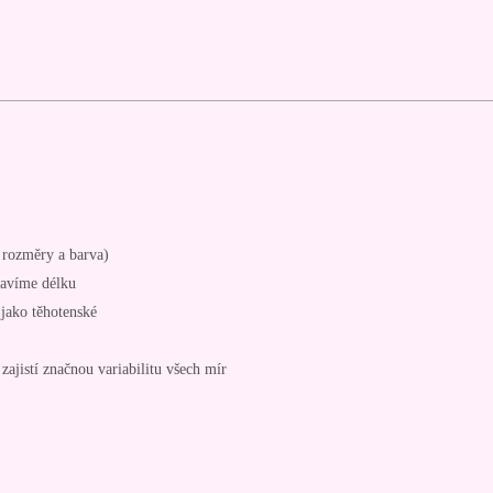
é rozměry a barva)
ravíme délku
 jako těhotenské
zajistí značnou variabilitu všech mír