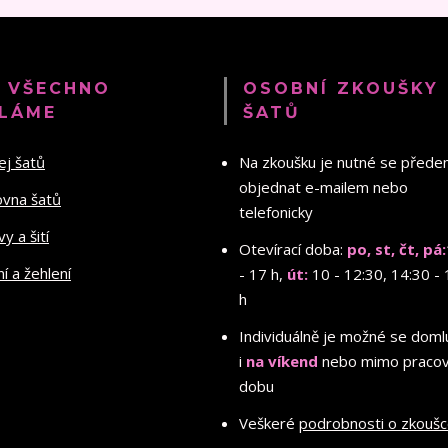
 VŠECHNO
OSOBNÍ ZKOUŠKY
LÁME
ŠATŮ
ej šatů
Na zkoušku je nutné se před
objednat e-mailem nebo
ovna šatů
telefonicky
y a šití
Otevírací doba:
po, st, čt, pá:
ní a žehlení
- 17 h,
út:
10 - 12:30, 14:30 - 
h
Individuálně je možné se doml
i
na víkend
nebo mimo pracov
dobu
Veškeré
podrobnosti o zkouš