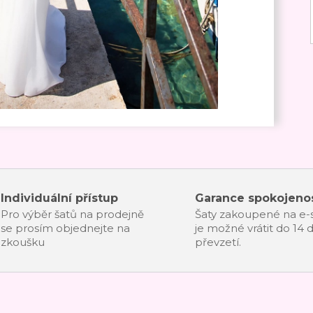
Individuální přístup
Garance spokojenos
Pro výběr šatů na prodejně
Šaty zakoupené na e
se prosím objednejte na
je možné vrátit do 14 
zkoušku
převzetí.