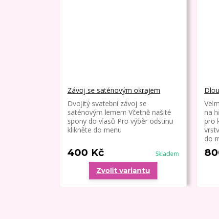
Závoj se saténovým okrajem
Dlou
Dvojitý svatební závoj se
Velm
saténovým lemem Včetně našité
na h
spony do vlasů Pro výběr odstínu
pro 
klikněte do menu
vrst
do m
400 Kč
80
Skladem
Zvolit variantu