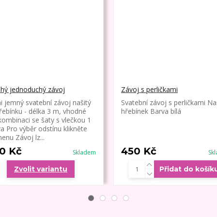
hý jednoduchý závoj
Závoj s perličkami
i jemný svatební závoj našitý
Svatební závoj s perličkami Na
řebínku - délka 3 m, vhodné
hřebínek Barva bílá
kombinaci se šaty s vlečkou 1
va Pro výběr odstínu klikněte
enu Závoj lz...
0 Kč
450 Kč
Skladem
Sk
Zvolit variantu
Přidat do košík