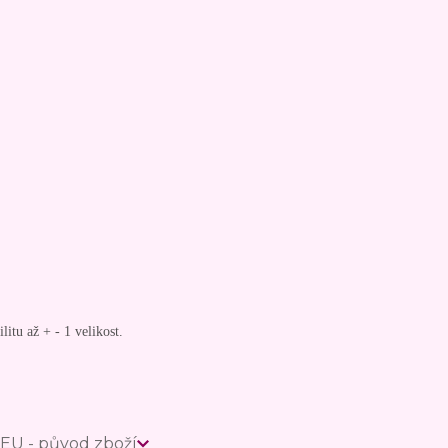
litu až + - 1 velikost.
EU - původ zboží