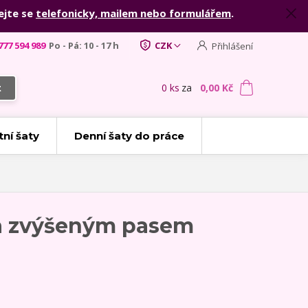
ejte se
telefonicky, mailem nebo formulářem
.
777 594 989
Po - Pá: 10 - 17 h
CZK
Přihlášení
0
ks
za
0,00 Kč
t
tní šaty
Denní šaty do práce
 a zvýšeným pasem