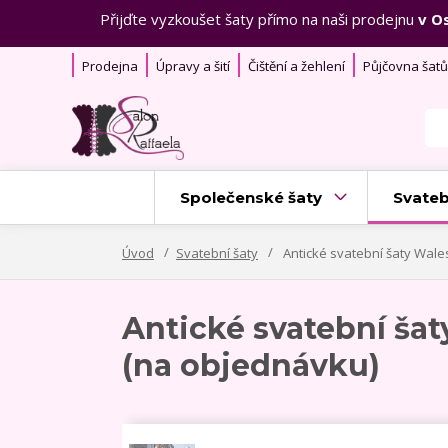
Přijďte vyzkoušet šaty přímo na naši prodejnu
v O
Prodejna
Úpravy a šití
Čištění a žehlení
Půjčovna šatů
Společenské šaty
Svateb
Úvod
Svatební šaty
Antické svatební šaty Wal
Antické svatební ša
(na objednávku)