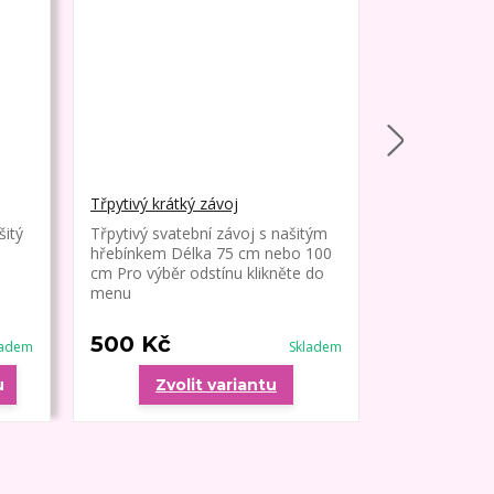
Třpytivý krátký závoj
Závoj krátký
šitý
Třpytivý svatební závoj s našitým
Jednoduchý s
hřebínkem Délka 75 cm nebo 100
ozdob našitý
cm Pro výběr odstínu klikněte do
Jednoduchý o
menu
84 cm
500 Kč
450 Kč
ladem
Skladem
u
Zvolit variantu
Zvo