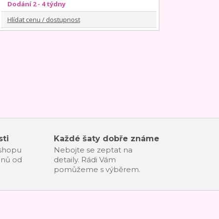
Dodání 2 - 4 týdny
Hlídat cenu / dostupnost
ti
Každé šaty dobře známe
-shopu
Nebojte se zeptat na
dnů od
detaily. Rádi Vám
pomůžeme s výběrem.