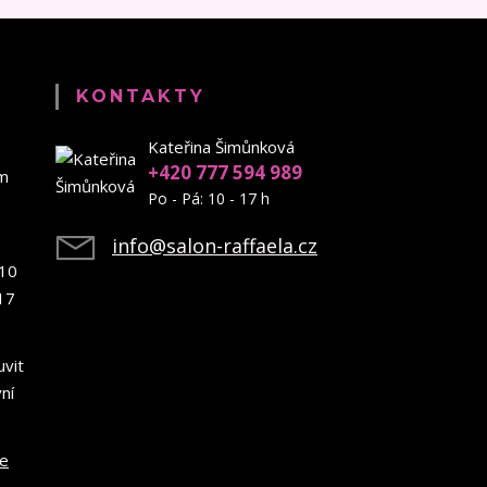
KONTAKTY
Kateřina Šimůnková
+420 777 594 989
em
Po - Pá: 10 - 17 h
info@salon-raffaela.cz
10
17
uvit
ní
ce