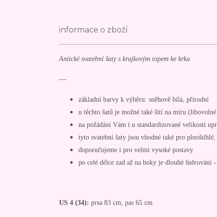
informace o zboží
Antické svatební šaty s krajkovým topem ke krku
---
základní barvy k výběru: sněhově bílá, přírodní
u těchto šatů je možné také šití na míru (libovoln
na požádání Vám i u standardizované velikosti up
tyto svatební šaty jsou vhodné také pro plnoštíhlé,
doporučujeme i pro velmi vysoké postavy
po celé délce zad až na boky je dlouhé šněrování - 
US 4 (34):
prsa 83 cm, pas 65 cm