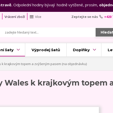
stravě.
Odpolední hodiny bývají hodně vytížené, prosím,
objedn
Vrácení zboží
Více
Zeptejte se nás
+420 
Hleda
ní šaty
Výprodej šatů
Doplňky
Le
es k krajkovým topem a zvýšeným pasem (na objednávku)
ty Wales k krajkovým topem