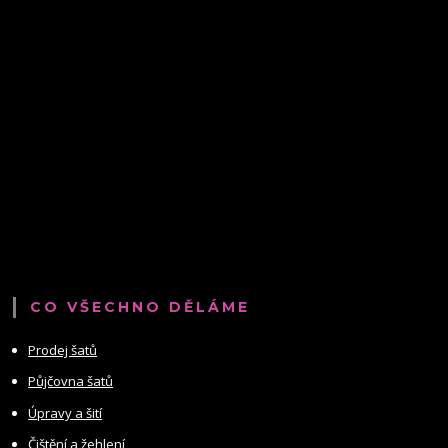
CO VŠECHNO DĚLÁME
Prodej šatů
Půjčovna šatů
Úpravy a šití
Čištění a žehlení