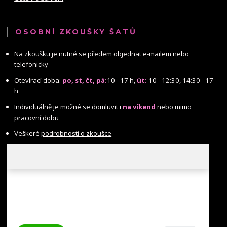
OSOBNÍ ZKOUŠKY ŠATŮ
Na zkoušku je nutné se předem objednat e-mailem nebo
telefonicky
Otevírací doba:
po, st, čt, pá:
10 - 17 h,
út:
10 - 12:30, 14:30 - 17
h
Individuálně je možné se domluvit i
na víkend
nebo mimo
pracovní dobu
Veškeré
podrobnosti o zkoušce