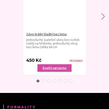
Závoj krátký hladký bez lemu
Závoj krátký 
Jednoduchý svatební závoj bez ozdob
Jednoduchý s
našitý na hřebínku. Jednoduchý okraj
našitý na hřeb
bez lemu Délka 84 cm
Délka 84 cm
450 Kč
480 Kč
PRODÁNO
Zvolit variantu
Zv
FORMALITY