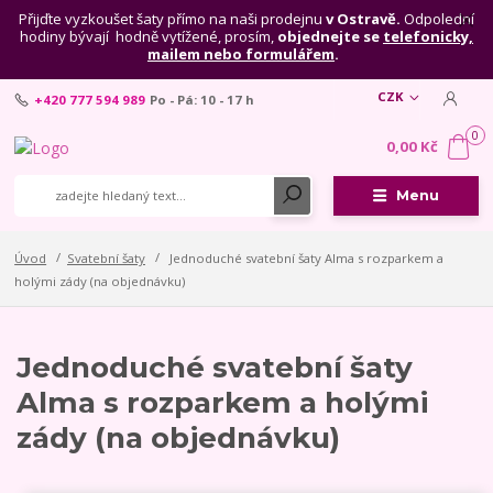
Přijďte vyzkoušet šaty přímo na naši prodejnu
v Ostravě.
Odpolední
hodiny bývají hodně vytížené, prosím,
objednejte se
telefonicky,
mailem nebo formulářem
.
CZK
+420 777 594 989
Po - Pá: 10 - 17 h
0
0,00 Kč
Menu
Úvod
Svatební šaty
Jednoduché svatební šaty Alma s rozparkem a
holými zády (na objednávku)
Jednoduché svatební šaty
Alma s rozparkem a holými
zády (na objednávku)