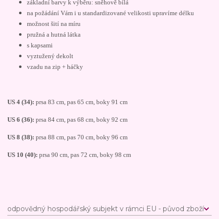
základní barvy k výběru: sněhově bílá
na požádání Vám i u standardizované velikosti upravíme délku
možnost šití na míru
pružná a hutná látka
s kapsami
vyztužený dekolt
vzadu na zip + háčky
US 4 (34):
prsa 83 cm, pas 65 cm, boky 91 cm
US 6 (36):
prsa 84 cm, pas 68 cm, boky 92 cm
US 8 (38):
prsa 88 cm, pas 70 cm, boky 96 cm
US 10 (40):
prsa 90 cm, pas 72 cm, boky 98 cm
odpovědný hospodářský subjekt v rámci EU - původ zboží