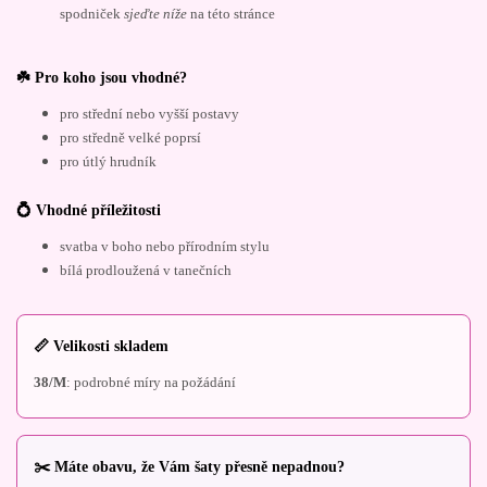
spodniček
sjeďte níže
na této stránce
☘️ Pro koho jsou vhodné?
pro střední nebo vyšší postavy
pro středně velké poprsí
pro útlý hrudník
💍 Vhodné příležitosti
svatba v boho nebo přírodním stylu
bílá prodloužená v tanečních
📏 Velikosti skladem
38/M
: podrobné míry na požádání
✂️ Máte obavu, že Vám šaty přesně nepadnou?