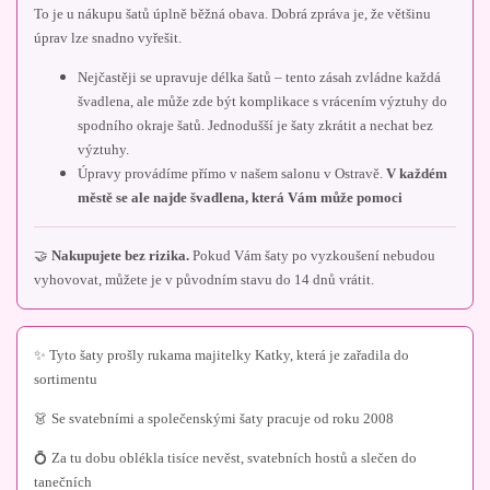
To je u nákupu šatů úplně běžná obava. Dobrá zpráva je, že většinu
úprav lze snadno vyřešit.
Nejčastěji se upravuje délka šatů – tento zásah zvládne každá
švadlena, ale může zde být komplikace s vrácením výztuhy do
spodního okraje šatů. Jednodušší je šaty zkrátit a nechat bez
výztuhy.
Úpravy provádíme přímo v našem salonu v Ostravě.
V každém
městě se ale najde švadlena, která Vám může pomoci
🤝
Nakupujete bez rizika.
Pokud Vám šaty po vyzkoušení nebudou
vyhovovat, můžete je v původním stavu do 14 dnů vrátit.
✨ Tyto šaty prošly rukama majitelky Katky, která je zařadila do
sortimentu
👗 Se svatebními a společenskými šaty pracuje od roku 2008
💍 Za tu dobu oblékla tisíce nevěst, svatebních hostů a slečen do
tanečních