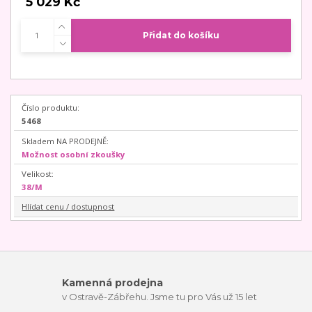
5 029 Kč
Přidat do košíku
Číslo produktu:
5468
Skladem NA PRODEJNĚ:
Možnost osobní zkoušky
Velikost:
38/M
Hlídat cenu / dostupnost
Kamenná prodejna
v Ostravě-Zábřehu. Jsme tu pro Vás už 15 let