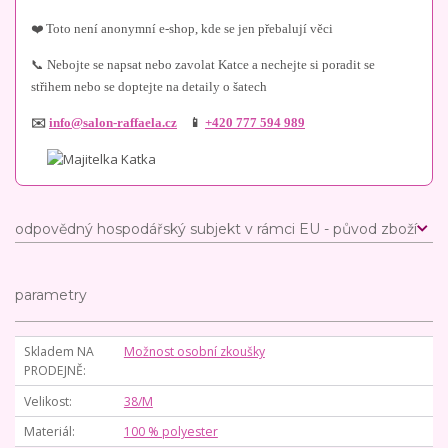
❤️ Toto není anonymní e-shop, kde se jen přebalují věci
📞 Nebojte se napsat nebo zavolat Katce a nechejte si poradit se
střihem nebo se doptejte na detaily o šatech
✉️
info@salon-raffaela.cz
📱
+420 777 594 989
odpovědný hospodářský subjekt v rámci EU - původ zboží
parametry
Skladem NA
Možnost osobní zkoušky
PRODEJNĚ
Velikost
38/M
Materiál
100 % polyester