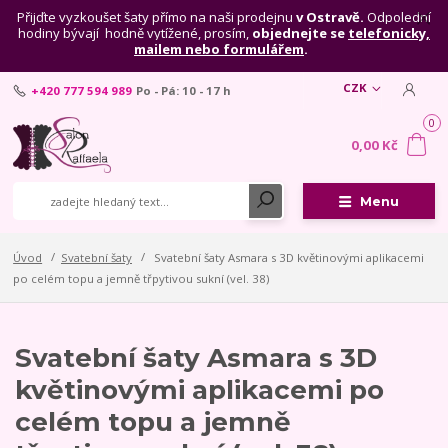
Přijďte vyzkoušet šaty přímo na naši prodejnu
v Ostravě.
Odpolední
hodiny bývají hodně vytížené, prosím,
objednejte se
telefonicky,
mailem nebo formulářem
.
CZK
+420 777 594 989
Po - Pá: 10 - 17 h
0
0,00 Kč
Menu
Úvod
Svatební šaty
Svatební šaty Asmara s 3D květinovými aplikacemi
po celém topu a jemně třpytivou sukní (vel. 38)
Svatební šaty Asmara s 3D
květinovými aplikacemi po
celém topu a jemně