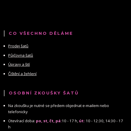
CO VŠECHNO DĚLÁME
Prodej šatů
Půjčovna šatů
Úpravy a šití
Čištění a žehlení
OSOBNÍ ZKOUŠKY ŠATŮ
Na zkoušku je nutné se předem objednat e-mailem nebo
telefonicky
Otevírací doba:
po, st, čt, pá:
10 - 17 h,
út:
10 - 12:30, 14:30 - 17
h