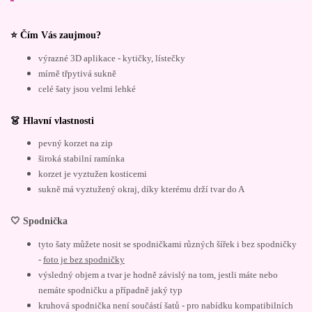
⭐ Čím Vás zaujmou?
výrazné 3D aplikace - kytičky, lístečky
mírně třpytivá sukně
celé šaty jsou velmi lehké
👗 Hlavní vlastnosti
pevný korzet na zip
široká stabilní ramínka
korzet je vyztužen kosticemi
sukně má vyztužený okraj, díky kterému drží tvar do A
🤍 Spodnička
tyto šaty můžete nosit se spodničkami různých šířek i bez spodničky
-
foto je bez spodničky
výsledný objem a tvar je hodně závislý na tom, jestli máte nebo
nemáte spodničku a případně jaký typ
kruhová spodnička není součástí šatů - pro nabídku kompatibilních