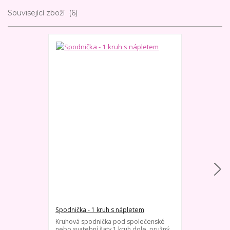
Související zboží
6
Spodnička - 1 kruh s nápletem
Spodnička bez
objem)
Kruhová spodnička pod společenské
nebo svatební šaty 1 kruh dole, pružný