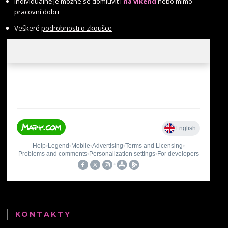
Individuálně je možné se domluvit i
na víkend
nebo mimo
pracovní dobu
Veškeré
podrobnosti o zkoušce
KONTAKTY