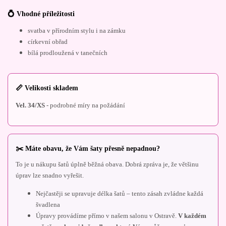
💍 Vhodné příležitosti
svatba v přírodním stylu i na zámku
církevní obřad
bílá prodloužená v tanečních
📏 Velikosti skladem
Vel. 34/XS
- podrobné míry na požádání
✂️ Máte obavu, že Vám šaty přesně nepadnou?
To je u nákupu šatů úplně běžná obava. Dobrá zpráva je, že většinu
úprav lze snadno vyřešit.
Nejčastěji se upravuje délka šatů – tento zásah zvládne každá
švadlena
Úpravy provádíme přímo v našem salonu v Ostravě.
V každém