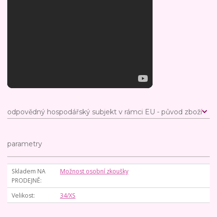
odpovědný hospodářský subjekt v rámci EU - původ zboží
parametry
Skladem NA
Možnost osobní zkoušky
PRODEJNĚ
Velikost
34/XS