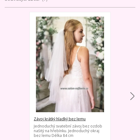
Závoj krátký hladký bez lemu
Závoj krátký 
Jednoduchý svatební závoj bez ozdob
Jednoduchý s
našitý na hřebínku. Jednoduchý okraj
našitý na hřeb
bez lemu Délka 84 cm
Délka 84 cm