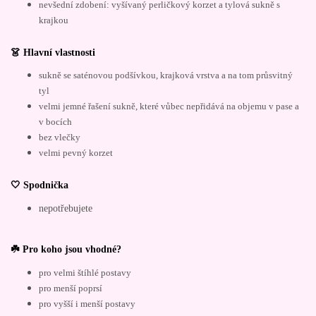
nevšední zdobení: vyšívaný perličkový korzet a tylová sukně s
krajkou
👗 Hlavní vlastnosti
sukně se saténovou podšívkou, krajková vrstva a na tom průsvitný
tyl
velmi jemné řašení sukně, které vůbec nepřidává na objemu v pase a
v bocích
bez vlečky
velmi pevný korzet
🤍 Spodnička
nepotřebujete
☘️ Pro koho jsou vhodné?
pro velmi štíhlé postavy
pro menší poprsí
pro vyšší i menší postavy