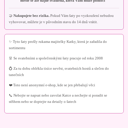
městě se ale najde švadlena, která Vám může pomoci
🤝
Nakupujete bez rizika.
Pokud Vám šaty po vyzkoušení nebudou
vyhovovat, můžete je v původním stavu do 14 dnů vrátit.
✨ Tyto šaty prošly rukama majitelky Katky, která je zařadila do
sortimentu
👗 Se svatebními a společenskými šaty pracuje od roku 2008
💍 Za tu dobu oblékla tisíce nevěst, svatebních hostů a slečen do
tanečních
❤️ Toto není anonymní e-shop, kde se jen přebalují věci
📞 Nebojte se napsat nebo zavolat Katce a nechejte si poradit se
střihem nebo se doptejte na detaily o šatech