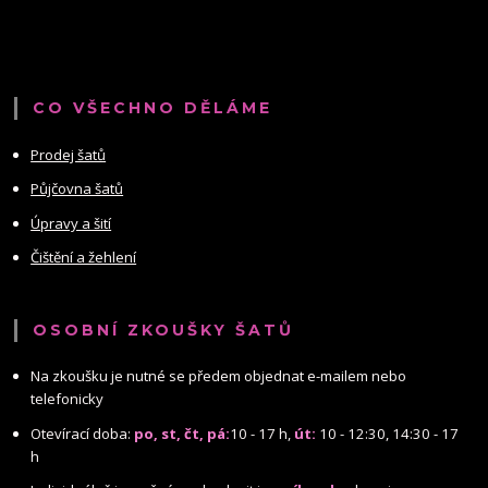
CO VŠECHNO DĚLÁME
Prodej šatů
Půjčovna šatů
Úpravy a šití
Čištění a žehlení
OSOBNÍ ZKOUŠKY ŠATŮ
Na zkoušku je nutné se předem objednat e-mailem nebo
telefonicky
Otevírací doba:
po, st, čt, pá:
10 - 17 h,
út:
10 - 12:30, 14:30 - 17
h