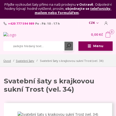
Přijďte vyzkoušet šaty přímo na naši prodejnu
v Ostravě.
Odpolední
hodiny bývají hodně vytížené, prosím,
objednejte se
telefonicky,
mailem nebo formulářem
.
CZK
+420 777 594 989
Po - Pá: 10 - 17 h
0
0,00 Kč
Menu
Úvod
Svatební šaty
Svatební šaty s krajkovou sukní Trost (vel. 34)
Svatební šaty s krajkovou
sukní Trost (vel. 34)