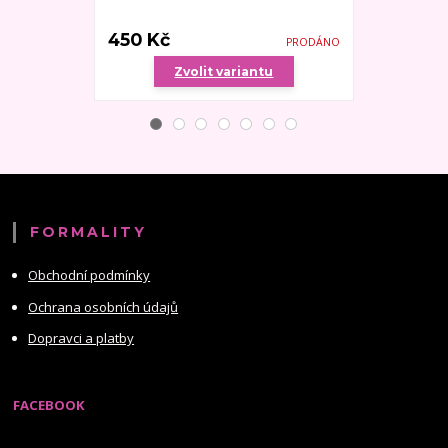
450 Kč
480 Kč
PRODÁNO
Zvolit variantu
Zv
FORMALITY
Obchodní podmínky
Ochrana osobních údajů
Dopravci a platby
FACEBOOK