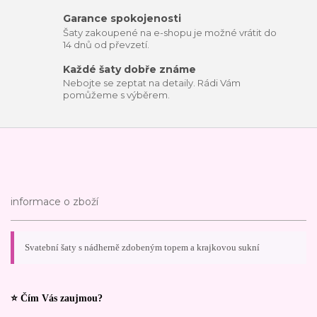
Garance spokojenosti
Šaty zakoupené na e-shopu je možné vrátit do
14 dnů od převzetí.
Každé šaty dobře známe
Nebojte se zeptat na detaily. Rádi Vám
pomůžeme s výběrem.
informace o zboží
Svatební šaty s nádherně zdobeným topem a krajkovou sukní
⭐ Čím Vás zaujmou?