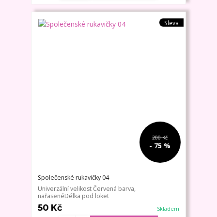
Sleva
200 Kč
- 75 %
Společenské rukavičky 04
Univerzální velikost Červená barva,
nařasenéDélka pod loket
50 Kč
Skladem