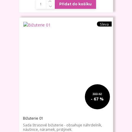
Přidat do košíku
Sleva
300 Kč
- 67 %
Bižuterie 01
Sada štrasové bižuterie - obsahuje náhrdelník,
náušnice, náramek, prstýnek.