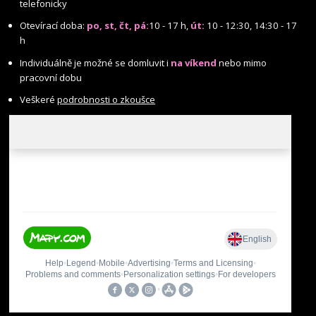
telefonicky
Otevírací doba:
po, st, čt, pá:
10 - 17 h,
út:
10 - 12:30, 14:30 - 17
h
Individuálně je možné se domluvit i
na víkend
nebo mimo
pracovní dobu
Veškeré
podrobnosti o zkoušce