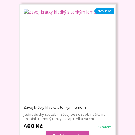
Novinka
Závoj krátký hladký s tenkým lemem
Jednoduchý svatební závoj bez ozdob našitý na
hřebínku. Jemný tenký okraj. Délka 84 cm
480 Kč
Skladem