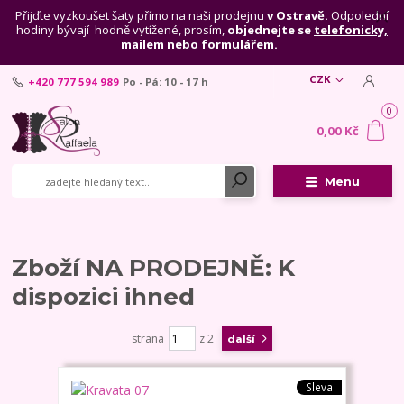
Přijďte vyzkoušet šaty přímo na naši prodejnu
v Ostravě.
Odpolední
hodiny bývají hodně vytížené, prosím,
objednejte se
telefonicky,
mailem nebo formulářem
.
CZK
+420 777 594 989
Po - Pá: 10 - 17 h
0
0,00 Kč
Menu
Zboží NA PRODEJNĚ: K
dispozici ihned
strana
z 2
další
Sleva