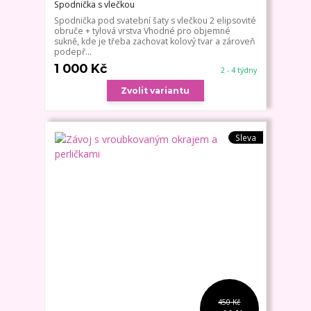
Spodnička s vlečkou
Spodnička pod svatební šaty s vlečkou 2 elipsovité
obruče + tylová vrstva Vhodné pro objemné
sukně, kde je třeba zachovat kolový tvar a zároveň
podepř...
1 000 Kč
2 - 4 týdny
Zvolit variantu
Sleva
450 Kč