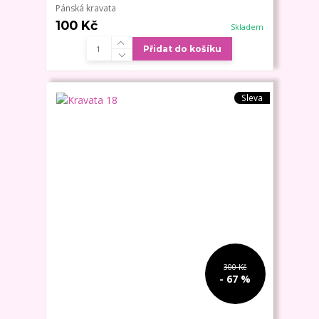
Pánská kravata
100 Kč
Skladem
Přidat do košíku
Sleva
300 Kč
- 67 %