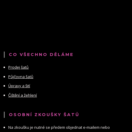
CO VŠECHNO DĚLÁME
Prodej šatů
Půjčovna šatů
Úpravy a šití
Čištění a žehlení
OSOBNÍ ZKOUŠKY ŠATŮ
Na zkoušku je nutné se předem objednat e-mailem nebo