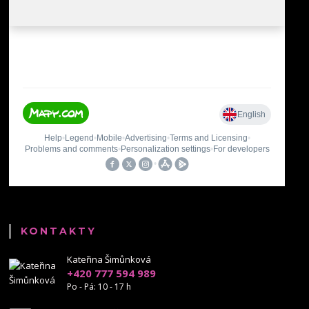
KONTAKTY
Kateřina Šimůnková
+420 777 594 989
Po - Pá: 10 - 17 h