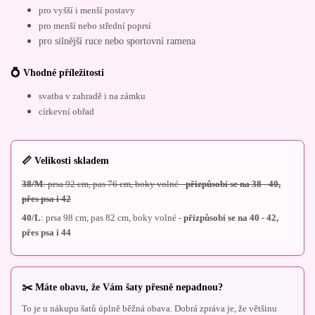
pro vyšší i menší postavy
pro menší nebo střední poprsí
pro silnější ruce nebo sportovní ramena
💍 Vhodné příležitosti
svatba v zahradě i na zámku
církevní obřad
📏 Velikosti skladem
38/M
: prsa 92 cm, pas 76 cm, boky volné -
přizpůsobí se na 38 - 40,
přes psa i 42
40/L
: prsa 98 cm, pas 82 cm, boky volné -
přizpůsobí se na 40 - 42,
přes psa i 44
✂️ Máte obavu, že Vám šaty přesně nepadnou?
To je u nákupu šatů úplně běžná obava. Dobrá zpráva je, že většinu