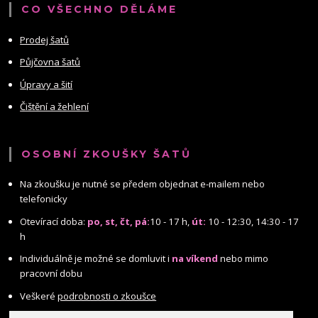
CO VŠECHNO DĚLÁME
Prodej šatů
Půjčovna šatů
Úpravy a šití
Čištění a žehlení
OSOBNÍ ZKOUŠKY ŠATŮ
Na zkoušku je nutné se předem objednat e-mailem nebo
telefonicky
Otevírací doba:
po, st, čt, pá:
10 - 17 h,
út:
10 - 12:30, 14:30 - 17
h
Individuálně je možné se domluvit i
na víkend
nebo mimo
pracovní dobu
Veškeré
podrobnosti o zkoušce