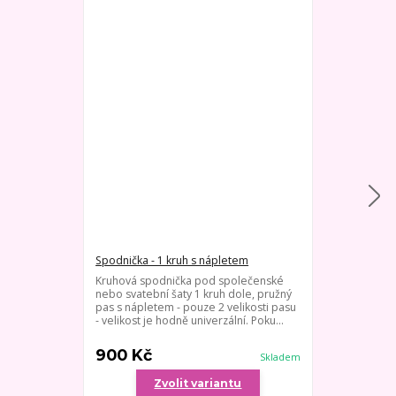
Spodnička - 1 kruh s nápletem
Spodnička s v
Kruhová spodnička pod společenské
Spodnička pod
nebo svatební šaty 1 kruh dole, pružný
elipsovité obr
pas s nápletem - pouze 2 velikosti pasu
Vhodné pro o
- velikost je hodně univerzální. Poku...
třeba zachova
podepř...
900 Kč
1 000 Kč
Skladem
Zvolit variantu
Zv