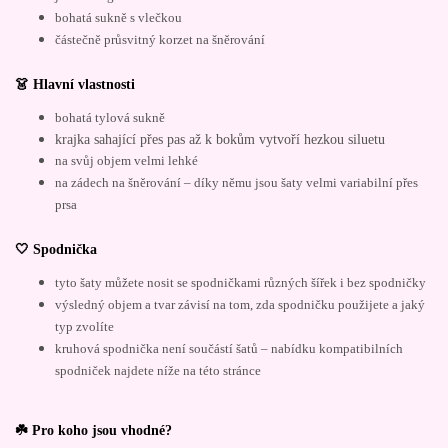
bohatá sukně s vlečkou
částečně průsvitný korzet na šněrování
👗 Hlavní vlastnosti
bohatá tylová sukně
krajka sahající přes pas až k bokům vytvoří hezkou siluetu
na svůj objem velmi lehké
na zádech na šněrování – díky němu jsou šaty velmi variabilní přes
prsa
🤍 Spodnička
tyto šaty můžete nosit se spodničkami různých šířek i bez spodničky
výsledný objem a tvar závisí na tom, zda spodničku použijete a jaký
typ zvolíte
kruhová spodnička není součástí šatů – nabídku kompatibilních
spodniček najdete níže na této stránce
☘️ Pro koho jsou vhodné?