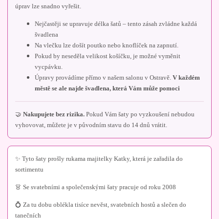
úprav lze snadno vyřešit.
Nejčastěji se upravuje délka šatů – tento zásah zvládne každá
švadlena
Na vlečku lze došít poutko nebo knoflíček na zapnutí.
Pokud by neseděla velikost košíčku, je možné vyměnit
vycpávku.
Úpravy provádíme přímo v našem salonu v Ostravě.
V každém
městě se ale najde švadlena, která Vám může pomoci
🤝
Nakupujete bez rizika.
Pokud Vám šaty po vyzkoušení nebudou
vyhovovat, můžete je v původním stavu do 14 dnů vrátit.
✨ Tyto šaty prošly rukama majitelky Katky, která je zařadila do
sortimentu
👗 Se svatebními a společenskými šaty pracuje od roku 2008
💍 Za tu dobu oblékla tisíce nevěst, svatebních hostů a slečen do
tanečních