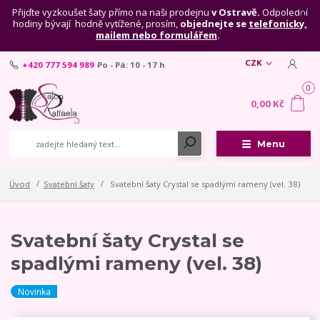
Přijďte vyzkoušet šaty přímo na naši prodejnu
v Ostravě.
Odpolední
hodiny bývají hodně vytížené, prosím,
objednejte se
telefonicky,
mailem nebo formulářem
.
CZK
+420 777 594 989
Po - Pá: 10 - 17 h
0
0,00 Kč
Menu
Úvod
Svatební šaty
Svatební šaty Crystal se spadlými rameny (vel. 38)
Svatební šaty Crystal se
spadlými rameny (vel. 38)
Novinka