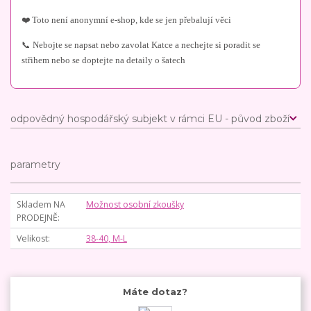
❤️ Toto není anonymní e-shop, kde se jen přebalují věci
📞 Nebojte se napsat nebo zavolat Katce a nechejte si poradit se
střihem nebo se doptejte na detaily o šatech
odpovědný hospodářský subjekt v rámci EU - původ zboží
parametry
Skladem NA
Možnost osobní zkoušky
PRODEJNĚ
Velikost
38-40, M-L
Máte dotaz?