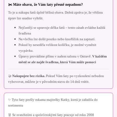
✂️ Máte obavu, že Vám šaty přesně nepadnou?
To je u nákupu šatů úplně běžná obava. Dobrá zpráva je, že většinu
úprav lze snadno vyřešit.
Nejčastěji se upravuje délka šatů – tento zásah zvládne každá
švadlena
Na vlečku lze došít poutko nebo knoflíček na zapnutí.
Pokud by neseděla velikost košíčku, je možné vyměnit
vycpávku.
Úpravy provádíme přímo v našem salonu v Ostravě.
V každém
městě se ale najde švadlena, která Vám může pomoci
🤝
Nakupujete bez rizika.
Pokud Vám šaty po vyzkoušení nebudou
vyhovovat, můžete je v původním stavu do 14 dnů vrátit.
✨ Tyto šaty prošly rukama majitelky Katky, která je zařadila do
sortimentu
👗 Se svatebními a společenskými šaty pracuje od roku 2008