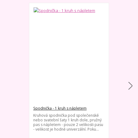
Spodnička - 1 kruh s nápletem
Spodnička s v
Kruhová spodnička pod společenské
Spodnička pod
nebo svatební šaty 1 kruh dole, pružný
elipsovité obr
pas s nápletem - pouze 2 velikosti pasu
Vhodné pro o
- velikost je hodně univerzální. Poku...
třeba zachova
podepř...