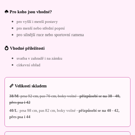
☘️ Pro koho jsou vhodné?
pro vyšší i menší postavy
pro menší nebo střední poprsí
pro silnější ruce nebo sportovní ramena
💍 Vhodné příležitosti
svatba v zahradě i na zámku
církevní obřad
📏 Velikosti skladem
38/M
: prsa 92 cm, pas 76 cm, boky volné -
přizpůsobí se na 38 - 40,
přes psa i 42
40/L
: prsa 98 cm, pas 82 cm, boky volné -
přizpůsobí se na 40 - 42,
přes psa i 44