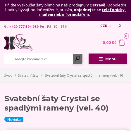
Přijďte vyzkoušet šaty přímo na naši prodejnu
v Ostravě.
Odpolední
hodiny bývají hodně vytížené, prosím,
objednejte se
telefonicky,
mailem nebo formulářem
.
CZK
+420 777 594 989
Po - Pá: 10 - 17 h
0
0,00 Kč
Menu
Úvod
Svatební šaty
Svatební šaty Crystal se spadlými rameny (vel. 40)
Svatební šaty Crystal se
spadlými rameny (vel. 40)
Novinka