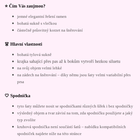
⭐ Čím Vás zaujmou?
jemné elegantní řešení ramen
bohatá sukně s vlečkou
částečně průsvitný korzet na šněrování
👗 Hlavní vlastnosti
bohatá tylová sukně
krajka sahající přes pas až k bokům vytvoří hezkou siluetu
na svůj objem velmi lehké
na zádech na šněrování – díky němu jsou šaty velmi variabilní přes
prsa
🤍 Spodnička
tyto šaty můžete nosit se spodničkami různých šířek i bez spodničky
výsledný objem a tvar závisí na tom, zda spodničku použijete a jaký
typ zvolíte
kruhová spodnička není součástí šatů – nabídku kompatibilních
spodniček najdete níže na této stránce