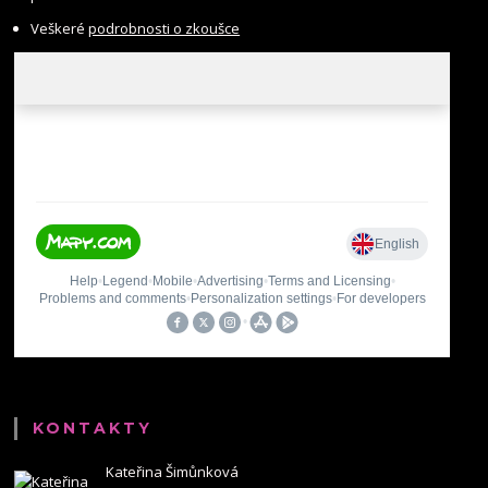
Veškeré
podrobnosti o zkoušce
KONTAKTY
Kateřina Šimůnková