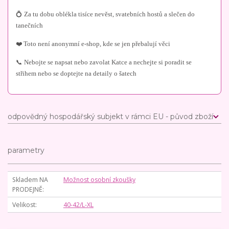
💍 Za tu dobu oblékla tisíce nevěst, svatebních hostů a slečen do
tanečních
❤️ Toto není anonymní e-shop, kde se jen přebalují věci
📞 Nebojte se napsat nebo zavolat Katce a nechejte si poradit se
střihem nebo se doptejte na detaily o šatech
odpovědný hospodářský subjekt v rámci EU - původ zboží
parametry
Skladem NA
Možnost osobní zkoušky
PRODEJNĚ
Velikost
40-42/L-XL