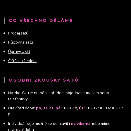
CO VŠECHNO DĚLÁME
Prodej šatů
Půjčovna šatů
Úpravy a šití
Čištění a žehlení
OSOBNÍ ZKOUŠKY ŠATŮ
Na zkoušku je nutné se předem objednat e-mailem nebo
telefonicky
Otevírací doba:
po, st, čt, pá:
10 - 17 h,
út:
10 - 12:30, 14:30 - 17
h
Individuálně je možné se domluvit i
na víkend
nebo mimo
pracovní dobu