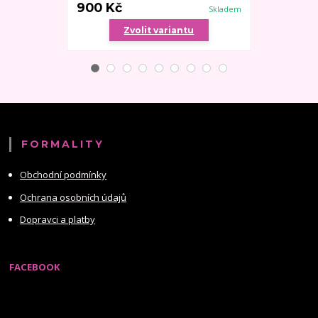
900 Kč
1 000 Kč
Skladem
Zvolit variantu
Zv
FORMALITY
Obchodní podmínky
Ochrana osobních údajů
Dopravci a platby
FACEBOOK