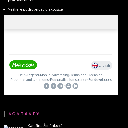
pracovní dobu
Veškeré
podrobnosti o zkoušce
KONTAKTY
Kateřina Šimůnková