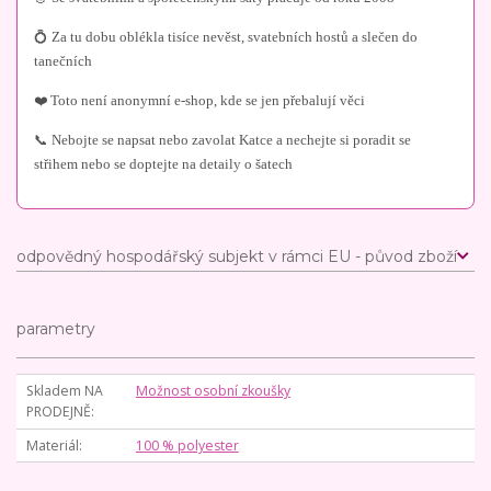
💍 Za tu dobu oblékla tisíce nevěst, svatebních hostů a slečen do
tanečních
❤️ Toto není anonymní e-shop, kde se jen přebalují věci
📞 Nebojte se napsat nebo zavolat Katce a nechejte si poradit se
střihem nebo se doptejte na detaily o šatech
odpovědný hospodářský subjekt v rámci EU - původ zboží
parametry
Skladem NA
Možnost osobní zkoušky
PRODEJNĚ
Materiál
100 % polyester