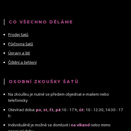
CO VŠECHNO DĚLÁME
Prodej šatů
Půjčovna šatů
Úpravy a šití
Čištění a žehlení
OSOBNÍ ZKOUŠKY ŠATŮ
Na zkoušku je nutné se předem objednat e-mailem nebo
telefonicky
Otevírací doba:
po, st, čt, pá:
10 - 17 h,
út:
10 - 12:30, 14:30 - 17
h
Individuálně je možné se domluvit i
na víkend
nebo mimo