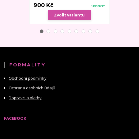
900 Kč
1 000 Kč
Skladem
Zvolit variantu
Zv
FORMALITY
Obchodní podmínky
Ochrana osobních údajů
Dopravci a platby
FACEBOOK