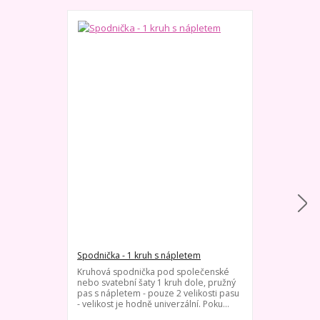
Spodnička - 1 kruh s nápletem
Spodnička s v
Kruhová spodnička pod společenské
Spodnička pod
nebo svatební šaty 1 kruh dole, pružný
elipsovité obr
pas s nápletem - pouze 2 velikosti pasu
Vhodné pro o
- velikost je hodně univerzální. Poku...
třeba zachova
podepř...