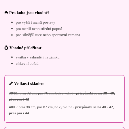
☘️ Pro koho jsou vhodné?
pro vyšší i menší postavy
pro menší nebo střední poprsí
pro silnější ruce nebo sportovní ramena
💍 Vhodné příležitosti
svatba v zahradě i na zámku
církevní obřad
📏 Velikosti skladem
38/M
: prsa 92 cm, pas 76 cm, boky volné -
přizpůsobí se na 38 - 40,
přes psa i 42
40/L
: prsa 98 cm, pas 82 cm, boky volné -
přizpůsobí se na 40 - 42,
přes psa i 44