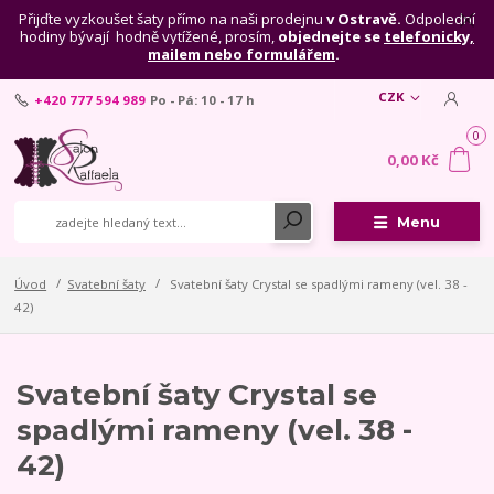
Přijďte vyzkoušet šaty přímo na naši prodejnu
v Ostravě.
Odpolední
hodiny bývají hodně vytížené, prosím,
objednejte se
telefonicky,
mailem nebo formulářem
.
CZK
+420 777 594 989
Po - Pá: 10 - 17 h
0
0,00 Kč
Menu
Úvod
Svatební šaty
Svatební šaty Crystal se spadlými rameny (vel. 38 -
42)
Svatební šaty Crystal se
spadlými rameny (vel. 38 -
42)