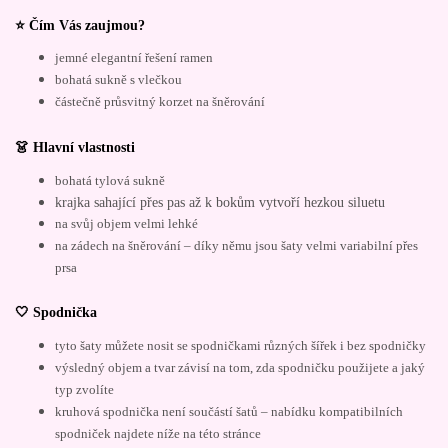
⭐ Čím Vás zaujmou?
jemné elegantní řešení ramen
bohatá sukně s vlečkou
částečně průsvitný korzet na šněrování
👗 Hlavní vlastnosti
bohatá tylová sukně
krajka sahající přes pas až k bokům vytvoří hezkou siluetu
na svůj objem velmi lehké
na zádech na šněrování – díky němu jsou šaty velmi variabilní přes
prsa
🤍 Spodnička
tyto šaty můžete nosit se spodničkami různých šířek i bez spodničky
výsledný objem a tvar závisí na tom, zda spodničku použijete a jaký
typ zvolíte
kruhová spodnička není součástí šatů – nabídku kompatibilních
spodniček najdete níže na této stránce