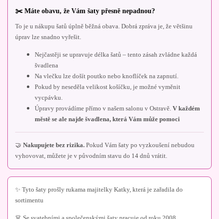
✂️ Máte obavu, že Vám šaty přesně nepadnou?
To je u nákupu šatů úplně běžná obava. Dobrá zpráva je, že většinu
úprav lze snadno vyřešit.
Nejčastěji se upravuje délka šatů – tento zásah zvládne každá
švadlena
Na vlečku lze došít poutko nebo knoflíček na zapnutí.
Pokud by neseděla velikost košíčku, je možné vyměnit
vycpávku.
Úpravy provádíme přímo v našem salonu v Ostravě.
V každém
městě se ale najde švadlena, která Vám může pomoci
🤝
Nakupujete bez rizika.
Pokud Vám šaty po vyzkoušení nebudou
vyhovovat, můžete je v původním stavu do 14 dnů vrátit.
✨ Tyto šaty prošly rukama majitelky Katky, která je zařadila do
sortimentu
👗 Se svatebními a společenskými šaty pracuje od roku 2008