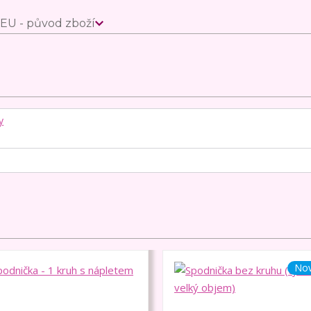
EU - původ zboží
y
Nov