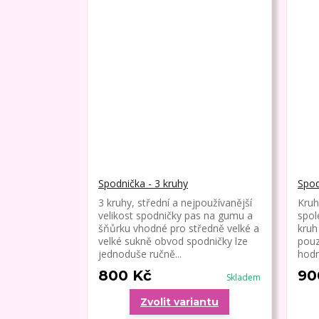
Spodnička - 3 kruhy
Spod
3 kruhy, střední a nejpoužívanější
Kruh
velikost spodničky pas na gumu a
spol
šňůrku vhodné pro středně velké a
kruh
velké sukně obvod spodničky lze
pouz
jednoduše ručně...
hodn
800 Kč
90
Skladem
Zvolit variantu