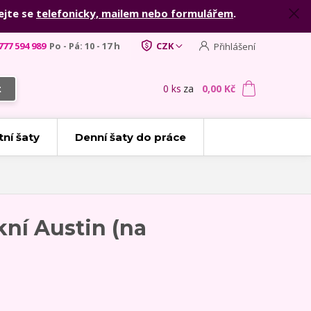
ejte se
telefonicky, mailem nebo formulářem
.
777 594 989
Po - Pá: 10 - 17 h
CZK
Přihlášení
0
ks
za
0,00 Kč
t
tní šaty
Denní šaty do práce
kní Austin (na