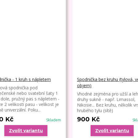
nička - 1 kruh s nápletem
Spodnička bez kruhu (tylová, v
objem)
ová spodnička pod
ečenské nebo svatební šaty 1
Vhodné zejména pro užší a leh
 dole, pružný pas s nápletem -
druhy sukně - např. Limassol,
e 2 velikosti pasu - velikost je
Nikosie... Bez kruhu, několik vr
ě univerzální. Poku...
hrubého tylu (sítě)
0 Kč
900 Kč
Skladem
Sk
Zvolit variantu
Zvolit variantu