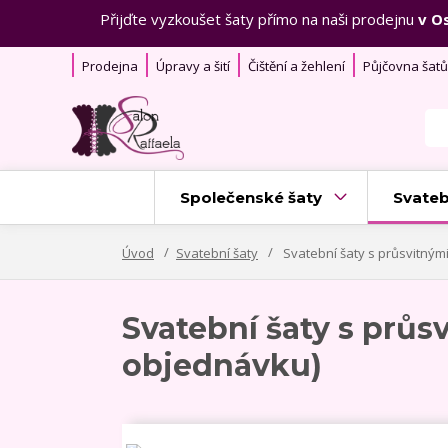
Přijďte vyzkoušet šaty přímo na naši prodejnu
v O
Prodejna
Úpravy a šití
Čištění a žehlení
Půjčovna šatů
Společenské šaty
Svateb
Úvod
Svatební šaty
Svatební šaty s průsvitnými
Svatební šaty s průs
objednávku)