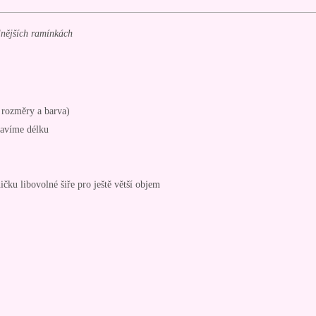
ilnějších ramínkách
é rozměry a barva)
ravíme délku
ničku libovolné šiře pro ještě větší objem