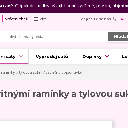
stravě.
Odpolední hodiny bývají hodně vytížené, prosím,
objedn
Vrácení zboží
Více
Zeptejte se nás
+420 
Hleda
ní šaty
Výprodej šatů
Doplňky
Le
 ramínky a tylovou sukní Austin (na objednávku)
vitnými ramínky a tylovou su