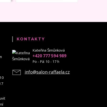
KONTAKTY
Kateřina Šimůnková
+420 777 594 989
em
Po - Pá: 10 - 17 h
info@salon-raffaela.cz
10
17
uvit
ní