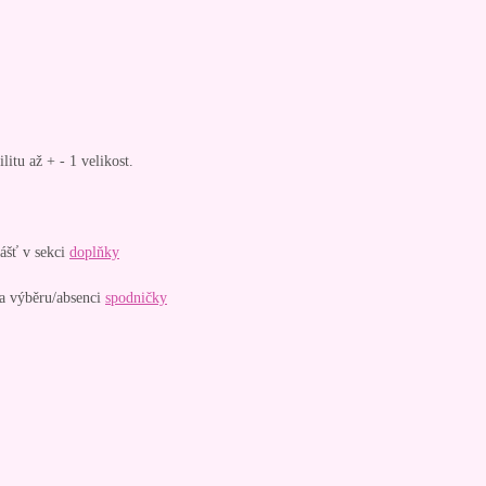
litu až + - 1 velikost.
ášť v sekci
doplňky
na výběru/absenci
spodničky