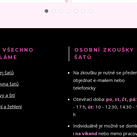
 VŠECHNO
OSOBNÍ ZKOUŠKY
LÁME
ŠATŮ
ej šatů
Na zkoušku je nutné se před
objednat e-mailem nebo
ovna šatů
telefonicky
y a šití
Otevírací doba:
po, st, čt, pá:
ní a žehlení
- 17 h,
út:
10 - 12:30, 14:30 - 
h
Individuálně je možné se doml
i
na víkend
nebo mimo pracov