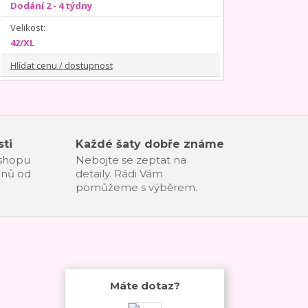
Dodání 2 - 4 týdny
Velikost:
42/XL
Hlídat cenu / dostupnost
ti
Každé šaty dobře známe
-shopu
Nebojte se zeptat na
dnů od
detaily. Rádi Vám
pomůžeme s výběrem.
Máte dotaz?