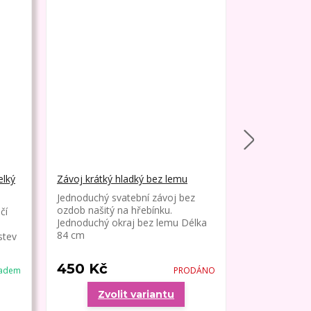
elký
Závoj krátký hladký bez lemu
Závoj krátký
lemem
Jednoduchý svatební závoj bez
ozdob našitý na hřebínku.
čí
Jednoduchý s
Jednoduchý okraj bez lemu Délka
ozdob našitý
84 cm
stev
tenký okraj.
450 Kč
480 Kč
ladem
PRODÁNO
Zvolit variantu
Zvo