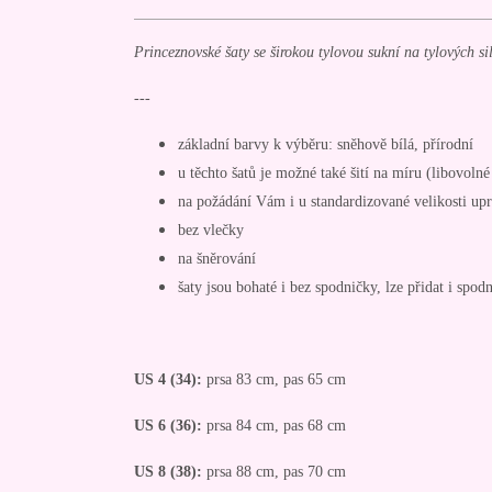
Princeznovské šaty se širokou tylovou sukní na tylových s
---
základní barvy k výběru: sněhově bílá, přírodní
u těchto šatů je možné také šití na míru (libovoln
na požádání Vám i u standardizované velikosti up
bez vlečky
na šněrování
šaty jsou bohaté i bez spodničky, lze přidat i spod
US 4 (34):
prsa 83 cm, pas 65 cm
US 6 (36):
prsa 84 cm, pas 68 cm
US 8 (38):
prsa 88 cm, pas 70 cm