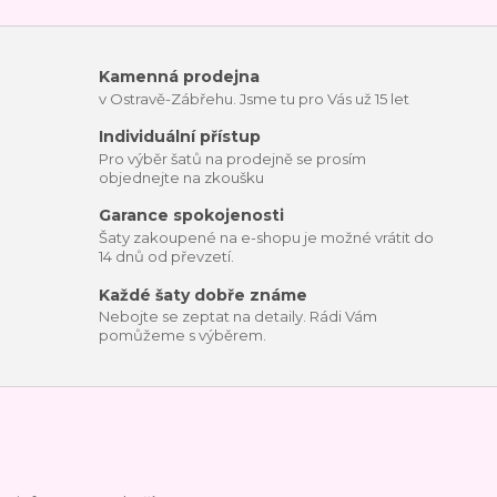
Kamenná prodejna
v Ostravě-Zábřehu. Jsme tu pro Vás už 15 let
Individuální přístup
Pro výběr šatů na prodejně se prosím
objednejte na zkoušku
Garance spokojenosti
Šaty zakoupené na e-shopu je možné vrátit do
14 dnů od převzetí.
Každé šaty dobře známe
Nebojte se zeptat na detaily. Rádi Vám
pomůžeme s výběrem.