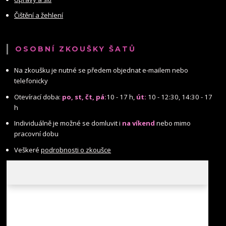
Čištění a žehlení
OSOBNÍ ZKOUŠKY ŠATŮ
Na zkoušku je nutné se předem objednat e-mailem nebo
telefonicky
Otevírací doba:
po, st, čt, pá:
10 - 17 h,
út:
10 - 12:30, 14:30 - 17
h
Individuálně je možné se domluvit i
na víkend
nebo mimo
pracovní dobu
Veškeré
podrobnosti o zkoušce