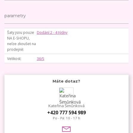
parametry
Šaty jsou pouze
Dodání 2 - 4 týdny
NA E-SHOPU,
nelze zkoušet na
prodejně
Velikost
36/S
Máte dotaz?
Kateřina Šimůnková
+420 777 594 989
Po - Pá: 10 - 17 h