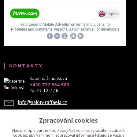
KONTAKTY
Kateřina Šimůnková
+420 777 594 989
Po - Pá: 10 - 17 h
info@salon-raffaela.cz
Zpracování cookies
Náš e-shop a partneři potřebují Váš
souhlas
s použitím souborů
cookies, aby Vám mohli zobrazovat informace týkající se Vašich