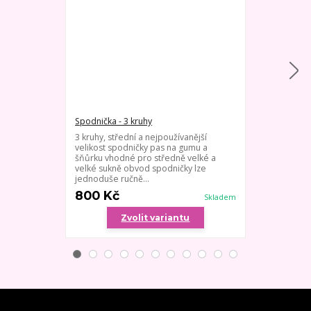
Spodnička - 3 kruhy
Spodnička - 1
3 kruhy, střední a nejpoužívanější
Kruhová spod
velikost spodničky pas na gumu a
nebo svatební
šňůrku vhodné pro středně velké a
pas s náplete
velké sukně obvod spodničky lze
- velikost je h
jednoduše ručně...
800 Kč
900 Kč
Skladem
Zvolit variantu
Zv