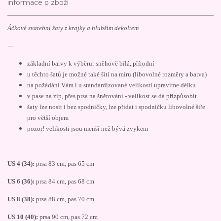
informace o zboží
Áčkové svatební šaty z krajky a hlubším dekoltem
---
základní barvy k výběru: sněhově bílá, přírodní
u těchto šatů je možné také šití na míru (libovolné rozměry a barva)
na požádání Vám i u standardizované velikosti upravíme délku
v pase na zip, přes prsa na šněrování - velikost se dá přizpůsobit
šaty lze nosit i bez spodničky, lze přidat i spodničku libovolné šiře
pro větší objem
pozor! velikosti jsou menší než bývá zvykem
US 4 (34):
prsa 83 cm, pas 65 cm
US 6 (36):
prsa 84 cm, pas 68 cm
US 8 (38):
prsa 88 cm, pas 70 cm
US 10 (40):
prsa 90 cm, pas 72 cm