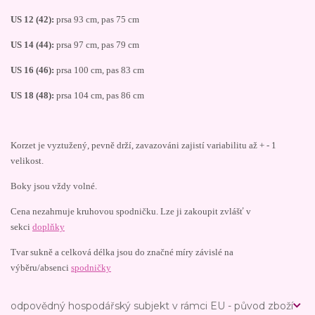
US 12 (42):
prsa 93 cm, pas 75 cm
US 14 (44):
prsa 97 cm, pas 79 cm
US 16 (46):
prsa 100 cm, pas 83 cm
US 18 (48):
prsa 104 cm, pas 86 cm
Korzet je vyztužený, pevně drží, zavazováni zajistí variabilitu až + - 1
velikost.
Boky jsou vždy volné.
Cena nezahrnuje kruhovou spodničku. Lze ji zakoupit zvlášť v
sekci
doplňky
Tvar sukně a celková délka jsou do značné míry závislé na
výběru/absenci
spodničky
odpovědný hospodářský subjekt v rámci EU - původ zboží