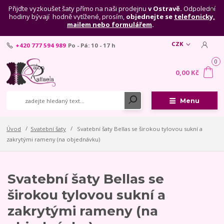
Přijďte vyzkoušet šaty přímo na naši prodejnu
v Ostravě.
Odpolední
hodiny bývají hodně vytížené, prosím,
objednejte se
telefonicky,
mailem nebo formulářem
.
CZK
+420 777 594 989
Po - Pá: 10 - 17 h
0
0,00 Kč
Menu
Úvod
Svatební šaty
Svatební šaty Bellas se širokou tylovou sukní a
zakrytými rameny (na objednávku)
Svatební šaty Bellas se
širokou tylovou sukní a
zakrytými rameny (na