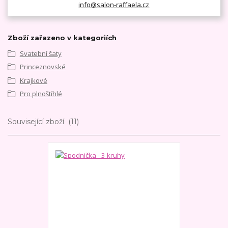
info@salon-raffaela.cz
Zboží zařazeno v kategoriích
Svatební šaty
Princeznovské
Krajkové
Pro plnoštíhlé
Související zboží
11