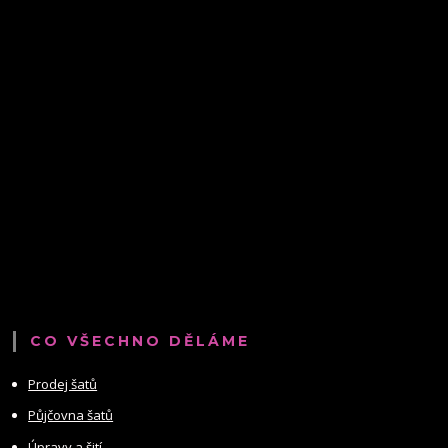
CO VŠECHNO DĚLÁME
Prodej šatů
Půjčovna šatů
Úpravy a šití