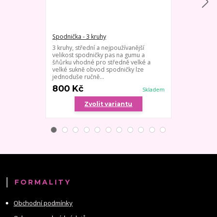
Spodnička - 3 kruhy
Spodnička - 1
3 kruhy, střední a nejpoužívanější
Kruhová spod
velikost spodničky pas na gumu a
nebo svatební
šňůrku vhodné pro středně velké a
pas s náplete
velké sukně obvod spodničky lze
- velikost je h
jednoduše ručně...
800 Kč
900 Kč
Skladem
Zvolit variantu
Zv
FORMALITY
Obchodní podmínky