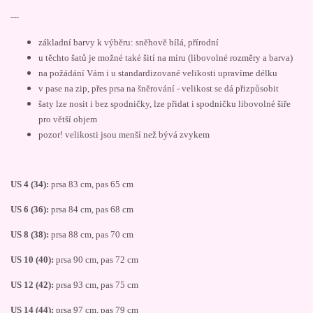
---
základní barvy k výběru: sněhově bílá, přírodní
u těchto šatů je možné také šití na míru (libovolné rozměry a barva)
na požádání Vám i u standardizované velikosti upravíme délku
v pase na zip, přes prsa na šněrování - velikost se dá přizpůsobit
šaty lze nosit i bez spodničky, lze přidat i spodničku libovolné šiře
pro větší objem
pozor! velikosti jsou menší než bývá zvykem
US 4 (34):
prsa 83 cm, pas 65 cm
US 6 (36):
prsa 84 cm, pas 68 cm
US 8 (38):
prsa 88 cm, pas 70 cm
US 10 (40):
prsa 90 cm, pas 72 cm
US 12 (42):
prsa 93 cm, pas 75 cm
US 14 (44):
prsa 97 cm, pas 79 cm