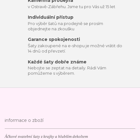
Kamenná prodejna
v Ostravě-Zábřehu. Jsme tu pro Vás už 15 let
Individuální přístup
Pro výběr šatů na prodejně se prosím
objednejte na zkoušku
Garance spokojenosti
Šaty zakoupené na e-shopu je možné vrátit do
14 dnů od převzetí.
Každé šaty dobře známe
Nebojte se zeptat na detaily. Rádi Vám
pomůžeme s výběrem.
informace o zboží
Áčkové svatební šaty z krajky a hlubším dekoltem