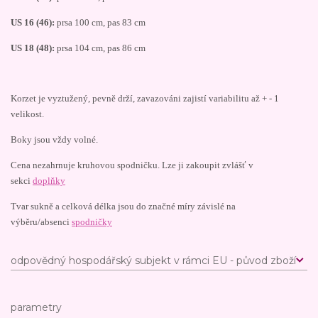
US 16 (46):
prsa 100 cm, pas 83 cm
US 18 (48):
prsa 104 cm, pas 86 cm
Korzet je vyztužený, pevně drží, zavazováni zajistí variabilitu až + - 1
velikost.
Boky jsou vždy volné.
Cena nezahrnuje kruhovou spodničku. Lze ji zakoupit zvlášť v
sekci
doplňky
Tvar sukně a celková délka jsou do značné míry závislé na
výběru/absenci
spodničky
odpovědný hospodářský subjekt v rámci EU - původ zboží
parametry