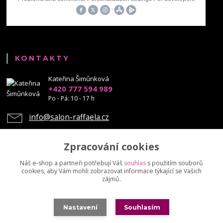
KONTAKTY
Kateřina Šimůnková
+420 777 594 989
Po - Pá: 10 - 17 h
info@salon-raffaela.cz
Zpracování cookies
Náš e-shop a partneři potřebují Váš
souhlas
s použitím souborů
cookies, aby Vám mohli zobrazovat informace týkající se Vašich
Upravit sběr cookies.
zájmů.
© Mgr. Kateřina Šimůnková, 2023 - další šíření našich fotek je chráněno
Nastavení
Souhlasím
autorskými právy