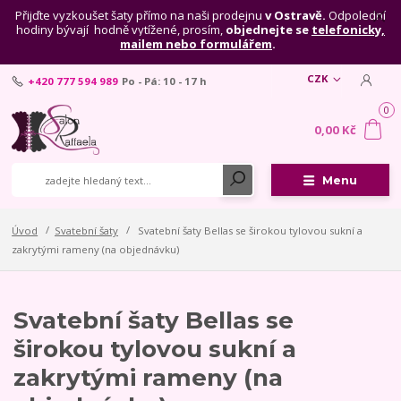
Přijďte vyzkoušet šaty přímo na naši prodejnu
v Ostravě.
Odpolední
hodiny bývají hodně vytížené, prosím,
objednejte se
telefonicky,
mailem nebo formulářem
.
CZK
+420 777 594 989
Po - Pá: 10 - 17 h
0
0,00 Kč
Menu
Úvod
Svatební šaty
Svatební šaty Bellas se širokou tylovou sukní a
zakrytými rameny (na objednávku)
Svatební šaty Bellas se
širokou tylovou sukní a
zakrytými rameny (na