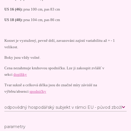
US 16 (46):
prsa 100 cm, pas 83 cm
US 18 (48):
prsa 104 cm, pas 86 cm
Korzet je vyztužený, pevně drží, zavazováni zajistí variabilitu až + - 1
velikost.
Boky jsou vždy volné.
Cena nezahrnuje kruhovou spodničku. Lze ji zakoupit zvlášť v
sekci
doplňky
Tvar sukně a celková délka jsou do značné míry závislé na
výběru/absenci
spodničky
odpovědný hospodářský subjekt v rámci EU - původ zboží
parametry