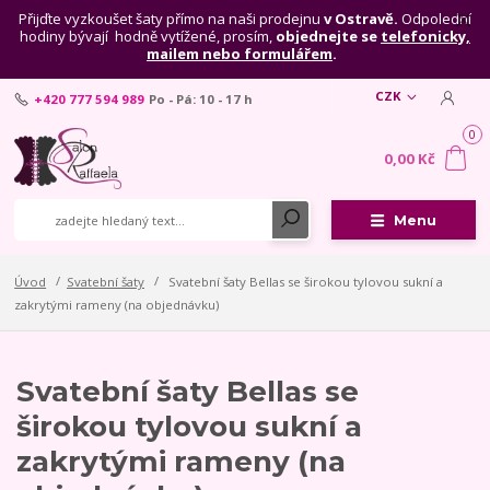
Přijďte vyzkoušet šaty přímo na naši prodejnu
v Ostravě.
Odpolední
hodiny bývají hodně vytížené, prosím,
objednejte se
telefonicky,
mailem nebo formulářem
.
CZK
+420 777 594 989
Po - Pá: 10 - 17 h
0
0,00 Kč
Menu
Úvod
Svatební šaty
Svatební šaty Bellas se širokou tylovou sukní a
zakrytými rameny (na objednávku)
Svatební šaty Bellas se
širokou tylovou sukní a
zakrytými rameny (na