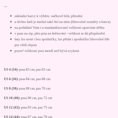
---
základní barvy k výběru: sněhově bílá, přírodní
u těchto šatů je možné také šití na míru (libovolné rozměry a barva)
na požádání Vám i u standardizované velikosti upravíme délku
v pase na zip, přes prsa na šněrování - velikost se dá přizpůsobit
šaty lze nosit i bez spodničky, lze přidat i spodničku libovolné šiře
pro větší objem
pozor! velikosti jsou menší než bývá zvykem
US 4 (34):
prsa 83 cm, pas 65 cm
US 6 (36):
prsa 84 cm, pas 68 cm
US 8 (38):
prsa 88 cm, pas 70 cm
US 10 (40):
prsa 90 cm, pas 72 cm
US 12 (42):
prsa 93 cm, pas 75 cm
US 14 (44):
prsa 97 cm, pas 79 cm