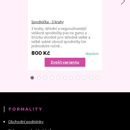
Spodnička - 3 kruhy
Spodnička - 1
3 kruhy, střední a nejpoužívanější
Kruhová spod
velikost spodničky pas na gumu a
nebo svatební
šňůrku vhodné pro středně velké a
pas s náplete
velké sukně obvod spodničky lze
- velikost je h
jednoduše ručně...
800 Kč
900 Kč
Skladem
Zvolit variantu
Zv
FORMALITY
Obchodní podmínky