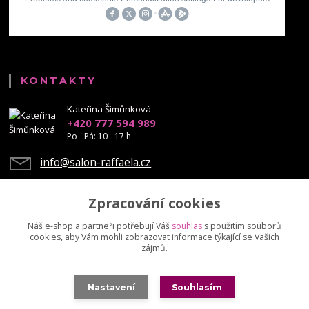
KONTAKTY
Kateřina Šimůnková
+420 777 594 989
Po - Pá: 10 - 17 h
info@salon-raffaela.cz
Zpracování cookies
Náš e-shop a partneři potřebují Váš
souhlas
s použitím souborů
cookies, aby Vám mohli zobrazovat informace týkající se Vašich
Upravit sběr cookies.
zájmů.
© Mgr. Kateřina Šimůnková, 2023 - další šíření našich fotek je chráněno
Nastavení
Souhlasím
autorskými právy