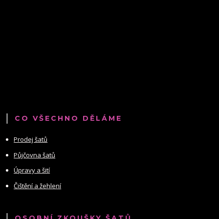
CO VŠECHNO DĚLÁME
Prodej šatů
Půjčovna šatů
Úpravy a šití
Čištění a žehlení
OSOBNÍ ZKOUŠKY ŠATŮ