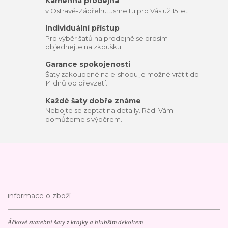
Kamenná prodejna
v Ostravě-Zábřehu. Jsme tu pro Vás už 15 let
Individuální přístup
Pro výběr šatů na prodejně se prosím
objednejte na zkoušku
Garance spokojenosti
Šaty zakoupené na e-shopu je možné vrátit do
14 dnů od převzetí.
Každé šaty dobře známe
Nebojte se zeptat na detaily. Rádi Vám
pomůžeme s výběrem.
informace o zboží
Áčkové svatební šaty z krajky a hlubším dekoltem