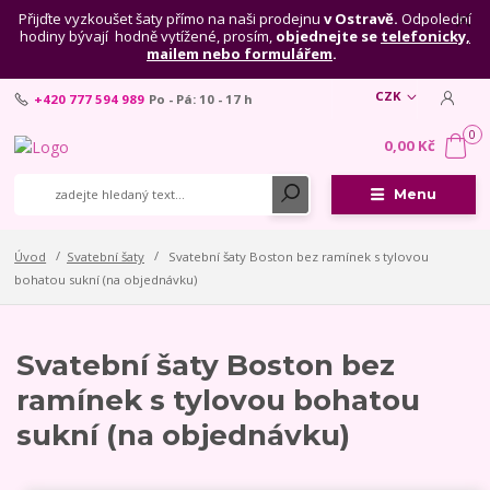
Přijďte vyzkoušet šaty přímo na naši prodejnu
v Ostravě.
Odpolední
hodiny bývají hodně vytížené, prosím,
objednejte se
telefonicky,
mailem nebo formulářem
.
CZK
+420 777 594 989
Po - Pá: 10 - 17 h
0
0,00 Kč
Menu
Úvod
Svatební šaty
Svatební šaty Boston bez ramínek s tylovou
bohatou sukní (na objednávku)
Svatební šaty Boston bez
ramínek s tylovou bohatou
sukní (na objednávku)