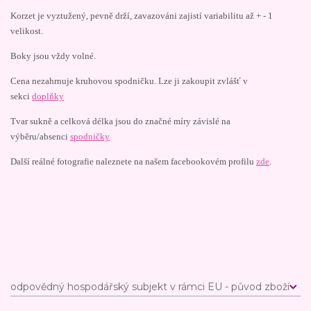
Korzet je vyztužený, pevně drží, zavazováni zajistí variabilitu až + - 1
velikost.
Boky jsou vždy volné.
Cena nezahrnuje kruhovou spodničku. Lze ji zakoupit zvlášť v
sekci
doplňky
Tvar sukně a celková délka jsou do značné míry závislé na
výběru/absenci
spodničky
Další reálné fotografie naleznete na našem facebookovém profilu
zde
.
odpovědný hospodářský subjekt v rámci EU - původ zboží