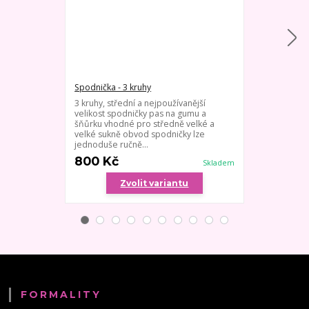
Spodnička - 3 kruhy
Spodnička - 1
3 kruhy, střední a nejpoužívanější
Kruhová spod
velikost spodničky pas na gumu a
nebo svatební
šňůrku vhodné pro středně velké a
pas s náplete
velké sukně obvod spodničky lze
- velikost je h
jednoduše ručně...
800 Kč
900 Kč
Skladem
Zvolit variantu
Zv
FORMALITY