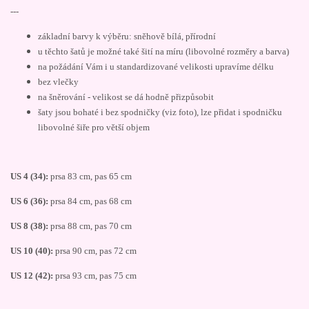
---
základní barvy k výběru: sněhově bílá, přírodní
u těchto šatů je možné také šití na míru (libovolné rozměry a barva)
na požádání Vám i u standardizované velikosti upravíme délku
bez vlečky
na šněrování - velikost se dá hodně přizpůsobit
šaty jsou bohaté i bez spodničky (viz foto), lze přidat i spodničku
libovolné šiře pro větší objem
US 4 (34):
prsa 83 cm, pas 65 cm
US 6 (36):
prsa 84 cm, pas 68 cm
US 8 (38):
prsa 88 cm, pas 70 cm
US 10 (40):
prsa 90 cm, pas 72 cm
US 12 (42):
prsa 93 cm, pas 75 cm