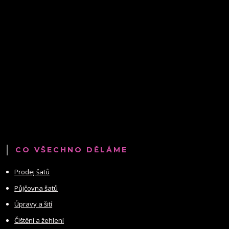
CO VŠECHNO DĚLÁME
Prodej šatů
Půjčovna šatů
Úpravy a šití
Čištění a žehlení