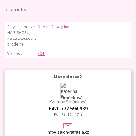
parametry
Šaty jsou pouze
Dodání 2 - 4 týdny
NA E-SHOPU,
nelze zkoušet na
prodejně
Velikost
40/L
Máte dotaz?
Kateřina Šimůnková
+420 777 594 989
Po - Pá: 10 - 17 h
info@salon-raffaela.cz