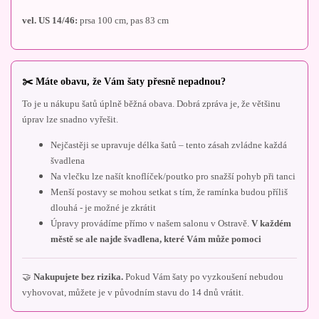
vel. US 14/46:
prsa 100 cm, pas 83 cm
✂️ Máte obavu, že Vám šaty přesně nepadnou?
To je u nákupu šatů úplně běžná obava. Dobrá zpráva je, že většinu
úprav lze snadno vyřešit.
Nejčastěji se upravuje délka šatů – tento zásah zvládne každá
švadlena
Na vlečku lze našít knoflíček/poutko pro snažší pohyb při tanci
Menší postavy se mohou setkat s tím, že ramínka budou příliš
dlouhá - je možné je zkrátit
Úpravy provádíme přímo v našem salonu v Ostravě.
V každém
městě se ale najde švadlena, které Vám může pomoci
🤝
Nakupujete bez rizika.
Pokud Vám šaty po vyzkoušení nebudou
vyhovovat, můžete je v původním stavu do 14 dnů vrátit.