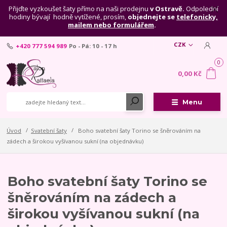
Přijďte vyzkoušet šaty přímo na naši prodejnu
v Ostravě.
Odpolední
hodiny bývají hodně vytížené, prosím,
objednejte se
telefonicky,
mailem nebo formulářem
.
CZK
+420 777 594 989
Po - Pá: 10 - 17 h
0
0,00 Kč
Menu
Úvod
Svatební šaty
Boho svatební šaty Torino se šněrováním na
zádech a širokou vyšívanou sukní (na objednávku)
Boho svatební šaty Torino se
šněrováním na zádech a
širokou vyšívanou sukní (na