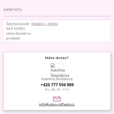
parametry
Šaty jsou pouze
Dodání 2 - 4 týdny
NA E-SHOPU,
nelze zkoušet na
prodejně
Máte dotaz?
Kateřina Šimůnková
+420 777 594 989
Po - Pá: 10 - 17 h
info@salon-raffaela.cz