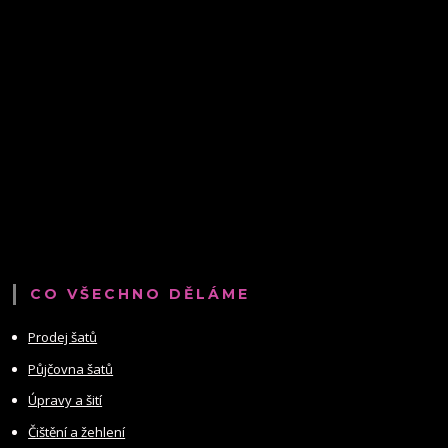
CO VŠECHNO DĚLÁME
Prodej šatů
Půjčovna šatů
Úpravy a šití
Čištění a žehlení