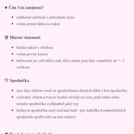
⭐
Čím Vás zaujmou?
nádherné zdobení v přírodním stylu
velmi jemná látka na sukni
👗 Hlavní vlastnosti
široká sukně s vlečkou
velmi pevný korzet
šněrování po celé délce zad, díky němu jsou šaty variabilní až + - 1
velikost
🤍 Spodnička
tyto šaty můžete nosit se spodničkami různých šířek i bez spodničky
výsledný objem a tvar je hodně závislý na tom, jestli máte nebo
nemáte spodničku a případně jaký typ
kruhová spodnička není součástí šatů - pro nabídku kompatibilních
spodniček
sjeďte níže
na této stránce