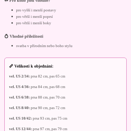
☘️ Pro koho jsou vhodné?
pro vyšší i menší postavy
pro větší i menší poprsí
pro větší i menší boky
💍 Vhodné příležitosti
svatba v přírodním nebo boho stylu
📏 Velikosti k objednání:
vel. US 2/34:
prsa 82 cm, pas 65 cm
vel. US 4/36:
prsa 84 cm, pas 68 cm
vel. US 6/38:
prsa 88 cm, pas 70 cm
vel. US 8/40:
prsa 90 cm, pas 72 cm
vel. US 10/42:
prsa 93 cm, pas 75 cm
vel. US 12/44:
prsa 97 cm, pas 79 cm