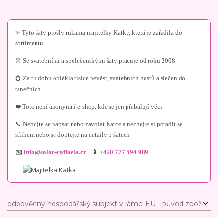
✨ Tyto šaty prošly rukama majitelky Katky, která je zařadila do
sortimentu
👗 Se svatebními a společenskými šaty pracuje od roku 2008
💍 Za tu dobu oblékla tisíce nevěst, svatebních hostů a slečen do
tanečních
❤️ Toto není anonymní e-shop, kde se jen přebalují věci
📞 Nebojte se napsat nebo zavolat Katce a nechejte si poradit se
střihem nebo se doptejte na detaily o šatech
✉️
info@salon-raffaela.cz
📱
+420 777 594 989
odpovědný hospodářský subjekt v rámci EU - původ zboží