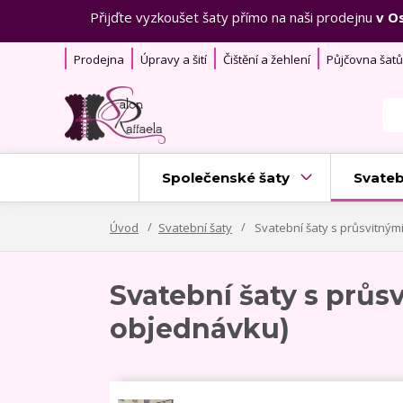
Přijďte vyzkoušet šaty přímo na naši prodejnu
v O
Prodejna
Úpravy a šití
Čištění a žehlení
Půjčovna šatů
Společenské šaty
Svateb
Úvod
Svatební šaty
Svatební šaty s průsvitnými
Svatební šaty s průs
objednávku)