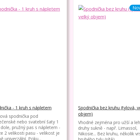
Nov
nička - 1 kruh s nápletem
Spodnička bez kruhu (tylová, v
objem)
ová spodnička pod
ečenské nebo svatební šaty 1
Vhodné zejména pro užší a leh
 dole, pružný pas s nápletem -
druhy sukně - např. Limassol,
e 2 velikosti pasu - velikost je
Nikosie... Bez kruhu, několik vr
ě univerzální. Poku...
hrubého tylu (sítě)