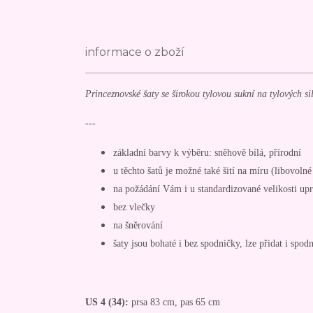
informace o zboží
Princeznovské šaty se širokou tylovou sukní na tylových s
---
základní barvy k výběru: sněhově bílá, přírodní
u těchto šatů je možné také šití na míru (libovoln
na požádání Vám i u standardizované velikosti up
bez vlečky
na šněrování
šaty jsou bohaté i bez spodničky, lze přidat i spod
US 4 (34):
prsa 83 cm, pas 65 cm