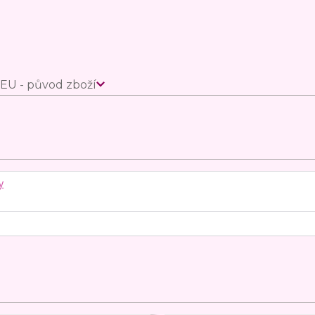
EU - původ zboží
y