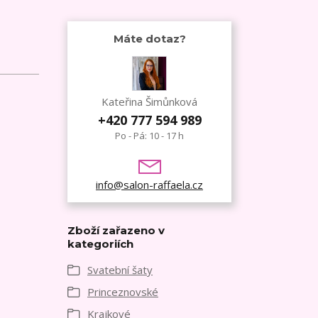
Máte dotaz?
Kateřina Šimůnková
+420 777 594 989
Po - Pá: 10 - 17 h
info@salon-raffaela.cz
Zboží zařazeno v
kategoriích
Svatební šaty
Princeznovské
Krajkové