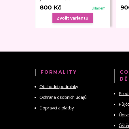
800 Kč
90
Skladem
Zvolit variantu
FORMALITY
CO
DĚ
Obchodní podmínky
Prod
Ochrana osobních údajů
Půjč
Dopravci a platby
Úprav
Čiště