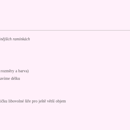
ilnějších ramínkách
é rozměry a barva)
ravíme délku
ničku libovolné šiře pro ještě větší objem