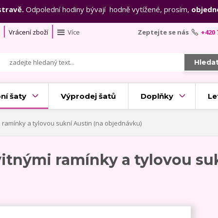
stravě.
Odpolední hodiny bývají hodně vytížené, prosím,
objedn
Vrácení zboží
Více
Zeptejte se nás
+420 
Hleda
ní šaty
Výprodej šatů
Doplňky
Le
 ramínky a tylovou sukní Austin (na objednávku)
vitnými ramínky a tylovou su