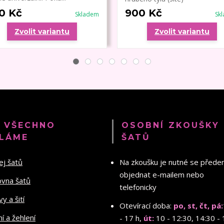
0 Kč
900 Kč
Skladem
Sk
Zvolit variantu
Zvolit variantu
 VŠECHNO
OSOBNÍ ZKOUŠKY
LÁME
ŠATŮ
ej šatů
Na zkoušku je nutné se před
objednat e-mailem nebo
ovna šatů
telefonicky
y a šití
Otevírací doba:
po, st, čt, pá:
ní a žehlení
- 17 h,
út:
10 - 12:30, 14:30 - 