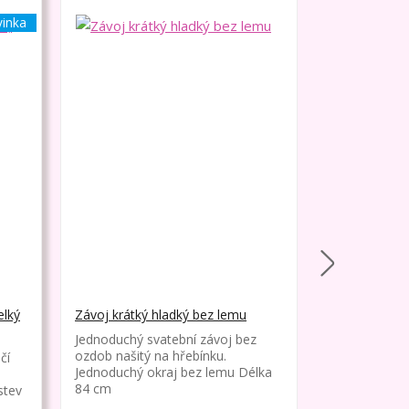
inka
elký
Závoj krátký hladký bez lemu
Závoj krátký
lemem
Jednoduchý svatební závoj bez
ozdob našitý na hřebínku.
čí
Jednoduchý s
Jednoduchý okraj bez lemu Délka
ozdob našitý
84 cm
stev
tenký okraj.