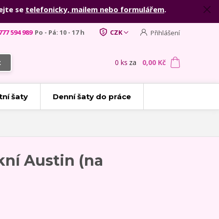
ejte se
telefonicky, mailem nebo formulářem
.
777 594 989
Po - Pá: 10 - 17 h
CZK
Přihlášení
0
ks
za
0,00 Kč
t
tní šaty
Denní šaty do práce
kní Austin (na