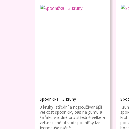
Spodnička - 3 kruhy
Spod
3 kruhy, střední a nejpoužívanější
Kruh
velikost spodničky pas na gumu a
spol
šňůrku vhodné pro středně velké a
kruh
velké sukně obvod spodničky lze
pouz
jednoduše ručně...
hodn