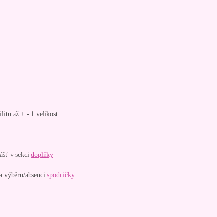
litu až + - 1 velikost.
ášť v sekci
doplňky
na výběru/absenci
spodničky