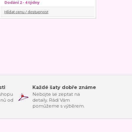
Dodání 2 - 4 týdny
Hlídat cenu / dostupnost
ti
Každé šaty dobře známe
-shopu
Nebojte se zeptat na
dnů od
detaily. Rádi Vám
pomůžeme s výběrem.