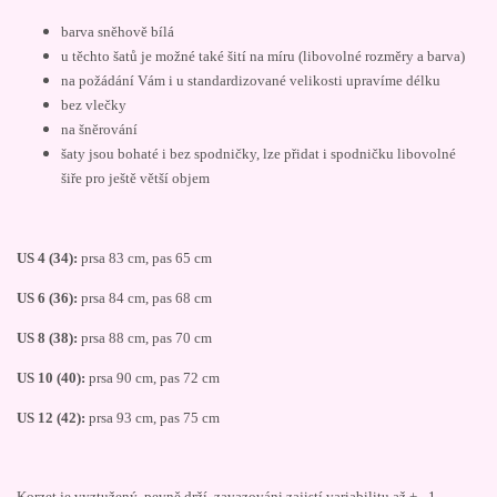
barva sněhově bílá
u těchto šatů je možné také šití na míru (libovolné rozměry a barva)
na požádání Vám i u standardizované velikosti upravíme délku
bez vlečky
na šněrování
šaty jsou bohaté i bez spodničky, lze přidat i spodničku libovolné
šiře pro ještě větší objem
US 4 (34):
prsa 83 cm, pas 65 cm
US 6 (36):
prsa 84 cm, pas 68 cm
US 8 (38):
prsa 88 cm, pas 70 cm
US 10 (40):
prsa 90 cm, pas 72 cm
US 12 (42):
prsa 93 cm, pas 75 cm
Korzet je vyztužený, pevně drží, zavazováni zajistí variabilitu až + - 1