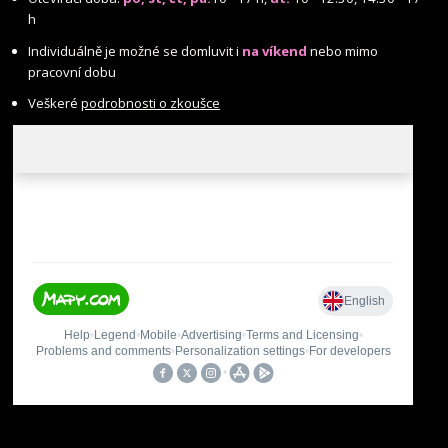
h
Individuálně je možné se domluvit i
na víkend
nebo mimo
pracovní dobu
Veškeré
podrobnosti o zkoušce