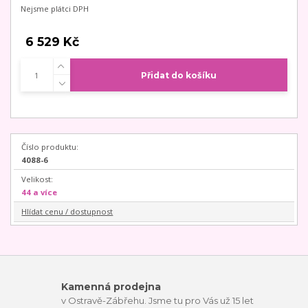
Nejsme plátci DPH
6 529 Kč
Přidat do košíku
Číslo produktu:
4088-6
Velikost:
44 a více
Hlídat cenu / dostupnost
Kamenná prodejna
v Ostravě-Zábřehu. Jsme tu pro Vás už 15 let