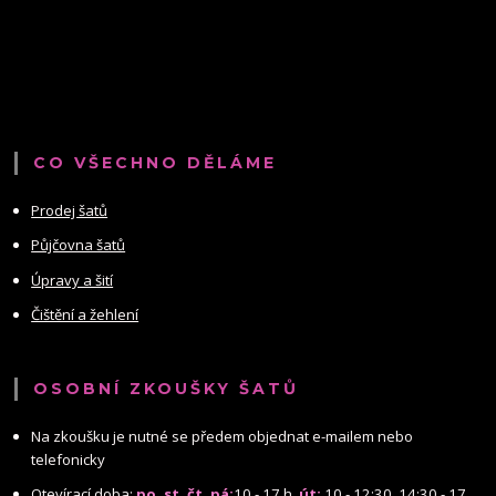
CO VŠECHNO DĚLÁME
Prodej šatů
Půjčovna šatů
Úpravy a šití
Čištění a žehlení
OSOBNÍ ZKOUŠKY ŠATŮ
Na zkoušku je nutné se předem objednat e-mailem nebo
telefonicky
Otevírací doba:
po, st, čt, pá:
10 - 17 h,
út:
10 - 12:30, 14:30 - 17