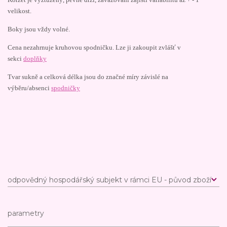
velikost.
Boky jsou vždy volné.
Cena nezahrnuje kruhovou spodničku. Lze ji zakoupit zvlášť v
sekci
doplňky
Tvar sukně a celková délka jsou do značné míry závislé na
výběru/absenci
spodničky
odpovědný hospodářský subjekt v rámci EU - původ zboží
parametry