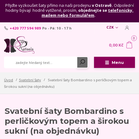
Přijďte vyzkoušet šaty přímo na naši prodejnu
v Ostravě.
Odpolední
hodiny bývají hodně vytížené, prosím,
objednejte se
telefonicky,
mailem nebo formulářem
.
CZK
+420 777 594 989
Po - Pá: 10 - 17 h
0
0,00 Kč
Menu
Úvod
Svatební šaty
Svatební šaty Bombardino s perličkovým topem a
širokou sukní (na objednávku)
Svatební šaty Bombardino s
perličkovým topem a širokou
sukní (na objednávku)