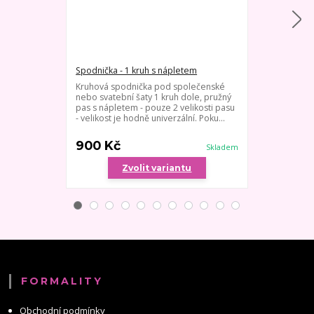
Spodnička - 1 kruh s nápletem
Spodnička s v
Kruhová spodnička pod společenské
Spodnička pod
nebo svatební šaty 1 kruh dole, pružný
elipsovité obr
pas s nápletem - pouze 2 velikosti pasu
Vhodné pro o
- velikost je hodně univerzální. Poku...
třeba zachova
podepř...
900 Kč
1 000 Kč
Skladem
Zvolit variantu
Zv
FORMALITY
Obchodní podmínky