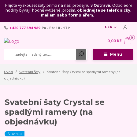
Přijďte vyzkoušet šaty přímo na naši prodejnu
v Ostravě.
Odpolední
hodiny bývají hodně vytížené, prosím,
objednejte se
telefonicky,
mailem nebo formulářem
.
CZK
+420 777 594 989
Po - Pá: 10 - 17 h
0
0,00 Kč
Menu
Úvod
Svatební šaty
Svatební šaty Crystal se spadlými rameny (na
objednávku)
Svatební šaty Crystal se
spadlými rameny (na
objednávku)
Novinka