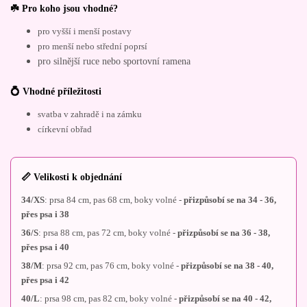
☘️ Pro koho jsou vhodné?
pro vyšší i menší postavy
pro menší nebo střední poprsí
pro silnější ruce nebo sportovní ramena
💍 Vhodné příležitosti
svatba v zahradě i na zámku
církevní obřad
📏 Velikosti k objednání
34/XS
: prsa 84 cm, pas 68 cm, boky volné -
přizpůsobí se na 34 - 36,
přes psa i 38
36/S
: prsa 88 cm, pas 72 cm, boky volné -
přizpůsobí se na 36 - 38,
přes psa i 40
38/M
: prsa 92 cm, pas 76 cm, boky volné -
přizpůsobí se na 38 - 40,
přes psa i 42
40/L
: prsa 98 cm, pas 82 cm, boky volné -
přizpůsobí se na 40 - 42,