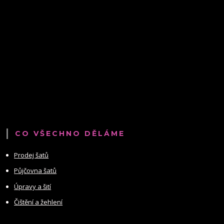
CO VŠECHNO DĚLÁME
Prodej šatů
Půjčovna šatů
Úpravy a šití
Čištění a žehlení