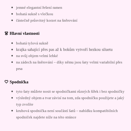
jemné elegantní řešení ramen
bohatá sukně s vlečkou
částečně průsvitný korzet na šněrování
👗 Hlavní vlastnosti
bohatá tylová sukně
krajka sahající přes pas až k bokům vytvoří hezkou siluetu
na svůj objem velmi lehké
na zádech na šněrování – díky němu jsou šaty velmi variabilní přes
prsa
🤍 Spodnička
tyto šaty můžete nosit se spodničkami různých šířek i bez spodničky
výsledný objem a tvar závisí na tom, zda spodničku použijete a jaký
typ zvolíte
kruhová spodnička není součástí šatů – nabídku kompatibilních
spodniček najdete níže na této stránce