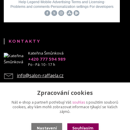
KONTAKTY
Kateřina Šimůnková
+420 777 594 989
Po - Pá: 10 - 17 h
info@salon-raffaela.cz
Zpracování cookies
Náš e-shop a partneři potřebují Váš
souhlas
s použitím souborů
cookies, aby Vám mohli zobrazovat informace týkající se Vašich
Upravit sběr cookies.
zájmů.
© Mgr. Kateřina Šimůnková, 2023 - další šíření našich fotek je chráněno
Nastavení
Souhlasím