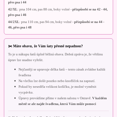
přes psa i 44
42/XL
: prsa 104 cm, pas 88 cm, boky volné -
přizpůsobí se na 42 - 44,
přes psa i 46
44/2XL
: prsa 110 cm, pas 94 cm, boky volné -
přizpůsobí se na 44 -
46, přes psa i 48
✂️ Máte obavu, že Vám šaty přesně nepadnou?
To je u nákupu šatů úplně běžná obava. Dobrá zpráva je, že většinu
úprav lze snadno vyřešit.
Nejčastěji se upravuje délka šatů – tento zásah zvládne každá
švadlena
Na vlečku lze došít poutko nebo knoflíček na zapnutí.
Pokud by neseděla velikost košíčku, je možné vyměnit
vycpávku.
Úpravy provádíme přímo v našem salonu v Ostravě.
V každém
městě se ale najde švadlena, která Vám může pomoci