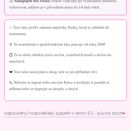
🤝
Nakupujete bez rizika.
Pokud Vám šaty po vyzkoušení nebudou
vyhovovat, můžete je v původním stavu do 14 dnů vrátit.
✨ Tyto šaty prošly rukama majitelky Katky, která je zařadila do
sortimentu
👗 Se svatebními a společenskými šaty pracuje od roku 2008
💍 Za tu dobu oblékla tisíce nevěst, svatebních hostů a slečen do
tanečních
❤️ Toto není anonymní e-shop, kde se jen přebalují věci
📞 Nebojte se napsat nebo zavolat Katce a nechejte si poradit se
střihem nebo se doptejte na detaily o šatech
odpovědný hospodářský subjekt v rámci EU - původ zboží