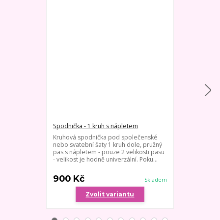
Spodnička - 1 kruh s nápletem
Spodnička - 3
Kruhová spodnička pod společenské
3 kruhy, střed
nebo svatební šaty 1 kruh dole, pružný
velikost spod
pas s nápletem - pouze 2 velikosti pasu
šňůrku vhodn
- velikost je hodně univerzální. Poku...
velké sukně o
jednoduše ruč
900 Kč
800 Kč
Skladem
Zvolit variantu
Zv