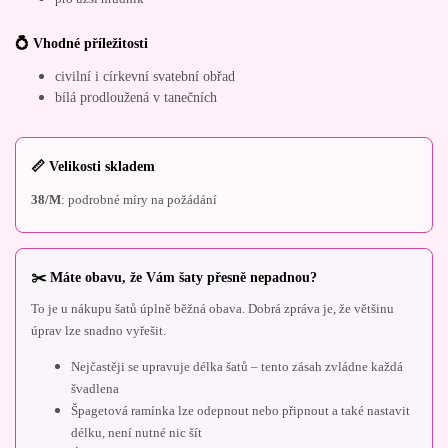
💍 Vhodné příležitosti
civilní i církevní svatební obřad
bílá prodloužená v tanečních
📏 Velikosti skladem
38/M
: podrobné míry na požádání
✂️ Máte obavu, že Vám šaty přesně nepadnou?
To je u nákupu šatů úplně běžná obava. Dobrá zpráva je, že většinu
úprav lze snadno vyřešit.
Nejčastěji se upravuje délka šatů – tento zásah zvládne každá
švadlena
Špagetová ramínka lze odepnout nebo připnout a také nastavit
délku, není nutné nic šít