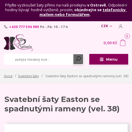
Přijďte vyzkoušet šaty přímo na naši prodejnu
v Ostravě.
Odpolední
hodiny bývají hodně vytížené, prosím,
objednejte se
telefonicky,
mailem nebo formulářem
.
CZK
+420 777 594 989
Po - Pá: 10 - 17 h
0
0,00 Kč
Menu
Úvod
Svatební šaty
Svatební šaty Easton se spadnutými rameny (vel. 38)
Svatební šaty Easton se
spadnutými rameny (vel. 38)