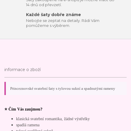
14 dnů od převzetí.
Každé šaty dobře známe
Nebojte se zeptat na detaily. Rádi Vám
pomůžeme s výběrem.
informace o zboží
Princeznovské svatební šaty s tylovou sukní a spadnutými rameny
⭐ Čím Vás zaujmou?
klasická svatební romantika, žádné výstřelky
spadlá ramena
tylová rozšířená sukně