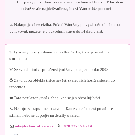
Úpravy provádíme přímo v našem salonu v Ostravě.
V každém
městě se ale najde švadlena, která Vám může pomoci
🤝
Nakupujete bez rizika.
Pokud Vám šaty po vyzkoušení nebudou
vyhovovat, můžete je v původním stavu do 14 dnů vrátit.
✨ Tyto šaty prošly rukama majitelky Katky, která je zařadila do
sortimentu
👗 Se svatebními a společenskými šaty pracuje od roku 2008
💍 Za tu dobu oblékla tisíce nevěst, svatebních hostů a slečen do
tanečních
❤️ Toto není anonymní e-shop, kde se jen přebalují věci
📞 Nebojte se napsat nebo zavolat Katce a nechejte si poradit se
střihem nebo se doptejte na detaily o šatech
✉️
info@salon-raffaela.cz
📱
+420 777 594 989