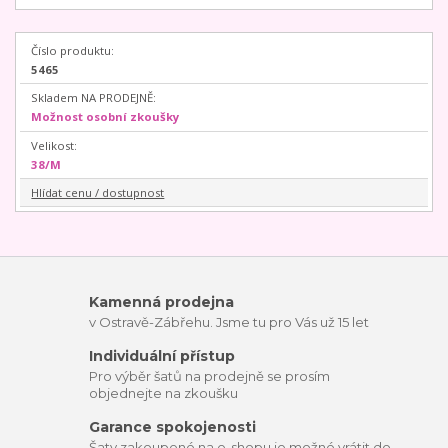
Číslo produktu:
5465
Skladem NA PRODEJNĚ:
Možnost osobní zkoušky
Velikost:
38/M
Hlídat cenu / dostupnost
Kamenná prodejna
v Ostravě-Zábřehu. Jsme tu pro Vás už 15 let
Individuální přístup
Pro výběr šatů na prodejně se prosím
objednejte na zkoušku
Garance spokojenosti
Šaty zakoupené na e-shopu je možné vrátit do