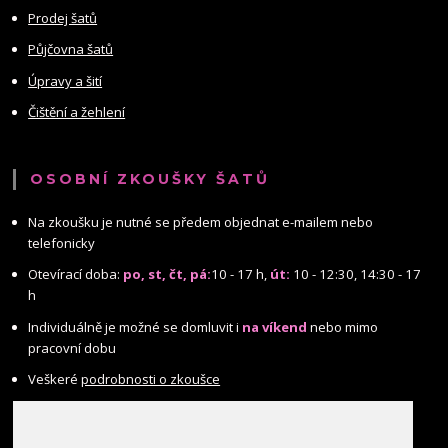
Prodej šatů
Půjčovna šatů
Úpravy a šití
Čištění a žehlení
OSOBNÍ ZKOUŠKY ŠATŮ
Na zkoušku je nutné se předem objednat e-mailem nebo
telefonicky
Otevírací doba:
po, st, čt, pá:
10 - 17 h,
út:
10 - 12:30, 14:30 - 17
h
Individuálně je možné se domluvit i
na víkend
nebo mimo
pracovní dobu
Veškeré
podrobnosti o zkoušce