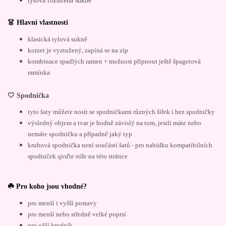
👗 Hlavní vlastnosti
klasická tylová sukně
korzet je vyztužený, zapíná se na zip
kombinace spadlých ramen + možnost připnout ještě špagetová
ramínka
🤍 Spodnička
tyto šaty můžete nosit se spodničkami různých šířek i bez spodničky
výsledný objem a tvar je hodně závislý na tom, jestli máte nebo
nemáte spodničku a případně jaký typ
kruhová spodnička není součástí šatů - pro nabídku kompatibilních
spodniček
sjeďte níže
na této stránce
☘️ Pro koho jsou vhodné?
pro menší i vyšší postavy
pro menší nebo středně velké poprsí
pro užší hrudník