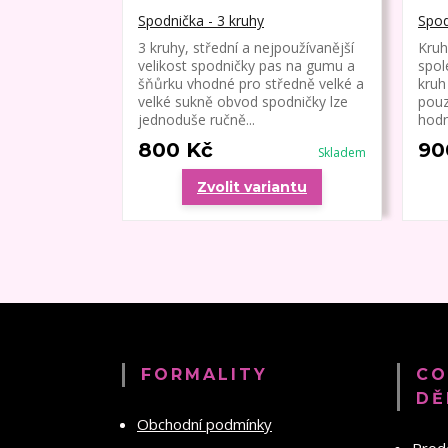
Spodnička - 3 kruhy
Spod
3 kruhy, střední a nejpoužívanější
Kruh
velikost spodničky pas na gumu a
spol
šňůrku vhodné pro středně velké a
kruh
velké sukně obvod spodničky lze
pouz
jednoduše ručně...
hodn
800 Kč
90
Skladem
Zvolit variantu
FORMALITY
CO
DĚ
Obchodní podmínky