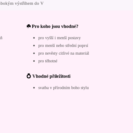
hlubokým výstřihem do V
☘️ Pro koho jsou vhodné?
aň
pro vyšší i menší postavy
pro menší nebo střední poprsí
pro nevěsty citlivé na materiál
pro těhotné
💍 Vhodné příležitosti
svatba v přírodním boho stylu