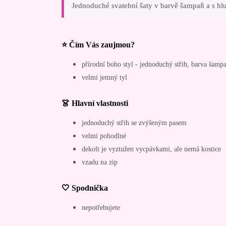
Jednoduché svatební šaty v barvě šampaň a s 
⭐ Čím Vás zaujmou?
přírodní boho styl - jednoduchý střih, barva šamp
velmi jemný tyl
👗 Hlavní vlastnosti
jednoduchý střih se zvýšeným pasem
velmi pohodlné
dekolt je vyztužen vycpávkami, ale nemá kostice
vzadu na zip
🤍 Spodnička
nepotřebujete