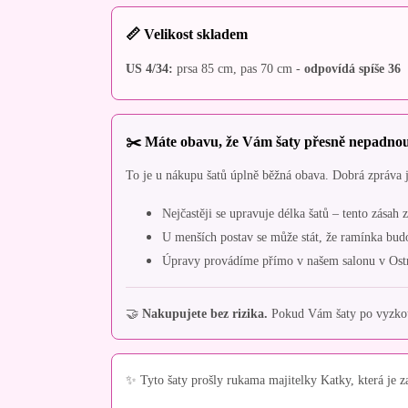
📏 Velikost skladem
US 4/34:
prsa 85 cm, pas 70 cm -
odpovídá spíše 36
✂️ Máte obavu, že Vám šaty přesně nepadno
To je u nákupu šatů úplně běžná obava. Dobrá zpráva je
Nejčastěji se upravuje délka šatů – tento zásah
U menších postav se může stát, že ramínka budou 
Úpravy provádíme přímo v našem salonu v Ost
🤝
Nakupujete bez rizika.
Pokud Vám šaty po vyzkouš
✨ Tyto šaty prošly rukama majitelky Katky, která je z