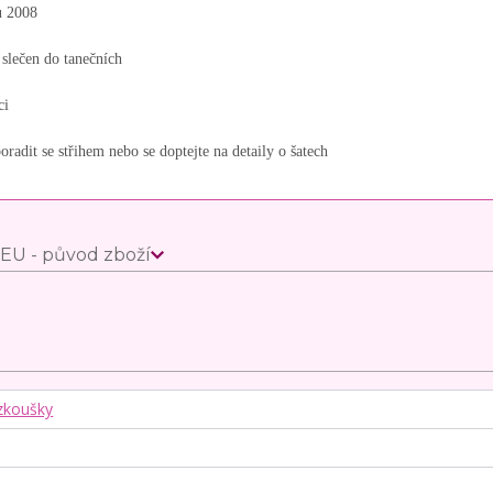
u 2008
 slečen do tanečních
ci
oradit se střihem nebo se doptejte na detaily o šatech
EU - původ zboží
zkoušky