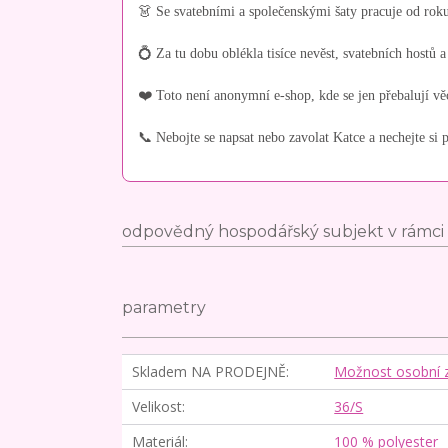
👗 Se svatebními a společenskými šaty pracuje od rok
💍 Za tu dobu oblékla tisíce nevěst, svatebních hostů a
❤️ Toto není anonymní e-shop, kde se jen přebalují vě
📞 Nebojte se napsat nebo zavolat Katce a nechejte si p
odpovědný hospodářský subjekt v rámci 
parametry
Skladem NA PRODEJNĚ
Možnost osobní 
Velikost
36/S
Materiál
100 % polyester