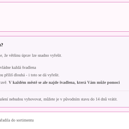
u?
, že většinu úprav lze snadno vyřešit.
 zvládne každá švadlena
příliš dlouhá - i toto se dá vyřešit.
ravě.
V každém městě se ale najde švadlena, která Vám může pomoci
ení nebudou vyhovovat, můžete je v původním stavu do 14 dnů vrátit.
ařadila do sortimentu