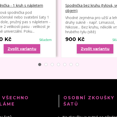
nička - 1 kruh s nápletem
Spodnička bez kruhu (tylová, v
objem)
ová spodnička pod
ečenské nebo svatební šaty 1
Vhodné zejména pro užší a leh
 dole, pružný pas s nápletem -
druhy sukně - např. Limassol,
e 2 velikosti pasu - velikost je
Nikosie... Bez kruhu, několik vr
ě univerzální. Poku...
hrubého tylu (sítě)
0 Kč
900 Kč
Skladem
Sk
Zvolit variantu
Zvolit variantu
 VŠECHNO
OSOBNÍ ZKOUŠKY
LÁME
ŠATŮ