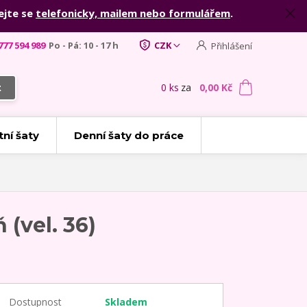
ejte se
telefonicky, mailem nebo formulářem
.
777 594 989
Po - Pá: 10 - 17 h
CZK
Přihlášení
0
ks
za
0,00 Kč
t
tní šaty
Denní šaty do práce
(vel. 36)
Dostupnost
Skladem