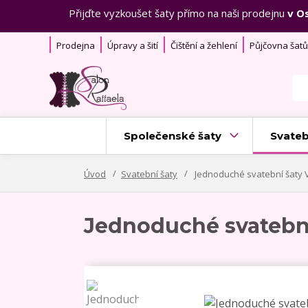
Přijďte vyzkoušet šaty přímo na naši prodejnu
v O
Prodejna
Úpravy a šití
Čištění a žehlení
Půjčovna šatů
Společenské šaty
Svateb
Úvod
Svatební šaty
Jednoduché svatební šaty V
Jednoduché svatební