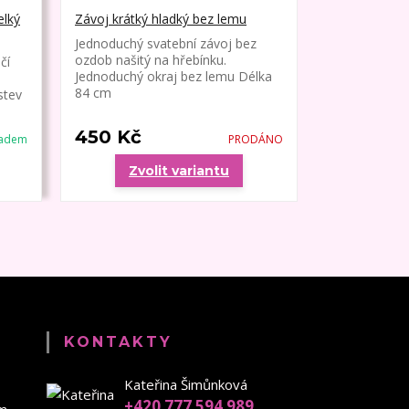
elký
Závoj krátký hladký bez lemu
Závoj krátký
lemem
Jednoduchý svatební závoj bez
ozdob našitý na hřebínku.
čí
Jednoduchý s
Jednoduchý okraj bez lemu Délka
ozdob našitý
84 cm
stev
tenký okraj.
450 Kč
480 Kč
ladem
PRODÁNO
Zvolit variantu
Zvo
KONTAKTY
Kateřina Šimůnková
+420 777 594 989