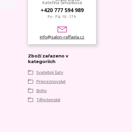
Kateřina Šimůnková
+420 777 594 989
Po - Pá: 10 - 17 h
info@salon-raffaela.cz
Zboží zařazeno v
kategoriích
Svatební šaty
Princeznovské
Boho
Těhotenské