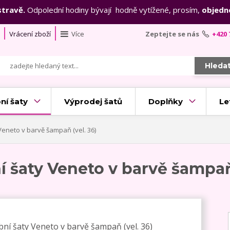
stravě.
Odpolední hodiny bývají hodně vytížené, prosím,
objedn
Vrácení zboží
Více
Zeptejte se nás
+420 
Hleda
ní šaty
Výprodej šatů
Doplňky
Le
eneto v barvě šampaň (vel. 36)
 šaty Veneto v barvě šampaň 